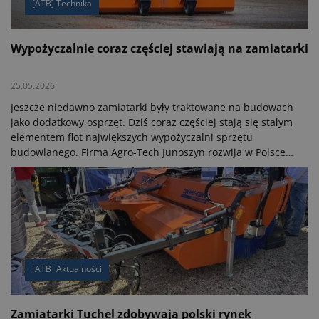
[ATB] Technika
Wypożyczalnie coraz częściej stawiają na zamiatarki
25.05.2026
Jeszcze niedawno zamiatarki były traktowane na budowach
jako dodatkowy osprzęt. Dziś coraz częściej stają się stałym
elementem flot największych wypożyczalni sprzętu
budowlanego. Firma Agro-Tech Junoszyn rozwija w Polsce
ofertę przemysłowych zamiatarek Tuchel Maschinenbau,
kierując ją do rynku rentalowego, infrastruktury i
przemysłu ciężkiego. Kluczowe w tym wypadku są: trwałość
heavy-duty, szybka adaptacja do różnych nośników, niskie
koszty i możliwość intensywnej eksploatacji.
[ATB] Aktualności
Zamiatarki Tuchel zdobywają polski rynek