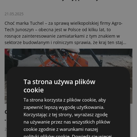
21.05.2025
Choć marka Tuchel – za sprawą wielkopolskiej firmy Agro-
Tech Junoszyn – obecna jest w Polsce od kilku lat, to
rosnące zainteresowanie zamiatarkami z tym znakiem w
sektorze budowlanym i rolniczym sprawia, że kraj ten staje
się jednym z kluczowych rynków w jej strategii rozwoju. O
czym zapewnia Christian Schulte, szef działu eksportu
firmy Tuchel.
Ta strona używa plików
cookie
[ATB] Technika
Ta strona korzysta z plików cookie, aby
zapewnić lepszą wygodę użytkowania.
Czyste drogi z zamiatarką Tuchel Sweep Eco Pro 520
Korzystając z tej strony, wyrażasz zgodę
- 180
na używanie przez nas wszystkich plików
cookie zgodnie z warunkami naszej
28.04.2022
polityki plików cookie.
Dowiedz się więcej