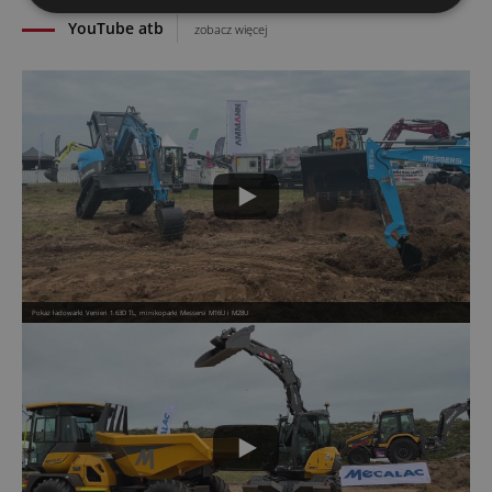
YouTube atb
zobacz więcej
Pokaz ładowarki Venieri 1.63D TL, minikoparki Messersi M16U i M28U