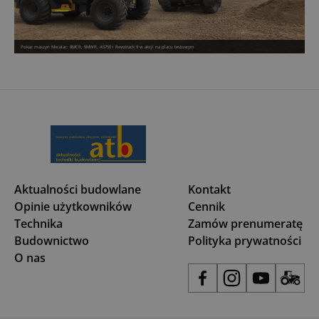
Pokaz maszyn Mecalac: 8MCR, 9MWR, AS750 i Revotrack 9 w akcji na placu testowym
Aktualności budowlane
Kontakt
Opinie użytkowników
Cennik
Technika
Zamów prenumeratę
Budownictwo
Polityka prywatności
O nas