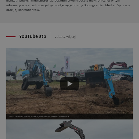
marketingowych (newsletter) za pośrednictwem poczty elektronicznej w tym
informacji o ofertach specjalnych dotyczących firmy Boomgaarden Medien Sp. z o.o.
oraz jej kontrahentów.
YouTube atb
zobacz więcej
Pokaz ładowarki Venieri 1.63D TL, minikoparki Messersi M16U i M28U