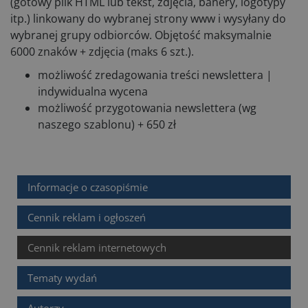
(gotowy plik HTML lub tekst, zdjęcia, banery, logotypy
itp.) linkowany do wybranej strony www i wysyłany do
wybranej grupy odbiorców. Objętość maksymalnie
6000 znaków + zdjęcia (maks 6 szt.).
możliwość zredagowania treści newslettera |
indywidualna wycena
możliwość przygotowania newslettera (wg
naszego szablonu) + 650 zł
Informacje o czasopiśmie
Cennik reklam i ogłoszeń
Cennik reklam internetowych
Tematy wydań