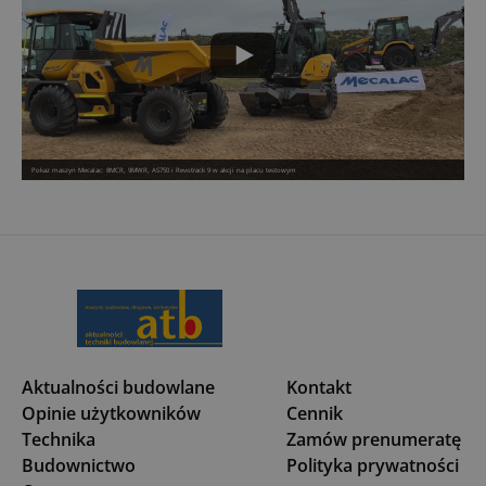
Pokaz maszyn Mecalac: 8MCR, 9MWR, AS750 i Revotrack 9 w akcji na placu testowym
Aktualności budowlane
Kontakt
Opinie użytkowników
Cennik
Technika
Zamów prenumeratę
Budownictwo
Polityka prywatności