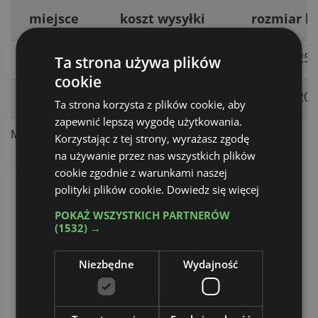
miejsce
koszt wysyłki
rozmiar b
1.
3 046 zł
750x25
Ta strona używa plików
cookie
2. | 3.
1 138 zł
350x20
Ta strona korzysta z plików cookie, aby
zapewnić lepszą wygodę użytkowania.
Możliwość zaprojektowania baneru - cena 150 zł
Korzystając z tej strony, wyrażasz zgodę
na używanie przez nas wszystkich plików
cookie zgodnie z warunkami naszej
polityki plików cookie.
Dowiedz się więcej
POKAŻ WSZYSTKICH PARTNERÓW
(1532) →
Niezbędne
Wydajność