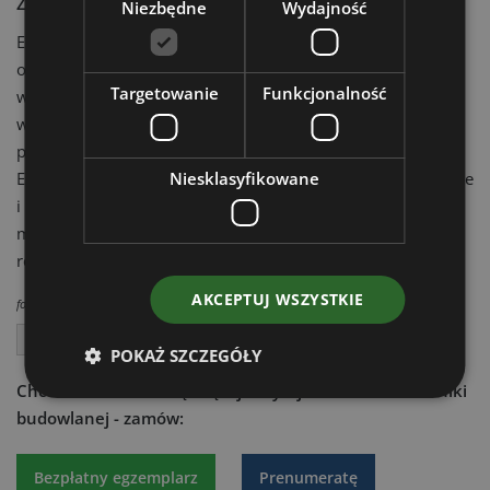
Zwiększone bezpieczeństwo i komfort
Niezbędne
Wydajność
E10e oferuje takie same funkcje bezpieczeństwa dla
operatorów jak E10/E10z. Drążek ułatwia pomoc przy
Targetowanie
Funkcjonalność
wsiadaniu i wysiadaniu z maszyny. Bezpieczeństwo i
wygodę operatora dodatkowo zwiększa całkowicie zwijany
pas bezpieczeństwa. Zarówno lewa, jak i prawa konsola w
E10e, które służą jako wygodne podłokietniki, są opuszczane
Niesklasyfikowane
i zablokowane w celu obsługi maszyny. Pozycję dżojstika w
modelu E10e można również dostosować do potrzeb
różnych operatorów.
AKCEPTUJ WSZYSTKIE
fot.firmowe
Bobcat budowlane
POKAŻ SZCZEGÓŁY
Chcesz dowiedzieć się więcej?
Czytaj aktualności techniki
budowlanej - zamów:
Bezpłatny egzemplarz
Prenumeratę