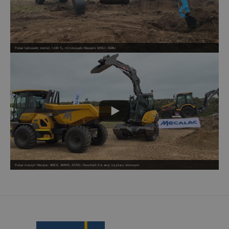
Pokaz ładowarki Venieri 1.63D TL, minikoparki Messersi M16U i M28U
Pokaz maszyn Mecalac: 8MCR, 9MWR, AS750 i Revotrack 9 w akcji na placu testowym