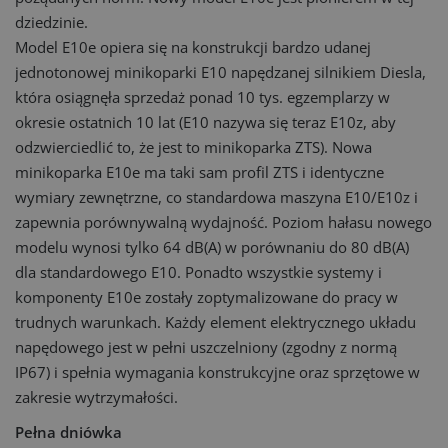
dziedzinie.
Model E10e opiera się na konstrukcji bardzo udanej
jednotonowej minikoparki E10 napędzanej silnikiem Diesla,
która osiągnęła sprzedaż ponad 10 tys. egzemplarzy w
okresie ostatnich 10 lat (E10 nazywa się teraz E10z, aby
odzwierciedlić to, że jest to minikoparka ZTS). Nowa
minikoparka E10e ma taki sam profil ZTS i identyczne
wymiary zewnętrzne, co standardowa maszyna E10/E10z i
zapewnia porównywalną wydajność. Poziom hałasu nowego
modelu wynosi tylko 64 dB(A) w porównaniu do 80 dB(A)
dla standardowego E10. Ponadto wszystkie systemy i
komponenty E10e zostały zoptymalizowane do pracy w
trudnych warunkach. Każdy element elektrycznego układu
napędowego jest w pełni uszczelniony (zgodny z normą
IP67) i spełnia wymagania konstrukcyjne oraz sprzętowe w
zakresie wytrzymałości.
Pełna dniówka