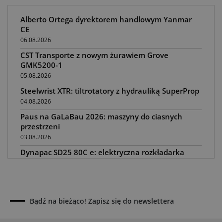
Alberto Ortega dyrektorem handlowym Yanmar
CE
06.08.2026
CST Transporte z nowym żurawiem Grove
GMK5200-1
05.08.2026
Steelwrist XTR: tiltrotatory z hydrauliką SuperProp
04.08.2026
Paus na GaLaBau 2026: maszyny do ciasnych
przestrzeni
03.08.2026
Dynapac SD25 80C e: elektryczna rozkładarka
dróg
02.08.2026
Dynapac NEXUS: cyfrowa rewolucja w robotach
drogowych
Bądź na bieżąco! Zapisz się do newslettera
01.08.2026