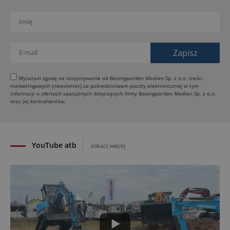
Jeden walec, trzy tryby zagęszczania BOMAG BW
177 BVO-5 PL
31.07.2026
SCHWING DynaRig ułatwia pracę na ciasnych
budowach
30.07.2026
Dynapac Z.ERA: elektryczne maszyny i mniej emisji
Wyrażam zgodę na otrzymywanie od Boomgaarden Medien Sp. z o.o. treści
marketingowych (newsletter) za pośrednictwem poczty elektronicznej w tym
29.07.2026
informacji o ofertach specjalnych dotyczących firmy Boomgaarden Medien Sp. z o.o.
HIMOINSA na IRE Maastricht: mobilna energia dla
oraz jej kontrahentów.
rentalu
28.07.2026
YouTube atb
zobacz więcej