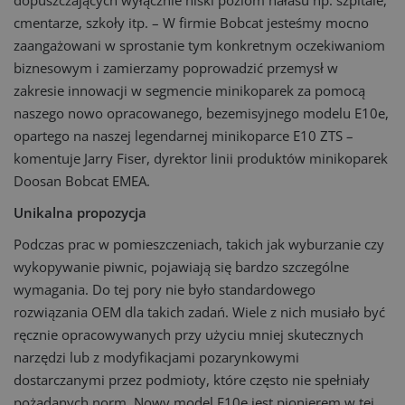
dopuszczających wyłącznie niski poziom hałasu np. szpitale,
cmentarze, szkoły itp. – W firmie Bobcat jesteśmy mocno
zaangażowani w sprostanie tym konkretnym oczekiwaniom
biznesowym i zamierzamy poprowadzić przemysł w
zakresie innowacji w segmencie minikoparek za pomocą
naszego nowo opracowanego, bezemisyjnego modelu E10e,
opartego na naszej legendarnej minikoparce E10 ZTS –
komentuje Jarry Fiser, dyrektor linii produktów minikoparek
Doosan Bobcat EMEA.
Unikalna propozycja
Podczas prac w pomieszczeniach, takich jak wyburzanie czy
wykopywanie piwnic, pojawiają się bardzo szczególne
wymagania. Do tej pory nie było standardowego
rozwiązania OEM dla takich zadań. Wiele z nich musiało być
ręcznie opracowywanych przy użyciu mniej skutecznych
narzędzi lub z modyfikacjami pozarynkowymi
dostarczanymi przez podmioty, które często nie spełniały
pożądanych norm. Nowy model E10e jest pionierem w tej