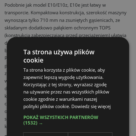
Podobnie jak model E10/E10z, E10e jest łatwy w
transporcie. Kompaktowa konstrukcja, szerokość maszyny
wynosząca tylko 710 mm na zsuniętych gąsienicach, ze
składanym dodatkowo pałąkiem ochronnym TOPS
(konstrukcja zabezpieczająca przed przeciążeniem) ułatwia
dostęp do wnętrza pomieszczenia przez drzwi czy wąskie
bramy.
Ta strona używa plików
Po ustawieniu koparki i przygotowaniu jej do pracy,
cookie
podwozie modelu E10e można rozszerzyć do 1100 mm,
Ta strona korzysta z plików cookie, aby
zapewniając maksymalną stabilność we wszystkich
zapewnić lepszą wygodę użytkowania.
warunkach pracy. Jednocześnie szerokość E10e zapewnia
Korzystając z tej strony, wyrażasz zgodę
doskonałą zwrotność w ograniczonej przestrzeni, a
na używanie przez nas wszystkich plików
konstrukcja ZTS jest dodatkową zaletą podczas pracy w
cookie zgodnie z warunkami naszej
ciasnych miejscach. Inną cechą, która odróżniała E10/E10z
polityki plików cookie.
Dowiedz się więcej
od innych maszyn dostępnych na rynku, jest opatentowany
POKAŻ WSZYSTKICH PARTNERÓW
system sterowania hydrauliką za pomocą dżojstików - ta
(1532) →
konstrukcja została zachowana w modelu E10e.