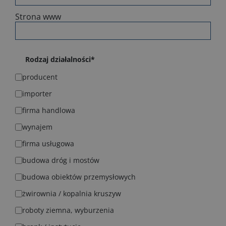
Strona www
Rodzaj działalności
*
producent
importer
firma handlowa
wynajem
firma usługowa
budowa dróg i mostów
budowa obiektów przemysłowych
żwirownia / kopalnia kruszyw
roboty ziemna, wyburzenia