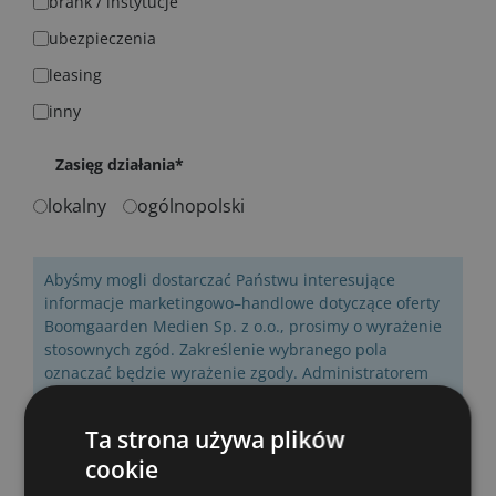
brank / instytucje
ubezpieczenia
leasing
inny
Zasięg działania
*
lokalny
ogólnopolski
Abyśmy mogli dostarczać Państwu interesujące
informacje marketingowo–handlowe dotyczące oferty
Boomgaarden Medien Sp. z o.o., prosimy o wyrażenie
stosownych zgód. Zakreślenie wybranego pola
oznaczać będzie wyrażenie zgody. Administratorem
Państwa danych będzie Boomgaarden Medien Sp. z
o.o., Ruszków Drugi, ul. Wesoła 52.
Ta strona używa plików
cookie
Wyrażam zgodę na przetwarzanie moich danych
osobowych
*