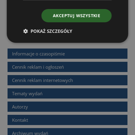
Wyrażam zgodę na profilowanie danych osobowych, czyli na
grupowanie informacji o kliencie w celu automatyzacji działań
AKCEPTUJ WSZYSTKIE
przez Boomgaarden Medien Sp. z o.o. z siedzibą Ruszków Drugi, ul.
Wesoła 52, 62-604 Kościelec.
POKAŻ SZCZEGÓŁY
Informacje o czasopiśmie
Cennik reklam i ogłoszeń
Cennik reklam internetowych
Tematy wydań
Autorzy
Kontakt
Archiwum wydań