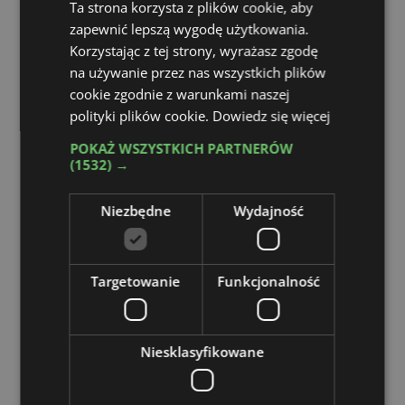
Ta strona korzysta z plików cookie, aby
Wyrażam zgodę na przetwarzanie moich danych osobowych w
zapewnić lepszą wygodę użytkowania.
rozumieniu ustawy o ochronie danych osobowych oraz
rozporządzenia Parlamentu Europejskiego i Rady UE 2016/679 z
Korzystając z tej strony, wyrażasz zgodę
27.04.2016 r. w sprawie ochrony osób fizycznych w związku z
na używanie przez nas wszystkich plików
przetwarzaniem danych osobowych (RODO), ustawa o ochronie
cookie zgodnie z warunkami naszej
danych osobowych w celach marketingowych oraz otrzymywanie
bezpłatnych publikacji wydawnictwa Boomgaarden Medien Sp. z
polityki plików cookie.
Dowiedz się więcej
o.o. oraz jego kontrahentów. Oświadczam, iż podanie przeze mnie
danych osobowych jest dobrowolne oraz iż zostałem
POKAŻ WSZYSTKICH PARTNERÓW
poinformowany o prawie żądania dostępu do moich danych
(1532) →
osobowych, ich zmiany oraz usunięcia (w tym celu możesz
kontaktować się na adres e-mail:
Niezbędne
Wydajność
administrator@atrexpress.com.pl, inspektor@atrexpress.com.pl
lub pisemnie na adres siedziby).
Wyrażam zgodę na przesyłanie mi informacji
handlowych
Targetowanie
Funkcjonalność
Wyrażam zgodę na otrzymywanie od Boomgaarden Medien Sp. z
o.o. treści marketingowych (informacji handlowych i newsletter) za
pośrednictwem telefonu, i poczty elektronicznej oraz innych form
komunikacji elektronicznej, w tym informacji o ofertach specjalnych
Niesklasyfikowane
dotyczących firmy Boomgaarden Medien Sp. z o.o. oraz jej
kontrahentów.
Wyrażam zgodę na profilowanie danych osobowych