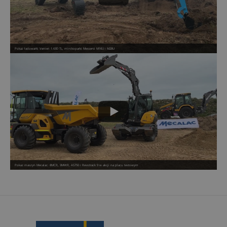
Pokaz ładowarki Venieri 1.63D TL, minikoparki Messersi M16U i M28U
Pokaz maszyn Mecalac: 8MCR, 9MWR, AS750 i Revotrack 9 w akcji na placu testowym