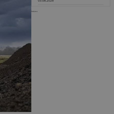
03.08.2026
Dynapac SD25 80C e: elektryczna
Reklama
rozkładarka dróg
02.08.2026
Dynapac NEXUS: cyfrowa rewolucja
w robotach drogowych
01.08.2026
Jeden walec, trzy tryby
zagęszczania BOMAG BW 177 BVO-
5 PL
31.07.2026
SCHWING DynaRig ułatwia pracę
na ciasnych budowach
30.07.2026
Dynapac Z.ERA: elektryczne
maszyny i mniej emisji
29.07.2026
HIMOINSA na IRE Maastricht:
mobilna energia dla rentalu