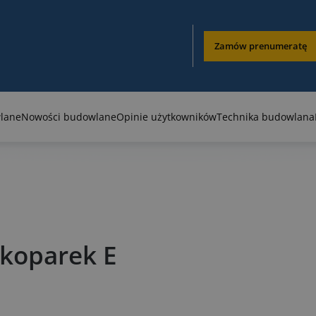
Zamów prenumeratę
lane
Nowości budowlane
Opinie użytkowników
Technika budowlana
 koparek E