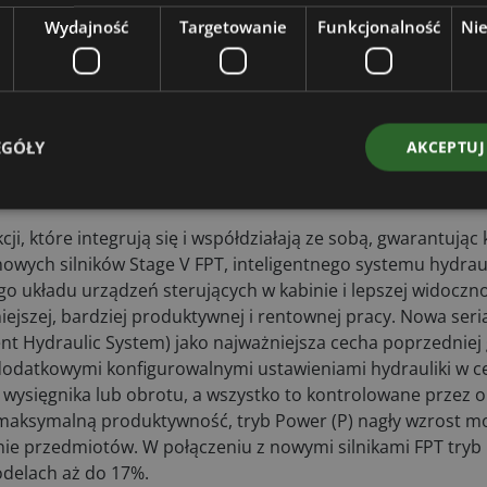
Wydajność
Targetowanie
Funkcjonalność
Ni
EGÓŁY
AKCEPTUJ
ji, które integrują się i współdziałają ze sobą, gwarantując
nowych silników Stage V FPT, inteligentnego systemu hydra
go układu urządzeń sterujących w kabinie i lepszej widocz
niejszej, bardziej produktywnej i rentownej pracy. Nowa seri
ent Hydraulic System) jako najważniejsza cecha poprzedniej g
dodatkowymi konfigurowalnymi ustawieniami hydrauliki w c
wysięgnika lub obrotu, a wszystko to kontrolowane przez o
maksymalną produktywność, tryb Power (P) nagły wzrost mo
nie przedmiotów. W połączeniu z nowymi silnikami FPT tryb 
odelach aż do 17%.