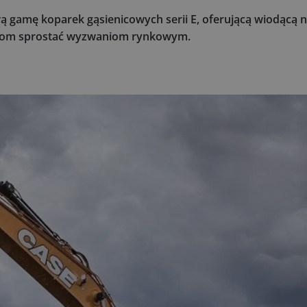
wą gamę koparek gąsienicowych serii E, oferującą wiodącą 
entom sprostać wyzwaniom rynkowym.