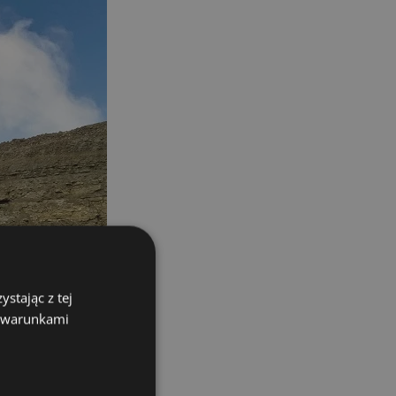
stając z tej
z warunkami