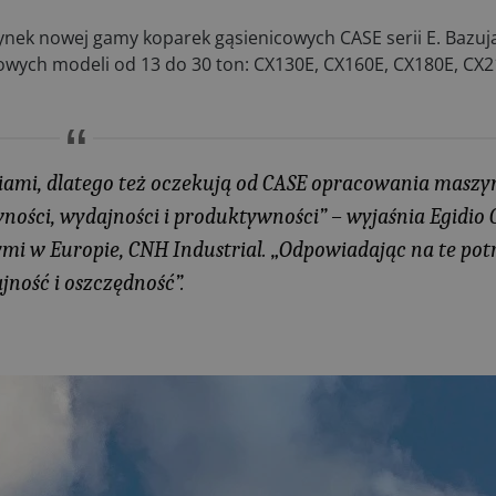
nek nowej gamy koparek gąsienicowych CASE serii E. Bazują
nowych modeli od 13 do 30 ton: CX130E, CX160E, CX180E, CX2
niami, dlatego też oczekują od CASE opracowania maszy
ości, wydajności i produktywności” – wyjaśnia Egidio 
i w Europie, CNH Industrial. „Odpowiadając na te pot
jność i oszczędność”.