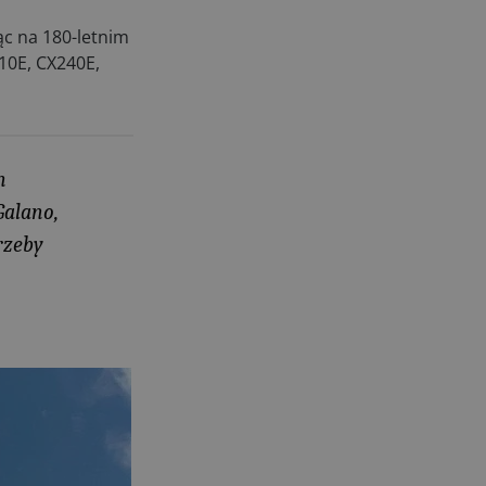
28.07.2026
c na 180-letnim
10E, CX240E,
n
Galano,
rzeby