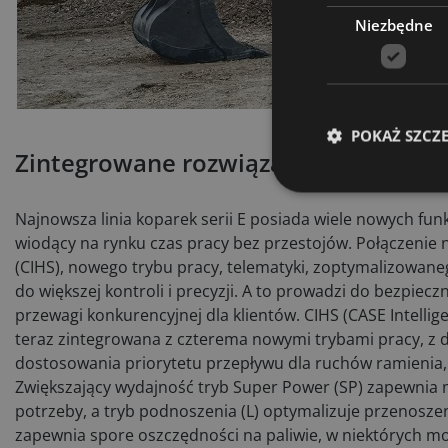
Niezbędne
POKAŻ SZCZ
Zintegrowane rozwiązania
Najnowsza linia koparek serii E posiada wiele nowych funkc
wiodący na rynku czas pracy bez przestojów. Połączenie 
(CIHS), nowego trybu pracy, telematyki, zoptymalizowane
do większej kontroli i precyzji. A to prowadzi do bezpiecz
przewagi konkurencyjnej dla klientów. CIHS (CASE Intellig
teraz zintegrowana z czterema nowymi trybami pracy, z 
dostosowania priorytetu przepływu dla ruchów ramienia, 
Zwiększający wydajność tryb Super Power (SP) zapewnia 
potrzeby, a tryb podnoszenia (L) optymalizuje przenosze
zapewnia spore oszczędności na paliwie, w niektórych m