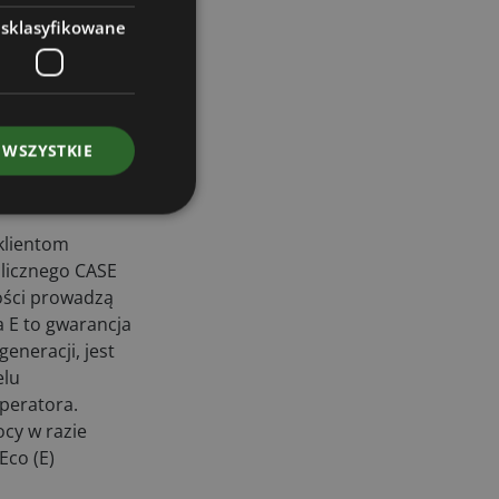
esklasyfikowane
 WSZYSTKIE
 klientom
ulicznego CASE
ności prowadzą
a E to gwarancja
eneracji, jest
elu
peratora.
cy w razie
Eco (E)