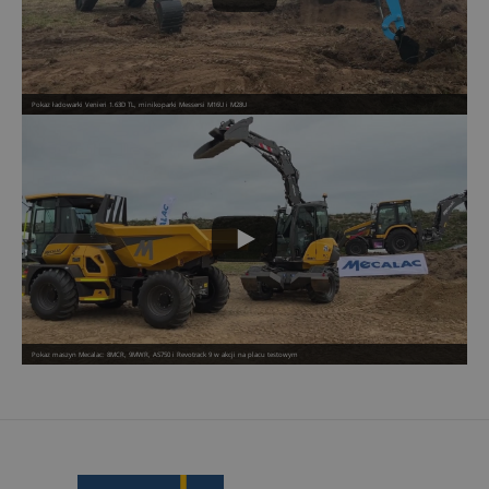
Pokaz ładowarki Venieri 1.63D TL, minikoparki Messersi M16U i M28U
Pokaz maszyn Mecalac: 8MCR, 9MWR, AS750 i Revotrack 9 w akcji na placu testowym