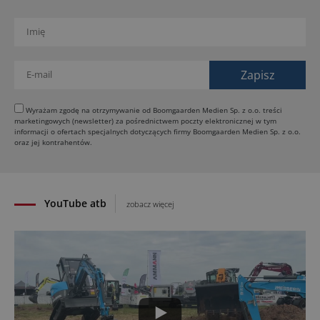
SCHWING DynaRig ułatwia pracę na ciasnych
budowach
30.07.2026
Dynapac Z.ERA: elektryczne maszyny i mniej emisji
29.07.2026
HIMOINSA na IRE Maastricht: mobilna energia dla
rentalu
Wyrażam zgodę na otrzymywanie od Boomgaarden Medien Sp. z o.o. treści
marketingowych (newsletter) za pośrednictwem poczty elektronicznej w tym
28.07.2026
informacji o ofertach specjalnych dotyczących firmy Boomgaarden Medien Sp. z o.o.
INSTATIQ P1: Putzmeister pokazuje drukarkę 3D
oraz jej kontrahentów.
do betonu
27.07.2026
YouTube atb
zobacz więcej