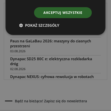
CST Transporte z nowym żurawiem Grove
AKCEPTUJ WSZYSTKIE
GMK5200-1
05.08.2026
POKAŻ SZCZEGÓŁY
Steelwrist XTR: tiltrotatory z hydrauliką SuperProp
04.08.2026
Paus na GaLaBau 2026: maszyny do ciasnych
przestrzeni
03.08.2026
Dynapac SD25 80C e: elektryczna rozkładarka
dróg
02.08.2026
Dynapac NEXUS: cyfrowa rewolucja w robotach
drogowych
01.08.2026
Jeden walec, trzy tryby zagęszczania BOMAG BW
177 BVO-5 PL
Bądź na bieżąco! Zapisz się do newslettera
31.07.2026