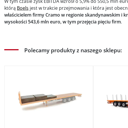
W tym czasie zysk EBITDA wzrósł o 5,9% do 550,5 mln euro
którą
Boels
jest w trakcie przejmowania i która jest obe
właścicielem firmy Cramo w regionie skandynawskim i kra
wysokości 543,6 mln euro, w tym przejęcia pięciu firm
.
Polecamy produkty z naszego sklepu: