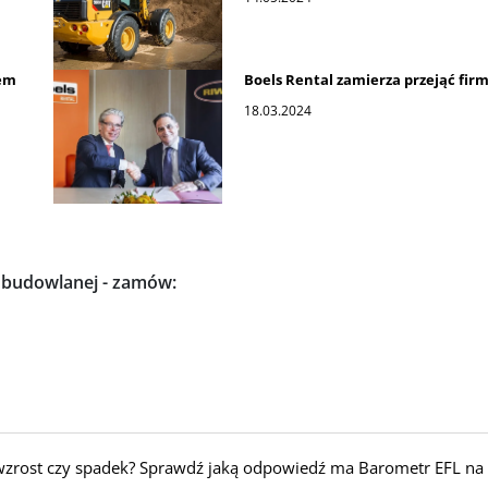
wem
Boels Rental zamierza przejąć fir
18.03.2024
i budowlanej - zamów:
zrost czy spadek? Sprawdź jaką odpowiedź ma Barometr EFL na I