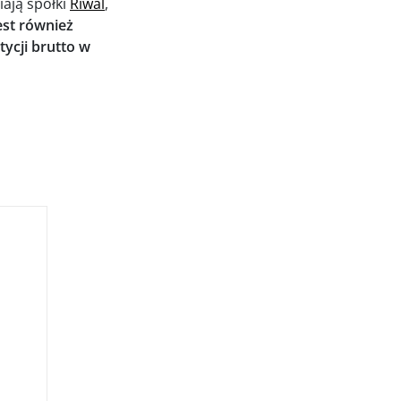
iają spółki
Riwal
,
28.07.2026
jest również
ycji brutto w