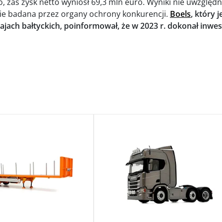
, zaś zysk netto wyniósł 69,3 mln euro. Wyniki nie uwzględn
cnie badana przez organy ochrony konkurencji.
Boels
, który 
jach bałtyckich, poinformował, że w 2023 r. dokonał inwest