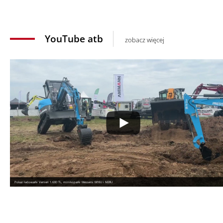
YouTube atb
zobacz więcej
Pokaz ładowarki Venieri 1.63D TL, minikoparki Messersi M16U i M28U