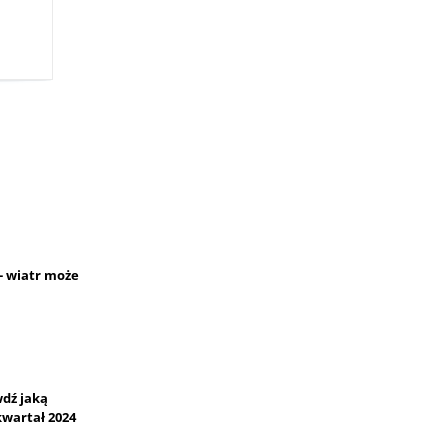
- wiatr może
wdź jaką
kwartał 2024