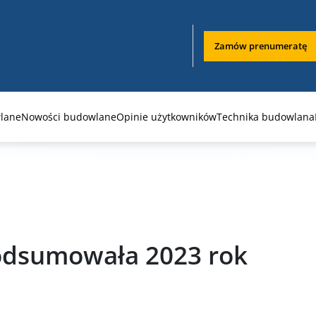
Zamów prenumeratę
lane
Nowości budowlane
Opinie użytkowników
Technika budowlana
podsumowała 2023 rok