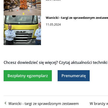
Wanicki - targi ze sprawdzonym zesta
11.05.2024
Chcesz dowiedzieć się więcej?
Czytaj aktualności technik
Bezpłatny egzemplarz
Prenumeratę
Wanicki - targi ze sprawdzonym zestawem
W branży w