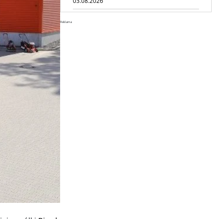
03.08.2026
Dynapac SD25 80C e: elektryczna
Reklama
rozkładarka dróg
02.08.2026
Dynapac NEXUS: cyfrowa rewolucja
w robotach drogowych
01.08.2026
Jeden walec, trzy tryby
zagęszczania BOMAG BW 177 BVO-
5 PL
31.07.2026
SCHWING DynaRig ułatwia pracę
na ciasnych budowach
30.07.2026
Dynapac Z.ERA: elektryczne
maszyny i mniej emisji
29.07.2026
HIMOINSA na IRE Maastricht:
mobilna energia dla rentalu