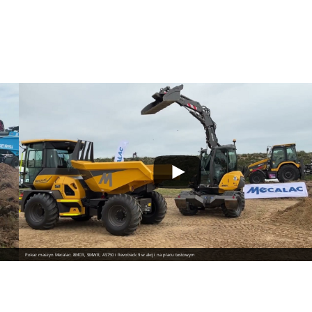
Pokaz maszyn Mecalac: 8MCR, 9MWR, AS750 i Revotrack 9 w akcji na placu testowym