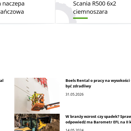
n naczepa
Scania R500 6x2
ańczowa
ciemnoszara
al
Boels Rental o pracy na wysokości 
być zdradliwy
31.05.2026
W branży wzrost czy spadek? Spra
odpowiedź ma Barometr EFL na II 
14.05.2024