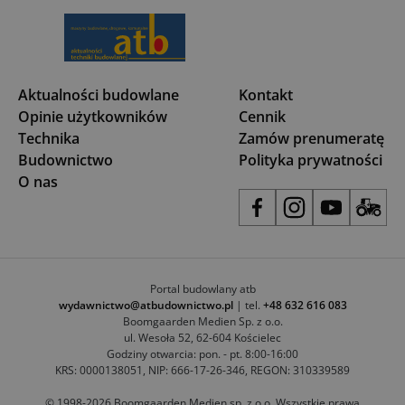
Aktualności budowlane
Kontakt
Opinie użytkowników
Cennik
Technika
Zamów prenumeratę
Budownictwo
Polityka prywatności
O nas
Portal budowlany atb
wydawnictwo@atbudownictwo.pl
| tel.
+48 632 616 083
Boomgaarden Medien Sp. z o.o.
ul. Wesoła 52, 62-604 Kościelec
Godziny otwarcia: pon. - pt. 8:00-16:00
KRS: 0000138051, NIP: 666-17-26-346, REGON: 310339589
© 1998-2026 Boomgaarden Medien sp. z o.o. Wszystkie prawa