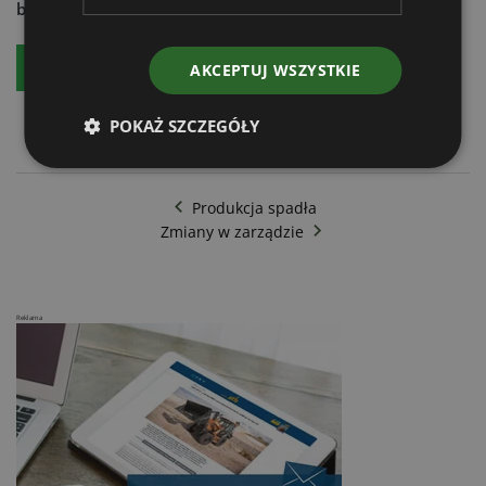
budowlanej - zamów:
Bezpłatny egzemplarz
Prenumeratę
AKCEPTUJ WSZYSTKIE
POKAŻ SZCZEGÓŁY
Produkcja spadła
Zmiany w zarządzie
Reklama