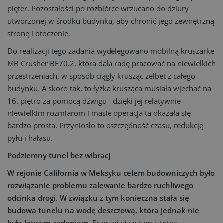
pięter. Pozostałości po rozbiórce wrzucano do dziury
utworzonej w środku budynku, aby chronić jego zewnętrzną
stronę i otoczenie.
Do realizacji tego zadania wydelegowano mobilną kruszarkę
MB Crusher BF70.2, która dała radę pracować na niewielkich
przestrzeniach, w sposób ciągły krusząc żelbet z całego
budynku. A skoro tak, to łyżka krusząca musiała wjechać na
16. piętro za pomocą dźwigu - dzięki jej relatywnie
niewielkim rozmiarom i masie operacja ta okazała się
bardzo prosta. Przyniosło to oszczędność czasu, redukcję
pyłu i hałasu.
Podziemny tunel bez wibracji
W rejonie California w Meksyku celem budowniczych było
rozwiązanie problemu zalewanie bardzo ruchliwego
odcinka drogi. W związku z tym konieczna stała się
budowa tunelu na wodę deszczową, która jednak nie
była łatwym zadaniem.
Przesądziły o tym istotne