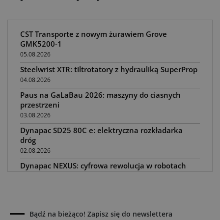
CST Transporte z nowym żurawiem Grove
GMK5200-1
05.08.2026
Steelwrist XTR: tiltrotatory z hydrauliką SuperProp
04.08.2026
Paus na GaLaBau 2026: maszyny do ciasnych
przestrzeni
03.08.2026
Dynapac SD25 80C e: elektryczna rozkładarka
dróg
02.08.2026
Dynapac NEXUS: cyfrowa rewolucja w robotach
drogowych
01.08.2026
Jeden walec, trzy tryby zagęszczania BOMAG BW
177 BVO-5 PL
Bądź na bieżąco! Zapisz się do newslettera