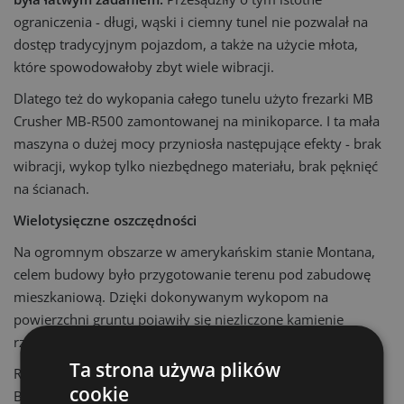
ograniczenia - długi, wąski i ciemny tunel nie pozwalał na
dostęp tradycyjnym pojazdom, a także na użycie młota,
które spowodowałoby zbyt wiele wibracji.
Dlatego też do wykopania całego tunelu użyto frezarki MB
Crusher MB-R500 zamontowanej na minikoparce. I ta mała
maszyna o dużej mocy przyniosła następujące efekty - brak
wibracji, wykop tylko niezbędnego materiału, brak pęknięć
na ścianach.
Wielotysięczne oszczędności
Na ogromnym obszarze w amerykańskim stanie Montana,
celem budowy było przygotowanie terenu pod zabudowę
mieszkaniową. Dzięki dokonywanym wykopom na
powierzchni gruntu pojawiły się niezliczone kamienie
rzeczne.
Ta strona używa plików
Rozwiązaniem okazała się mobilna kruszarka MB Crusher
cookie
BF120.4, dzięki której kamienie zostały przekruszone i