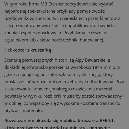
W tym roku firma MB Crusher zdecydowała się wybrać
najbardziej spektakularne przykłady pomysłowości
użytkowników, spośród tych nadesłanych przez klientów z
całego świata, aby wyróżnić je i opublikować na swoich
kanałach społecznościowych. Przybliżmy je również
czytelnikom atb - aktualności techniki budowlanej.
Helikopter z kruszarką
Scenerią pierwszej z tych historii są Alpy Bawarskie, a
dokładniej schronisko górskie na wysokości 1844 m n.p.m.,
gdzie znajduje się początek szlaku turystycznego, który
musiał zostać w dużej mierze rozebrany i odbudowany. Przy
zastosowaniu konwencjonalnego rozwiązania materiał
powstały w wyniku rozbiórki musiałby zostać sprowadzony
w dolinę, co wiązałoby się z wysokimi kosztami transportu i
utylizacji materiału.
Rozwiązaniem okazała się mobilna kruszarka BF60.1,
która przetworzyła materiał na miejscu - ponownie