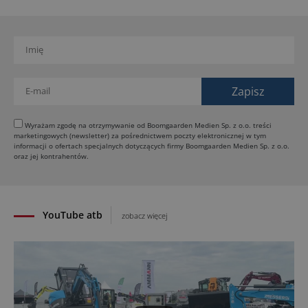
31.07.2026
SCHWING DynaRig ułatwia pracę na ciasnych
budowach
30.07.2026
Dynapac Z.ERA: elektryczne maszyny i mniej emisji
29.07.2026
HIMOINSA na IRE Maastricht: mobilna energia dla
rentalu
Wyrażam zgodę na otrzymywanie od Boomgaarden Medien Sp. z o.o. treści
marketingowych (newsletter) za pośrednictwem poczty elektronicznej w tym
28.07.2026
informacji o ofertach specjalnych dotyczących firmy Boomgaarden Medien Sp. z o.o.
INSTATIQ P1: Putzmeister pokazuje drukarkę 3D
oraz jej kontrahentów.
do betonu
27.07.2026
YouTube atb
zobacz więcej