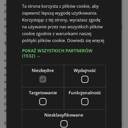
natychmiast ponownie wykorzystane do wypełnień.
Ta strona korzysta z plików cookie, aby
Przyniosło to oszczędności w kosztach transportu, brak
zapewnić lepszą wygodę użytkowania.
kosztów utylizacji i zakupu nowego materiału
Korzystając z tej strony, wyrażasz zgodę
wypełniającego. Dzięki temu oszczędności sięgnęły - według
na używanie przez nas wszystkich plików
szacunków - dziesiątek tysięcy dolarów.
cookie zgodnie z warunkami naszej
polityki plików cookie.
Dowiedz się więcej
Szybkość i precyzja
POKAŻ WSZYSTKICH PARTNERÓW
Ostatnim przedstawionym przez nas zadaniem jest
(1532) →
realizacja firmy zajmującej się na Łotwie recyklingiem
odpadów. Jej zadanie polegało na zarządzaniu odpadami
Niezbędne
Wydajność
niebezpiecznymi, takimi jak pojemniki po oleju
napędowym i farbie.
Aby nie nastręczało to większych
problemów, firma wykorzystała chwytak MB-G900 do
Targetowanie
Funkcjonalność
precyzyjnego i łatwego chwytania dużych i ciężkich
pojemników. Rezultaty: oszczędność czasu i środków,
większa operatywność i rentowność.
Niesklasyfikowane
Chcesz dowiedzieć się więcej?
Czytaj aktualności techniki