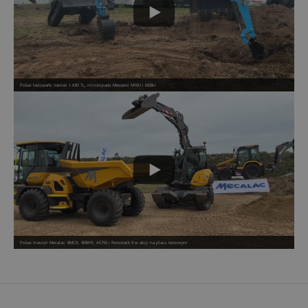
Pokaz ładowarki Venieri 1.63D TL, minikoparki Messersi M16U i M28U
Pokaz maszyn Mecalac: 8MCR, 9MWR, AS750 i Revotrack 9 w akcji na placu testowym