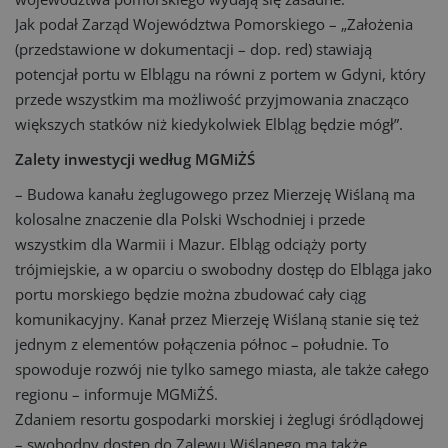
Jak podał Zarząd Województwa Pomorskiego – „Założenia
(przedstawione w dokumentacji – dop. red) stawiają
potencjał portu w Elblągu na równi z portem w Gdyni, który
przede wszystkim ma możliwość przyjmowania znacząco
większych statków niż kiedykolwiek Elbląg będzie mógł”.
Zalety inwestycji według MGMiŻŚ
– Budowa kanału żeglugowego przez Mierzeję Wiślaną ma
kolosalne znaczenie dla Polski Wschodniej i przede
wszystkim dla Warmii i Mazur. Elbląg odciąży porty
trójmiejskie, a w oparciu o swobodny dostęp do Elbląga jako
portu morskiego będzie można zbudować cały ciąg
komunikacyjny. Kanał przez Mierzeję Wiślaną stanie się też
jednym z elementów połączenia północ – południe. To
spowoduje rozwój nie tylko samego miasta, ale także całego
regionu – informuje MGMiŻŚ.
Zdaniem resortu gospodarki morskiej i żeglugi śródlądowej
– swobodny dostęp do Zalewu Wiślanego ma także