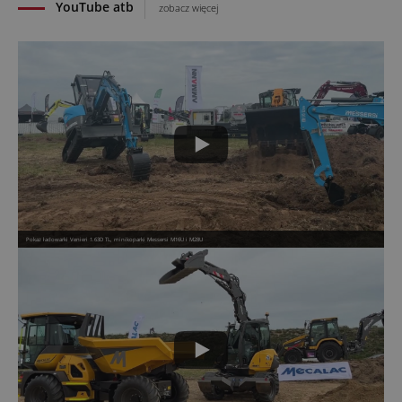
YouTube atb
zobacz więcej
Pokaz ładowarki Venieri 1.63D TL, minikoparki Messersi M16U i M28U