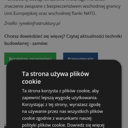
znaczenie związane z bezpieczeństwem wschodniej granicy
Unii Europejskiej oraz wschodniej flanki NATO.
Źródło: rynekinfrastruktury.pl
Chcesz dowiedzieć się więcej?
Czytaj aktualności techniki
budowlanej - zamów:
Bezpłatny egzemplarz
Prenumeratę
Ta strona używa plików
cookie
Ta strona korzysta z plików cookie, aby
Chińska firma zbuduje odcinek Zakopianki
zapewnić lepszą wygodę użytkowania.
Polska i Słowacja porozumiały się w sprawie Via Carpatii
Korzystając z tej strony, wyrażasz zgodę
na używanie przez nas wszystkich plików
cookie zgodnie z warunkami naszej
polityki plików cookie.
Dowiedz się więcej
Reklama