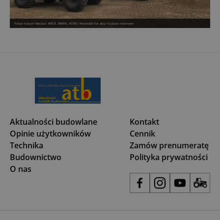
Pokaz maszyn Mecalac: 8MCR, 9MWR, AS750 i Revotrack 9 w akcji na placu testowym
Aktualności budowlane
Kontakt
Opinie użytkowników
Cennik
Technika
Zamów prenumeratę
Budownictwo
Polityka prywatności
O nas