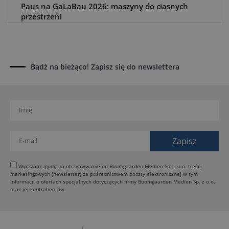
Paus na GaLaBau 2026: maszyny do ciasnych
przestrzeni
03.08.2026
Dynapac SD25 80C e: elektryczna rozkładarka
dróg
02.08.2026
Bądź na bieżąco! Zapisz się do newslettera
Dynapac NEXUS: cyfrowa rewolucja w robotach
drogowych
01.08.2026
Jeden walec, trzy tryby zagęszczania BOMAG BW
177 BVO-5 PL
31.07.2026
SCHWING DynaRig ułatwia pracę na ciasnych
budowach
Wyrażam zgodę na otrzymywanie od Boomgaarden Medien Sp. z o.o. treści
marketingowych (newsletter) za pośrednictwem poczty elektronicznej w tym
30.07.2026
informacji o ofertach specjalnych dotyczących firmy Boomgaarden Medien Sp. z o.o.
Dynapac Z.ERA: elektryczne maszyny i mniej emisji
oraz jej kontrahentów.
29.07.2026