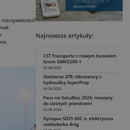
 rzeczywistości?
dnak
e
Najnowsze artykuły:
irm.
CST Transporte z nowym żurawiem
Grove GMK5200-1
05.08.2026
Steelwrist XTR: tiltrotatory z
hydrauliką SuperProp
04.08.2026
Paus na GaLaBau 2026: maszyny
do ciasnych przestrzeni
03.08.2026
Dynapac SD25 80C e: elektryczna
rozkładarka dróg