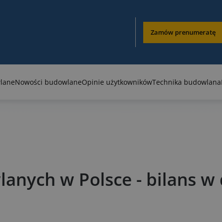
Zamów prenumeratę
lane
Nowości budowlane
Opinie użytkowników
Technika budowlana
nych w Polsce - bilans w 