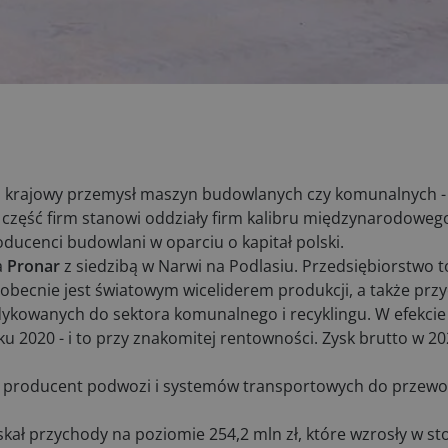
, iż krajowy przemysł maszyn budowlanych czy komunalnych 
na część firm stanowi oddziały firm kalibru międzynarodoweg
oducenci budowlani w oparciu o kapitał polski.
a
Pronar
z siedzibą w Narwi na Podlasiu. Przedsiębiorstwo t
cnie jest światowym wiceliderem produkcji, a także przyc
ykowanych do sektora komunalnego i recyklingu. W efekci
oku 2020 - i to przy znakomitej rentowności. Zysk brutto w 20
ny producent podwozi i systemów transportowych do przew
kał przychody na poziomie 254,2 mln zł, które wzrosły w st