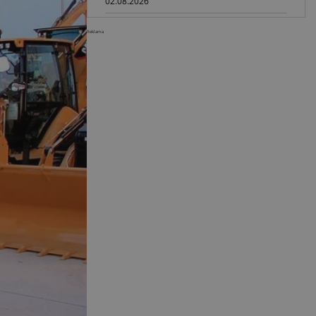
02.08.2026
Dynapac NEXUS: cyfrowa rewolucja
Reklama
w robotach drogowych
01.08.2026
Jeden walec, trzy tryby
zagęszczania BOMAG BW 177 BVO-
5 PL
31.07.2026
SCHWING DynaRig ułatwia pracę
na ciasnych budowach
30.07.2026
Dynapac Z.ERA: elektryczne
maszyny i mniej emisji
29.07.2026
HIMOINSA na IRE Maastricht:
mobilna energia dla rentalu
28.07.2026
INSTATIQ P1: Putzmeister pokazuje
drukarkę 3D do betonu