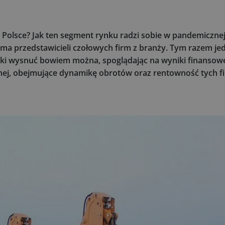
Polsce? Jak ten segment rynku radzi sobie w pandemicznej
zyma przedstawicieli czołowych firm z branży. Tym razem je
ski wysnuć bowiem można, spoglądając na wyniki finansow
nej, obejmujące dynamikę obrotów oraz rentowność tych f