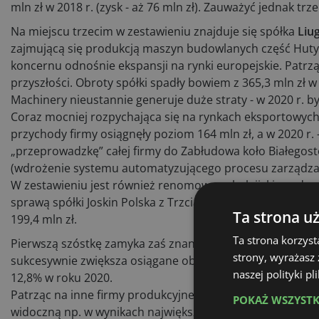
mln zł w 2018 r. (zysk - aż 76 mln zł). Zauważyć jednak
Na miejscu trzecim w zestawieniu znajduje się spółka
Liu
zajmującą się produkcją maszyn budowlanych część Huty
koncernu odnośnie ekspansji na rynki europejskie. Patrzą
przyszłości. Obroty spółki spadły bowiem z 365,3 mln zł w
Machinery nieustannie generuje duże straty - w 2020 r. był
Coraz mocniej rozpychająca się na rynkach eksportowyc
przychody firmy osiągnęły poziom 164 mln zł, a w 2020 r. -
„przeprowadzkę” całej firmy do Zabłudowa koło Białegost
(wdrożenie systemu automatyzującego procesu zarządza
W zestawieniu jest również renomowany belgijski producen
sprawą spółki Joskin Polska z Trzcianki w Wielkopolsce, 
Ta strona u
199,4 mln zł.
Ta strona korzyst
Pierwszą szóstkę zamyka zaś znany producent zabudów, p
strony, wyrażasz
sukcesywnie zwiększa osiągane obroty - z 167 mln w 2018 
naszej polityki p
12,8% w roku 2020.
Patrząc na inne firmy produkcyjne plasujące się w naszy
POKAŻ WSZYST
widoczną np. w wynikach największego krajowego produc