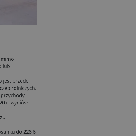
27.07.2026
- mimo
o lub
o jest przede
zep rolniczych.
e przychody
20 r. wyniósł
ozu
osunku do 228,6