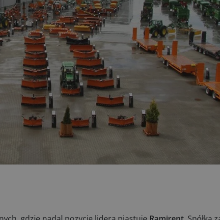
h, gdzie nadal pozycję lidera piastuje
Ramirent
. Spółka 