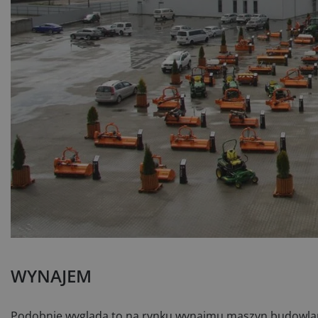
WYNAJEM
Podobnie wygląda to na rynku wynajmu maszyn budowlanyc