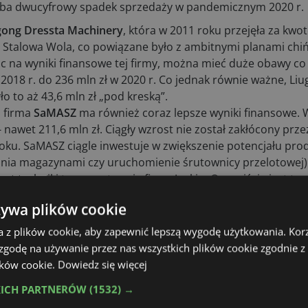
 trzeba dwucyfrowy spadek sprzedaży w pandemicznym 2020 r.
gong Dressta Machinery
, która w 2011 roku przejęła za kwot
 Stalowa Wola, co powiązane było z ambitnymi planami chi
c na wyniki finansowe tej firmy, można mieć duże obawy co 
 2018 r. do 236 mln zł w 2020 r. Co jednak równie ważne, Li
o to aż 43,6 mln zł „pod kreską”.
h firma
SaMASZ
ma również coraz lepsze wyniki finansowe. W
 nawet 211,6 mln zł. Ciągły wzrost nie został zakłócony prze
oku. SaMASZ ciągle inwestuje w zwiększenie potencjału pr
nia magazynami czy uruchomienie śrutownicy przelotowej)
t techniki transportowej - firma Joskin. Oczywiście jest to
która w latach 2018-2020 zanotowała wzrost przychodów z 15
żywa plików cookie
a z plików cookie, aby zapewnić lepszą wygodę użytkowania. Korzy
rzyczep, naczep i urządzeń hakowych - podkielecka firma
 zgodę na używanie przez nas wszystkich plików cookie zgodnie 
r. do 172 mln zł w 2020 r. Zauważyć jednak należy spadek s
lików cookie.
Dowiedz się więcej
m zestawieniu, widać z jednej strony krótkoterminową obni
KICH PARTNERÓW
(1532) →
enta agregatów prądotwórczych - firmy
Fogo
(przychody 15