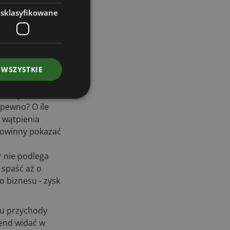
e
(przychody
esklasyfikowane
5,5 mln zł w 2020
 WSZYSTKIE
dziej idzie w
 pewno? O ile
z wątpienia
 powinny pokazać
r nie podlega
 spaść aż o
o biznesu - zysk
ku przychody
rend widać w