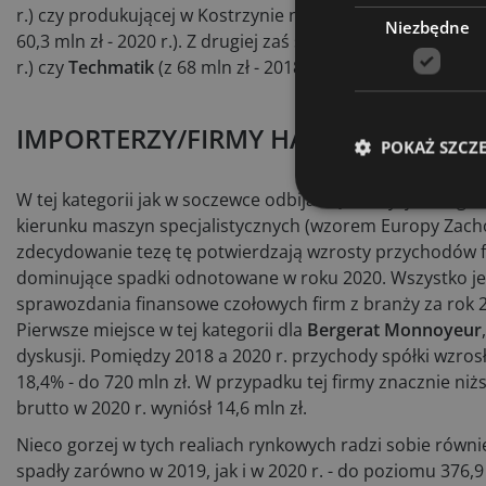
r.) czy produkującej w Kostrzynie nad Odrą skrzynie ład
Niezbędne
60,3 mln zł - 2020 r.). Z drugiej zaś stabilne wzrosty taki
r.) czy
Techmatik
(z 68 mln zł - 2018 r. do 100,9 mln zł - 202
IMPORTERZY/FIRMY HANDLOWE
POKAŻ SZCZ
W tej kategorii jak w soczewce odbija się kondycja całeg
kierunku maszyn specjalistycznych (wzorem Europy Zachodn
zdecydowanie tezę tę potwierdzają wzrosty przychodów fir
dominujące spadki odnotowane w roku 2020. Wszystko jed
sprawozdania finansowe czołowych firm z branży za rok 
Pierwsze miejsce w tej kategorii dla
Bergerat Monnoyeur
dyskusji. Pomiędzy 2018 a 2020 r. przychody spółki wzrosły
18,4% - do 720 mln zł. W przypadku tej firmy znacznie n
brutto w 2020 r. wyniósł 14,6 mln zł.
Nieco gorzej w tych realiach rynkowych radzi sobie równ
spadły zarówno w 2019, jak i w 2020 r. - do poziomu 376,9 