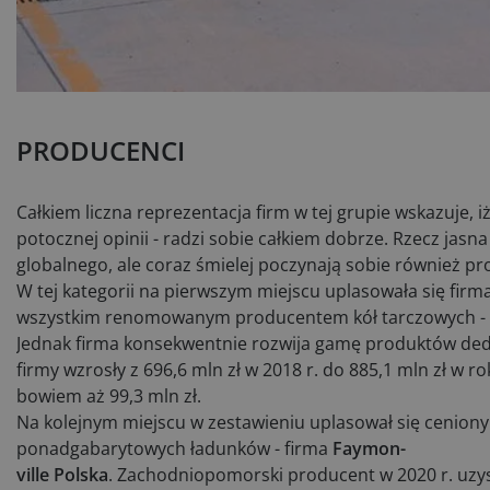
PRODUCENCI
Całkiem liczna reprezentacja firm w tej grupie wskazuje
potocznej opinii - radzi sobie całkiem dobrze. Rzecz jas
globalnego, ale coraz śmielej poczynają sobie również pr
W tej kategorii na pierwszym miejscu uplasowała się firm
wszystkim renomowanym producentem kół tarczowych - obe
Jednak firma konsekwentnie rozwija gamę produktów ded
firmy wzrosły z 696,6 mln zł w 2018 r. do 885,1 mln zł w r
bowiem aż 99,3 mln zł.
Na kolejnym miejscu w zestawieniu uplasował się cenio
ponadgabarytowych ładunków - firma
Faymon-
ville Polska
. Zachodniopomorski producent w 2020 r. uzys