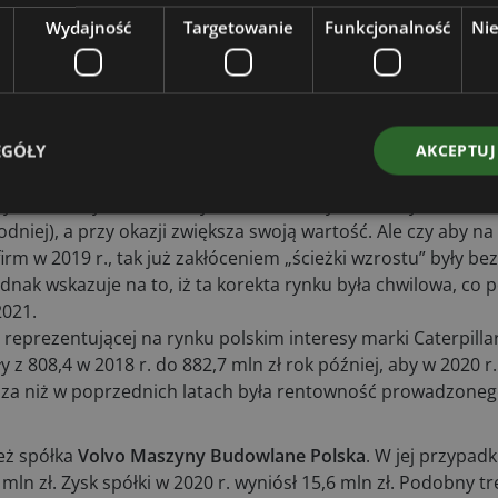
unkowe oraz wywrotki firmy
Henschel Engineering Automotiv
Wydajność
Targetowanie
Funkcjonalność
Ni
ch producentów jak:
Terma
(wzrost z 95 mln zł w 2018 r. do 13
0 r.)
EGÓŁY
AKCEPTUJ
o rynku maszyn budowlanych w Polsce. Rynku, który coraz bar
iej), a przy okazji zwiększa swoją wartość. Ale czy aby na
m w 2019 r., tak już zakłóceniem „ścieżki wzrostu” były be
nak wskazuje na to, iż ta korekta rynku była chwilowa, co
2021.
, reprezentującej na rynku polskim interesy marki Caterpilla
 z 808,4 w 2018 r. do 882,7 mln zł rok później, aby w 2020 r.
iższa niż w poprzednich latach była rentowność prowadzoneg
ież spółka
Volvo Maszyny Budowlane Polska
. W jej przypad
mln zł. Zysk spółki w 2020 r. wyniósł 15,6 mln zł. Podobny t