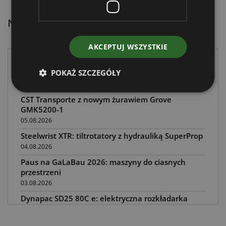
Najnowsze artykuły:
AKCEPTUJ WSZYSTKIE
Alberto Ortega dyrektorem handlowym Yanmar
POKAŻ SZCZEGÓŁY
CE
06.08.2026
CST Transporte z nowym żurawiem Grove
GMK5200-1
05.08.2026
Steelwrist XTR: tiltrotatory z hydrauliką SuperProp
04.08.2026
Paus na GaLaBau 2026: maszyny do ciasnych
przestrzeni
03.08.2026
Dynapac SD25 80C e: elektryczna rozkładarka
dróg
02.08.2026