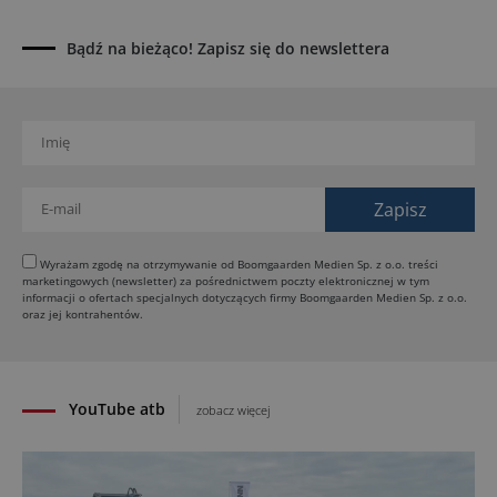
Dynapac NEXUS: cyfrowa rewolucja w robotach
drogowych
Bądź na bieżąco! Zapisz się do newslettera
01.08.2026
Jeden walec, trzy tryby zagęszczania BOMAG BW
177 BVO-5 PL
31.07.2026
SCHWING DynaRig ułatwia pracę na ciasnych
budowach
30.07.2026
Dynapac Z.ERA: elektryczne maszyny i mniej emisji
Wyrażam zgodę na otrzymywanie od Boomgaarden Medien Sp. z o.o. treści
marketingowych (newsletter) za pośrednictwem poczty elektronicznej w tym
29.07.2026
informacji o ofertach specjalnych dotyczących firmy Boomgaarden Medien Sp. z o.o.
HIMOINSA na IRE Maastricht: mobilna energia dla
oraz jej kontrahentów.
rentalu
28.07.2026
YouTube atb
zobacz więcej