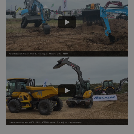
Pokaz ładowarki Venieri 1.63D TL, minikoparki Messersi M16U i M28U
Pokaz maszyn Mecalac: 8MCR, 9MWR, AS750 i Revotrack 9 w akcji na placu testowym