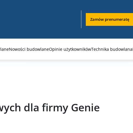
Zamów prenumeratę
lane
Nowości budowlane
Opinie użytkowników
Technika budowlana
ych dla firmy Genie