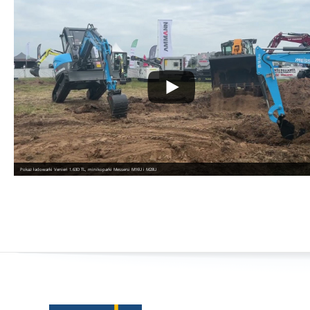
Pokaz ładowarki Venieri 1.63D TL, minikoparki Messersi M16U i M28U