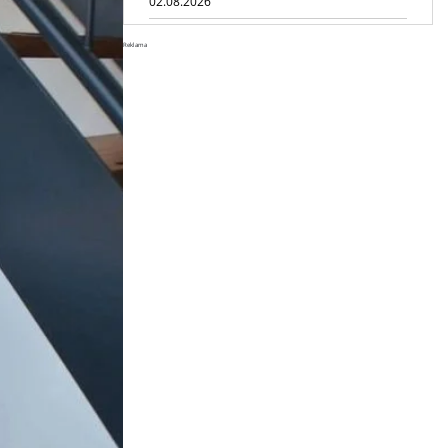
02.08.2026
Dynapac NEXUS: cyfrowa rewolucja
Reklama
w robotach drogowych
01.08.2026
Jeden walec, trzy tryby
zagęszczania BOMAG BW 177 BVO-
5 PL
31.07.2026
SCHWING DynaRig ułatwia pracę
na ciasnych budowach
30.07.2026
Dynapac Z.ERA: elektryczne
maszyny i mniej emisji
29.07.2026
HIMOINSA na IRE Maastricht:
mobilna energia dla rentalu
28.07.2026
INSTATIQ P1: Putzmeister pokazuje
drukarkę 3D do betonu