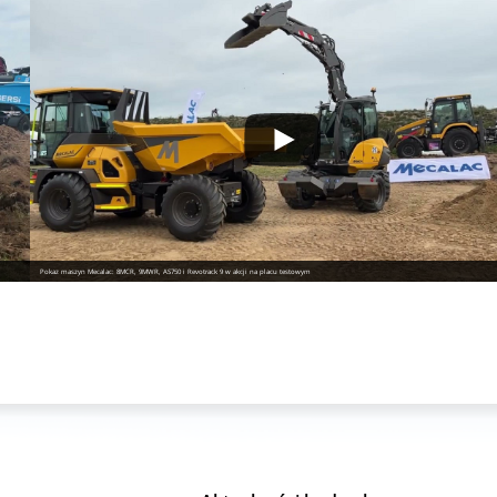
Pokaz maszyn Mecalac: 8MCR, 9MWR, AS750 i Revotrack 9 w akcji na placu testowym