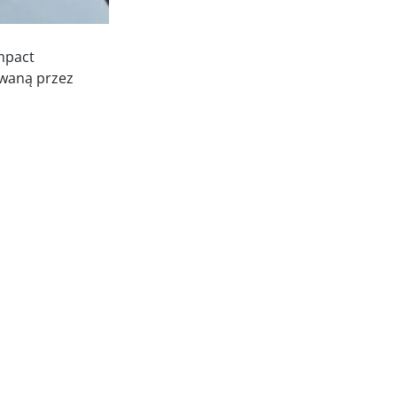
27.07.2026
mpact
awaną przez