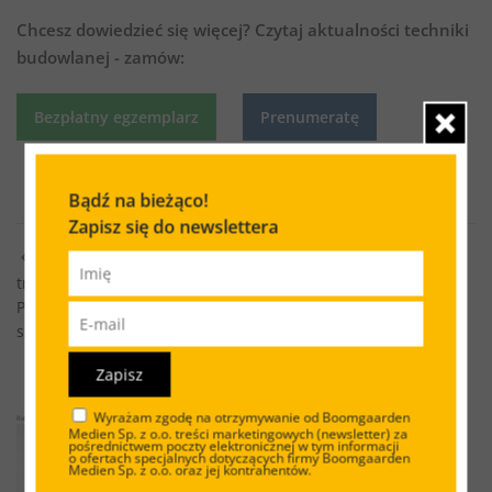
Chcesz dowiedzieć się więcej?
Czytaj aktualności techniki
budowlanej - zamów:
Bezpłatny egzemplarz
Prenumeratę
Bądź na bieżąco!
Zapisz się do newslettera
Ponad 132 mln zł dofinansowania na inwestycje w
trójmiejskich portach
Polskie firmy chcą pracowników z Nepalu. W jakim języku
szkolić z bhp?
Zapisz
Wyrażam zgodę na otrzymywanie od Boomgaarden
Reklama
Medien Sp. z o.o. treści marketingowych (newsletter) za
pośrednictwem poczty elektronicznej w tym informacji
o ofertach specjalnych dotyczących firmy Boomgaarden
Medien Sp. z o.o. oraz jej kontrahentów.