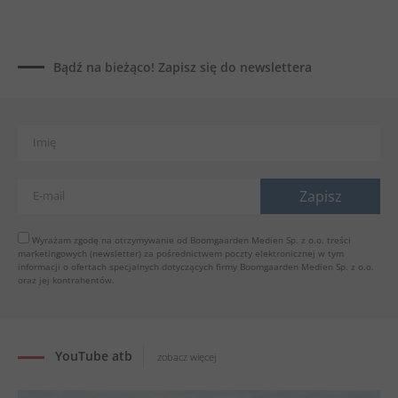
Dynapac SD25 80C e: elektryczna rozkładarka
dróg
02.08.2026
Bądź na bieżąco! Zapisz się do newslettera
Dynapac NEXUS: cyfrowa rewolucja w robotach
drogowych
01.08.2026
Jeden walec, trzy tryby zagęszczania BOMAG BW
177 BVO-5 PL
31.07.2026
SCHWING DynaRig ułatwia pracę na ciasnych
budowach
Wyrażam zgodę na otrzymywanie od Boomgaarden Medien Sp. z o.o. treści
marketingowych (newsletter) za pośrednictwem poczty elektronicznej w tym
30.07.2026
informacji o ofertach specjalnych dotyczących firmy Boomgaarden Medien Sp. z o.o.
Dynapac Z.ERA: elektryczne maszyny i mniej emisji
oraz jej kontrahentów.
29.07.2026
YouTube atb
zobacz więcej