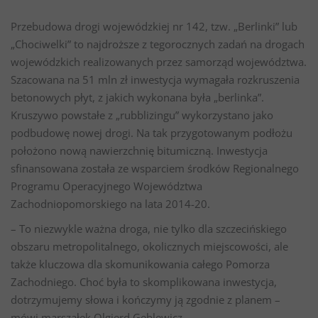
Przebudowa drogi wojewódzkiej nr 142, tzw. „Berlinki” lub
„Chociwelki” to najdroższe z tegorocznych zadań na drogach
wojewódzkich realizowanych przez samorząd województwa.
Szacowana na 51 mln zł inwestycja wymagała rozkruszenia
betonowych płyt, z jakich wykonana była „berlinka”.
Kruszywo powstałe z „rubblizingu” wykorzystano jako
podbudowę nowej drogi. Na tak przygotowanym podłożu
położono nową nawierzchnię bitumiczną. Inwestycja
sfinansowana została ze wsparciem środków Regionalnego
Programu Operacyjnego Województwa
Zachodniopomorskiego na lata 2014-20.
– To niezwykle ważna droga, nie tylko dla szczecińskiego
obszaru metropolitalnego, okolicznych miejscowości, ale
także kluczowa dla skomunikowania całego Pomorza
Zachodniego. Choć była to skomplikowana inwestycja,
dotrzymujemy słowa i kończymy ją zgodnie z planem –
mówi marszałek Olgierd Geblewicz.