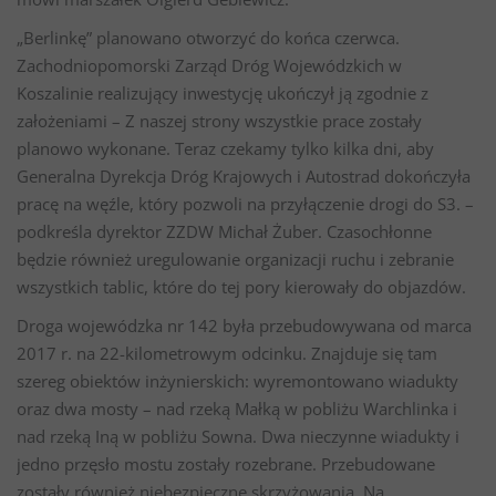
„Berlinkę” planowano otworzyć do końca czerwca.
Zachodniopomorski Zarząd Dróg Wojewódzkich w
Koszalinie realizujący inwestycję ukończył ją zgodnie z
założeniami – Z naszej strony wszystkie prace zostały
planowo wykonane. Teraz czekamy tylko kilka dni, aby
Generalna Dyrekcja Dróg Krajowych i Autostrad dokończyła
pracę na węźle, który pozwoli na przyłączenie drogi do S3. –
podkreśla dyrektor ZZDW Michał Żuber. Czasochłonne
będzie również uregulowanie organizacji ruchu i zebranie
wszystkich tablic, które do tej pory kierowały do objazdów.
Droga wojewódzka nr 142 była przebudowywana od marca
2017 r. na 22-kilometrowym odcinku. Znajduje się tam
szereg obiektów inżynierskich: wyremontowano wiadukty
oraz dwa mosty – nad rzeką Małką w pobliżu Warchlinka i
nad rzeką Iną w pobliżu Sowna. Dwa nieczynne wiadukty i
jedno przęsło mostu zostały rozebrane. Przebudowane
zostały również niebezpieczne skrzyżowania. Na