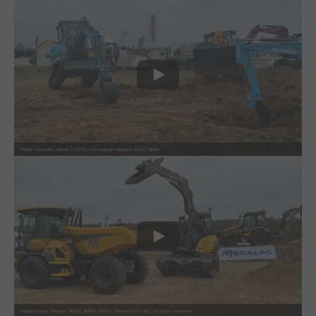
Pokaz ładowarki Venieri 1.63D TL, minikoparki Messersi M16U i M28U
Pokaz maszyn Mecalac: 8MCR, 9MWR, AS750 i Revotrack 9 w akcji na placu testowym