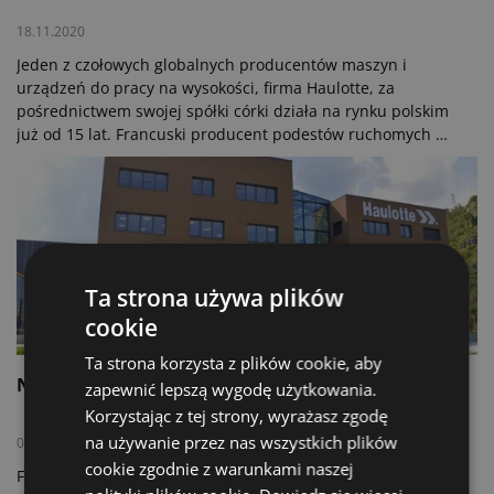
18.11.2020
Jeden z czołowych globalnych producentów maszyn i
urządzeń do pracy na wysokości, firma Haulotte, za
pośrednictwem swojej spółki córki działa na rynku polskim
już od 15 lat. Francuski producent podestów ruchomych do
pracy na wysokości oraz ładowarek teleskopowych nie
zmarnował tego czasu, zyskując na rynku Europy
Środkowo-Wschodniej miano lidera rynku, o czym w
rozmowie z Grzegorzem Antosikiem mówi Zbigniew
Turzyński, dyrektor generalny Haulotte Polska.
Ta strona używa plików
[ATB] Aktualności
cookie
Ta strona korzysta z plików cookie, aby
Nowa kwatera główna Haulotte
zapewnić lepszą wygodę użytkowania.
Korzystając z tej strony, wyrażasz zgodę
na używanie przez nas wszystkich plików
05.10.2020
cookie zgodnie z warunkami naszej
Firma Haulotte oficjalnie przeniosła się do swojej nowej
Bądź na bieżąco!