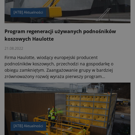
[ATB] Aktualności
Program regeneracji używanych podnośników
koszowych Haulotte
21.08.2022
Firma Haulotte, wiodący europejski producent
podnośników koszowych, przechodzi na gospodarkę o
obiegu zamkniętym. Zaangażowanie grupy w bardziej
zrównoważony rozwój wyraża pierwszy program
producenta w Europie, poświęcony regeneracji używanych
podnośników koszowych.
[ATB] Aktualności