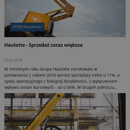
strategii firmy. Według niej w przyszłości wszystkie
terenowe platformy dostępowe będą miały napęd
wyłącznie elektryczny.
[ATB] Aktualności
Haulotte - Sprzedaż coraz większa
20.04.2018
W minionym roku Grupa Haulotte zanotowała w
porównaniu z rokiem 2016 wzrost sprzedaży netto o 11%, a
zysku operacyjnego z bieżącej działalności, z wyłączeniem
wpływu zmian kursowych - aż o 56%. W drugim półroczu
ub. roku firma podkręciła zatem jeszcze wyniki, głównie
dzięki stałemu wzrostowi rynku europejskiego.