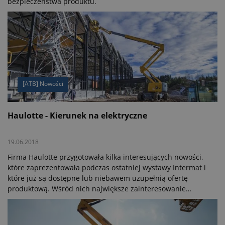
bezpieczeństwa produktu.
[ATB] Nowości
Haulotte - Kierunek na elektryczne
19.06.2018
Firma Haulotte przygotowała kilka interesujących nowości,
które zaprezentowała podczas ostatniej wystawy Intermat i
które już są dostępne lub niebawem uzupełnią ofertę
produktową. Wśród nich największe zainteresowanie
wzbudziły bez wątpienia terenowe podnośniki przegubowe
HA20 LE i HA20 LE Pro o wysokości roboczej 21 m z
najnowszej generacji Pulseo, będące zwiastunami nowej