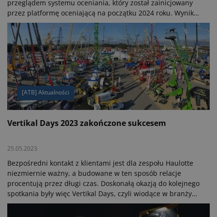
przeglądem systemu oceniania, który został zainicjowany
przez platformę oceniającą na początku 2024 roku. Wynik
ogólny wzrósł z 59/100 w 2023 roku do 69/100 w 2024 roku.
Dzięki temu wynikowi, Grupa znalazła się wśród
najlepszych 4% firm ocenianych przez EcoVadis w sektorze
produkcji maszyn.
[ATB] Aktualności
Vertikal Days 2023 zakończone sukcesem
25.05.2023
Bezpośredni kontakt z klientami jest dla zespołu Haulotte
niezmiernie ważny, a budowane w ten sposób relacje
procentują przez długi czas. Doskonałą okazją do kolejnego
spotkania były więc Vertikal Days, czyli wiodące w branży
targi żurawi i urządzeń dostępowych w Wielkiej Brytanii i
Irlandii.