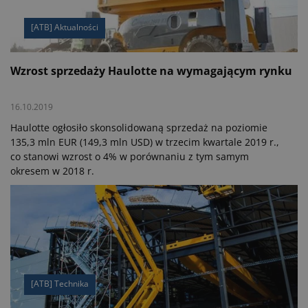
wyposażeniu jest wstępny podgrzewacz silnika z lampką
sygnalizacyjną i akumulatory rozruchowe 12 V.
[ATB] Aktualności
Wzrost sprzedaży Haulotte na wymagającym rynku
16.10.2019
Haulotte ogłosiło skonsolidowaną sprzedaż na poziomie
135,3 mln EUR (149,3 mln USD) w trzecim kwartale 2019 r.,
co stanowi wzrost o 4% w porównaniu z tym samym
okresem w 2018 r.
[ATB] Technika