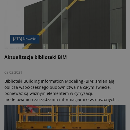
[ATB] Nowości
Aktualizacja biblioteki BIM
08.02.2021
Biblioteki Building Information Modeling (BIM) zmieniają
oblicza współczesnego budownictwa na całym świecie,
ponieważ są ważnym elementem w cyfryzacji,
modelowaniu i zarządzaniu informacjami o wznoszonych
budynkach. To również doskonałe narzędzie do
projektowania, wspomagające klasyczne systemy typu CAD.
Firma Haulotte ogłosiła aktualizację swojej biblioteki BIM,
która obejmuje teraz jeszcze więcej urządzeń będących w
portfolio tej grupy. Obecnie biblioteka obejmuje łącznie 41