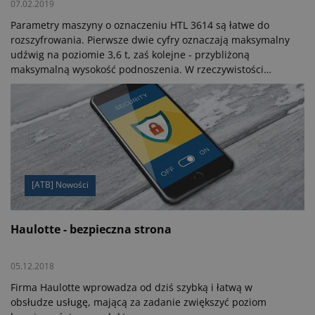
07.02.2019
Parametry maszyny o oznaczeniu HTL 3614 są łatwe do
rozszyfrowania. Pierwsze dwie cyfry oznaczają maksymalny
udźwig na poziomie 3,6 t, zaś kolejne - przybliżoną
maksymalną wysokość podnoszenia. W rzeczywistości
wysokość ta wynosi 13,6 m, zaś maksymalny zasięg to 9,8
m.
[ATB] Nowości
Haulotte - bezpieczna strona
05.12.2018
Firma Haulotte wprowadza od dziś szybką i łatwą w
obsłudze usługę, mającą za zadanie zwiększyć poziom