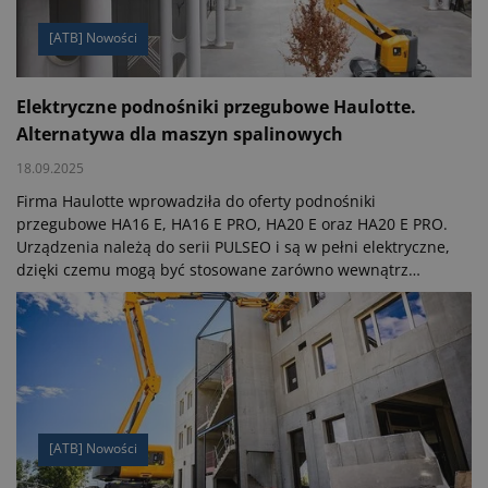
[ATB] Nowości
Elektryczne podnośniki przegubowe Haulotte.
Alternatywa dla maszyn spalinowych
18.09.2025
Firma Haulotte wprowadziła do oferty podnośniki
przegubowe HA16 E, HA16 E PRO, HA20 E oraz HA20 E PRO.
Urządzenia należą do serii PULSEO i są w pełni elektryczne,
dzięki czemu mogą być stosowane zarówno wewnątrz
obiektów, jak i na zewnątrz, również w miejscach objętych
ograniczeniami dla maszyn spalinowych.
[ATB] Nowości