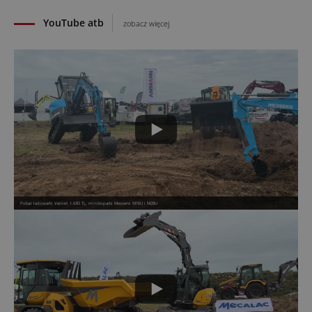
YouTube atb
zobacz więcej
Pokaz ładowarki Venieri 1.63D TL, minikoparki Messersi M16U i M28U