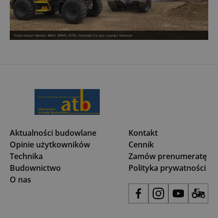
Pokaz maszyn Mecalac: 8MCR, 9MWR, AS750 i Revotrack 9 w akcji na placu testowym
Aktualności budowlane
Kontakt
Opinie użytkowników
Cennik
Technika
Zamów prenumeratę
Budownictwo
Polityka prywatności
O nas