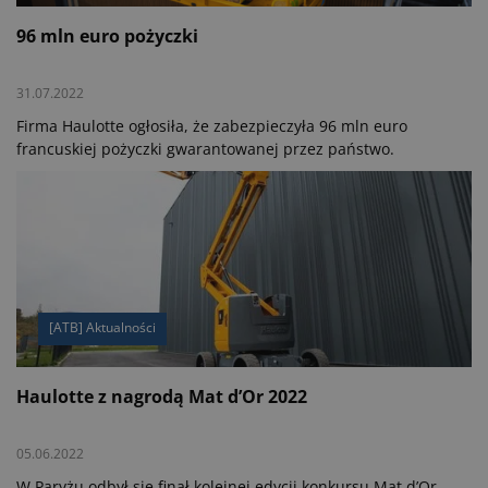
96 mln euro pożyczki
31.07.2022
Firma Haulotte ogłosiła, że zabezpieczyła 96 mln euro
francuskiej pożyczki gwarantowanej przez państwo.
[ATB] Aktualności
Haulotte z nagrodą Mat d’Or 2022
05.06.2022
W Paryżu odbył się finał kolejnej edycji konkursu Mat d’Or