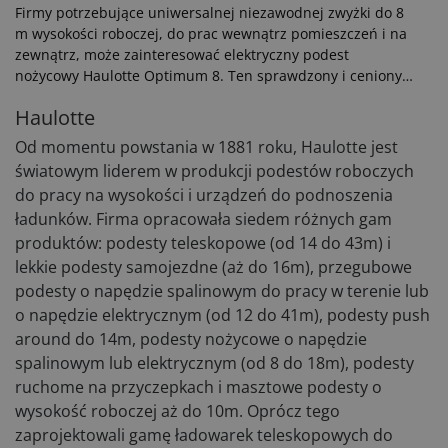
Firmy potrzebujące uniwersalnej niezawodnej zwyżki do 8
m wysokości roboczej, do prac wewnątrz pomieszczeń i na
zewnątrz, może zainteresować elektryczny podest
nożycowy Haulotte Optimum 8. Ten sprawdzony i ceniony
przez użytkowników model w tegorocznej wersji dostarcza
Haulotte
jeszcze więcej satysfakcji z pracy, spełniając najwyższe
wymagania w zakresie wydajności, bezpieczeństwa i
Od momentu powstania w 1881 roku, Haulotte jest
komfortu, przy wyjątkowo niskich kosztach eksploatacji.
światowym liderem w produkcji podestów roboczych
do pracy na wysokości i urządzeń do podnoszenia
ładunków. Firma opracowała siedem różnych gam
produktów: podesty teleskopowe (od 14 do 43m) i
lekkie podesty samojezdne (aż do 16m), przegubowe
podesty o napędzie spalinowym do pracy w terenie lub
o napędzie elektrycznym (od 12 do 41m), podesty push
around do 14m, podesty nożycowe o napędzie
spalinowym lub elektrycznym (od 8 do 18m), podesty
ruchome na przyczepkach i masztowe podesty o
wysokość roboczej aż do 10m. Oprócz tego
zaprojektowali gamę ładowarek teleskopowych do