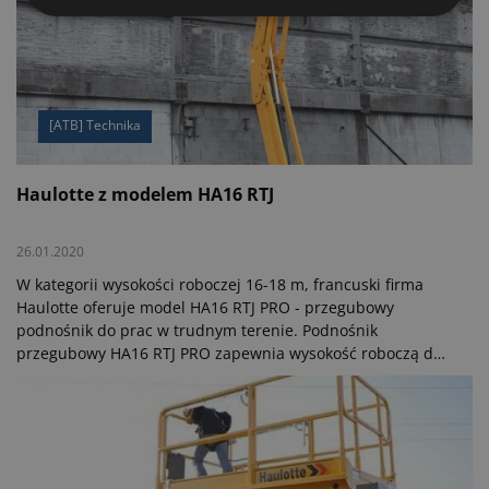
[ATB] Technika
Haulotte z modelem HA16 RTJ
26.01.2020
W kategorii wysokości roboczej 16-18 m, francuski firma
Haulotte oferuje model HA16 RTJ PRO - przegubowy
podnośnik do prac w trudnym terenie. Podnośnik
przegubowy HA16 RTJ PRO zapewnia wysokość roboczą do
16 m przy wysokości platformy 14 m i maksymalny zasięg
8,3 m. Na rynku europejskim za napęd odpowiada silnik
Kubota o mocy 18,5 kW, który spełnia normę emisji spalin
Stage V. Z użytkowaniem urządzenia w zimowych
warunkach nie ma problemów. Standardem w