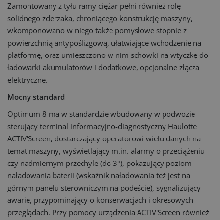
Zamontowany z tyłu ramy ciężar pełni również rolę
solidnego zderzaka, chroniącego konstrukcję maszyny,
wkomponowano w niego także pomysłowe stopnie z
powierzchnią antypoślizgową, ułatwiające wchodzenie na
platformę, oraz umieszczono w nim schowki na wtyczkę do
ładowarki akumulatorów i dodatkowe, opcjonalne złącza
elektryczne.
Mocny standard
Optimum 8 ma w standardzie wbudowany w podwozie
sterujący terminal informacyjno-diagnostyczny Haulotte
ACTIV'Screen, dostarczający operatorowi wielu danych na
temat maszyny, wyświetlający m.in. alarmy o przeciążeniu
czy nadmiernym przechyle (do 3°), pokazujący poziom
naładowania baterii (wskaźnik naładowania też jest na
górnym panelu sterowniczym na podeście), sygnalizujący
awarie, przypominający o konserwacjach i okresowych
przeglądach. Przy pomocy urządzenia ACTIV'Screen również