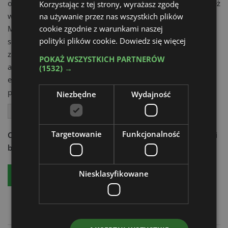
oraz siłowników (3 zamiast 4). Awariom zapobiegają również
Korzystając z tej strony, wyrażasz zgodę
wodoodporne złącza elektryczne.
na używanie przez nas wszystkich plików
Maszyna jest także prosta w okresowej konserwacji i
cookie zgodnie z warunkami naszej
polityki plików cookie.
Dowiedz się więcej
serwisowaniu. Dwa otwierane uchylnie i wyciągane na boki
zasobniki w podwoziu zapewniają znakomity dostęp do
POKAŻ WSZYSTKICH PARTNERÓW
akumulatorów z jednej strony oraz hydrauliki i układu
(1532) →
elektrycznego z drugiej. Bardzo łatwo dostępne są również
pozostałe punkty wymagające bieżącej kontroli.
Niezbędne
Wydajność
Haulotte
Podnośniki koszowe
Podnośniki nożycowe
Targetowanie
Funkcjonalność
Chcesz dowiedzieć się więcej?
Czytaj aktualności techniki
budowlanej - zamów:
Niesklasyfikowane
Bezpłatny egzemplarz
Prenumeratę