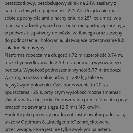
bezszczotkowy, bezobsługowy silnik na 24V, zasilany z
baterii żelowych o pojemności 225 Ah. Urządzenie radzi
sobie z pochyłościami o nachyleniu do 25°, co umożliwia
m.in. samodzielny wjazd na środki transportu. Oprócz tego
w podwoziu są otwory do wózka widłowego oraz zaczepy
do podnoszenia i holowania, ułatwiające przestawianie lub
załadunek maszyny.
Platforma robocza ma długość 1,72 m i szerokość 0,74 m, i
może być wydłużana do 2,59 m za pomocą wysuwanego
podestu. Wysokość podnoszenia wynosi 5,77 m (robocza
7,77 m), a maksymalny udźwig - 230 kg, także w
najwyższym położeniu. Czas podnoszenia to 20 s, a
opuszczania - 29 s, przy czym wysokość można zmieniać
również w trakcie jazdy. Dopuszczalna prędkość wiatru przy
pracach na zewnątrz sięga 12,5 m/s (45 km/h).
Haulotte jako pierwszy producent zastosował w podestach,
także w Optimum 8, „inteligentnie” zaprojektowaną
przeciwwagę, która jest nie tylko zwykłym balastem.