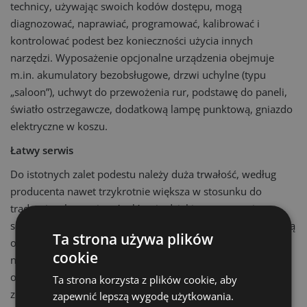
technicy, używając swoich kodów dostępu, mogą
diagnozować, naprawiać, programować, kalibrować i
kontrolować podest bez konieczności użycia innych
narzędzi. Wyposażenie opcjonalne urządzenia obejmuje
m.in. akumulatory bezobsługowe, drzwi uchylne (typu
„saloon”), uchwyt do przewożenia rur, podstawę do paneli,
światło ostrzegawcze, dodatkową lampę punktową, gniazdo
elektryczne w koszu.
Łatwy serwis
Do istotnych zalet podestu należy duża trwałość, według
producenta nawet trzykrotnie większa w stosunku do
tradycyjnych rozwiązań, głównie dzięki zastosowaniu
specjalnej obróbki i lakierowania zapewniających optymalną
Ta strona używa plików
ochronę przed korozją wszystkich elementów (również
cookie
normaliów). Uwagę zwraca zmniejszona awaryjność, w tym
o 50% niższe ryzyko wycieku oleju hydraulicznego, dzięki
Ta strona korzysta z plików cookie, aby
zmniejszeniu liczby przewodów o połowę (10 zamiast 20)
zapewnić lepszą wygodę użytkowania.