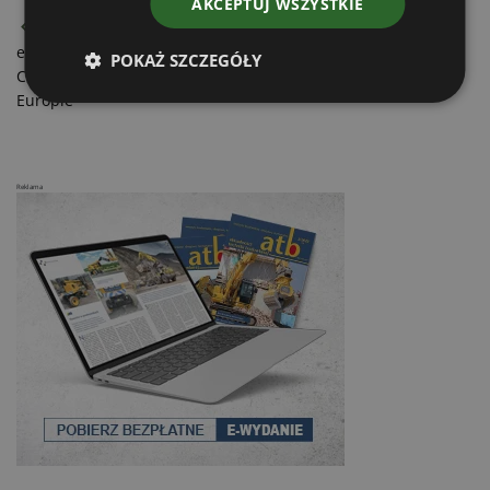
AKCEPTUJ WSZYSTKIE
Bridgestone/Bandag - Bieżnik Premium w opcji
ekonomicznej
POKAŻ SZCZEGÓŁY
Case Construction Equipment - Sukcesy równiarki w całej
Europie
Reklama