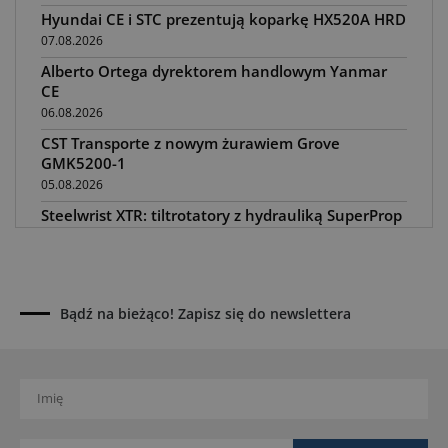
Hyundai CE i STC prezentują koparkę HX520A HRD
07.08.2026
Alberto Ortega dyrektorem handlowym Yanmar
CE
06.08.2026
CST Transporte z nowym żurawiem Grove
GMK5200-1
05.08.2026
Steelwrist XTR: tiltrotatory z hydrauliką SuperProp
04.08.2026
Paus na GaLaBau 2026: maszyny do ciasnych
przestrzeni
03.08.2026
Bądź na bieżąco! Zapisz się do newslettera
Dynapac SD25 80C e: elektryczna rozkładarka
dróg
02.08.2026
Dynapac NEXUS: cyfrowa rewolucja w robotach
drogowych