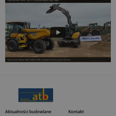
Pokaz ładowarki Venieri 1.63D TL, minikoparki Messersi M16U i M28U
Pokaz maszyn Mecalac: 8MCR, 9MWR, AS750 i Revotrack 9 w akcji na placu testowym
Aktualności budowlane
Kontakt