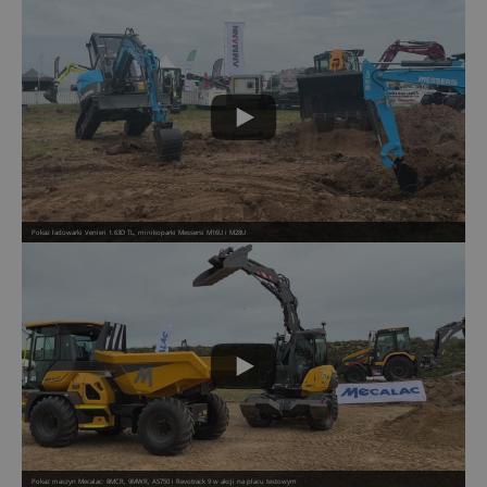
Pokaz ładowarki Venieri 1.63D TL, minikoparki Messersi M16U i M28U
Pokaz maszyn Mecalac: 8MCR, 9MWR, AS750 i Revotrack 9 w akcji na placu testowym