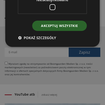
zasypia jednak gruszek w popiele, o czym świadczy np.
rozszerzenie oferty o maszyny firmy Dinolift, o czym z
Michałem Sieńko, dyrektorem handlowym firmy Serafin
Bądź na bieżąco! Zapisz się do newslettera
rozmawia Grzegorz Antosik.
AKCEPTUJ WSZYSTKIE
POKAŻ SZCZEGÓŁY
Wyrażam zgodę na otrzymywanie od Boomgaarden Medien Sp. z o.o. treści
marketingowych (newsletter) za pośrednictwem poczty elektronicznej w tym
informacji o ofertach specjalnych dotyczących firmy Boomgaarden Medien Sp. z o.o.
oraz jej kontrahentów.
YouTube atb
zobacz więcej