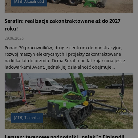
[ATB] Aktualności
Serafin: realizacje zakontraktowane aż do 2027
roku!
29.06.2026
Ponad 70 pracowników, drugie centrum demonstracyjne,
rozwój maszyn elektrycznych i projekty zakontraktowane
na kilka lat do przodu. Firma Serafin od lat kojarzona jest z
ładowarkami Avant, jednak jej działalność obejmuje
znacznie szerszy zakres - od maszyn komunalnych i
budowlanych po technologie dla branży zbożowo-
nasiennej. O sytuacji na rynku, nowych inwestycjach i
znaczeniu obsługi posprzedażowej rozmawiamy z
Andrzejem Serafinem, właścicielem firmy.
[ATB] Technika
Leguan: terenowe podnośniki „pająk” z Finlandii