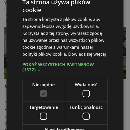
Ta strona używa plików
W dniach 27-28 maja, po trzyletniej przerwie
spowodowanej pandemią Covid-19, odbyła się kolejna, już
cookie
piąta edycja Dni Otwartych w firmie Serafin. Spotkanie
Ta strona korzysta z plików cookie, aby
tradycyjnie odbyło się w oddziale firmy w miejscowości
zapewnić lepszą wygodę użytkowania.
Skała (Małopolska). Na miejscu odbyła się prezentacja
maszyn komunalnych, budowlanych, ogrodniczych i
Korzystając z tej strony, wyrażasz zgodę
leśnych oraz praktyczne pokazy.
na używanie przez nas wszystkich plików
cookie zgodnie z warunkami naszej
polityki plików cookie.
Dowiedz się więcej
POKAŻ WSZYSTKICH PARTNERÓW
[ATB] Wywiady
[ATB] Aktualności
(1532) →
Niezbędne
Wydajność
Nowe marki, nowe inwestycje Serafin
19.04.2022
Targetowanie
Funkcjonalność
Firma Serafin z Przybysławic koło Krakowa od kilkunastu lat
zajmuje się m.in. sprzedażą maszyn ze znakiem Avant oraz
dystrybucją osprzętu do maszyn budowlanych i
komunalnych. Działająca w wielu branżach spółka nie
Niesklasyfikowane