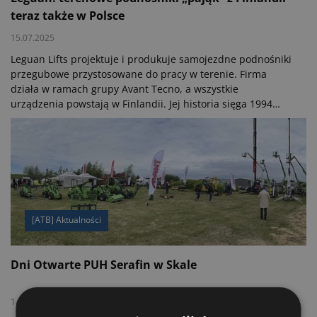
teraz także w Polsce
15.07.2025
Leguan Lifts projektuje i produkuje samojezdne podnośniki
przegubowe przystosowane do pracy w terenie. Firma
działa w ramach grupy Avant Tecno, a wszystkie
urządzenia powstają w Finlandii. Jej historia sięga 1994
roku, kiedy opracowano pierwszy model Leguana,
zaprojektowany z myślą o pracy w trudnych warunkach.
[ATB] Aktualności
Dni Otwarte PUH Serafin w Skale
14.06.2022