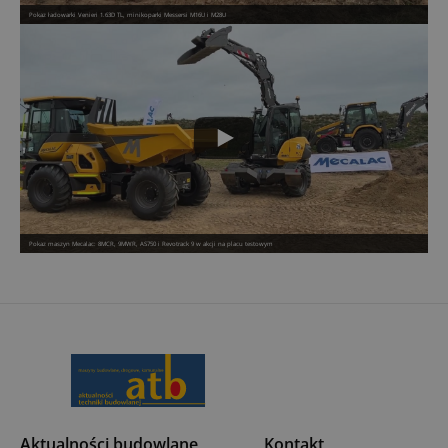
Pokaz ładowarki Venieri 1.63D TL, minikoparki Messersi M16U i M28U
Pokaz maszyn Mecalac: 8MCR, 9MWR, AS750 i Revotrack 9 w akcji na placu testowym
Aktualności budowlane
Kontakt