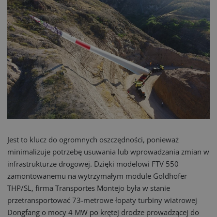
Jest to klucz do ogromnych oszczędności, ponieważ
minimalizuje potrzebę usuwania lub wprowadzania zmian w
infrastrukturze drogowej. Dzięki modelowi FTV 550
zamontowanemu na wytrzymałym module Goldhofer
THP/SL, firma Transportes Montejo była w stanie
przetransportować 73-metrowe łopaty turbiny wiatrowej
Dongfang o mocy 4 MW po krętej drodze prowadzącej do