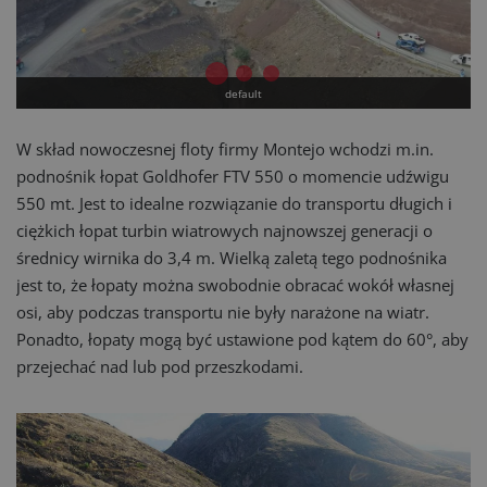
default
default
W skład nowoczesnej floty firmy Montejo wchodzi m.in.
podnośnik łopat Goldhofer FTV 550 o momencie udźwigu
550 mt. Jest to idealne rozwiązanie do transportu długich i
ciężkich łopat turbin wiatrowych najnowszej generacji o
średnicy wirnika do 3,4 m. Wielką zaletą tego podnośnika
jest to, że łopaty można swobodnie obracać wokół własnej
osi, aby podczas transportu nie były narażone na wiatr.
Ponadto, łopaty mogą być ustawione pod kątem do 60°, aby
przejechać nad lub pod przeszkodami.