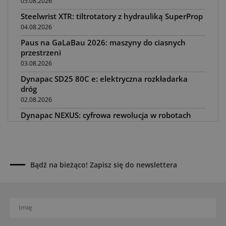
05.08.2026
Steelwrist XTR: tiltrotatory z hydrauliką SuperProp
04.08.2026
Paus na GaLaBau 2026: maszyny do ciasnych
przestrzeni
03.08.2026
Dynapac SD25 80C e: elektryczna rozkładarka
dróg
02.08.2026
Dynapac NEXUS: cyfrowa rewolucja w robotach
drogowych
01.08.2026
Jeden walec, trzy tryby zagęszczania BOMAG BW
177 BVO-5 PL
Bądź na bieżąco! Zapisz się do newslettera
31.07.2026
SCHWING DynaRig ułatwia pracę na ciasnych
budowach
30.07.2026
Dynapac Z.ERA: elektryczne maszyny i mniej emisji