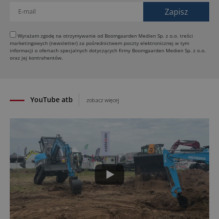
29.07.2026
HIMOINSA na IRE Maastricht: mobilna energia dla
rentalu
Wyrażam zgodę na otrzymywanie od Boomgaarden Medien Sp. z o.o. treści
marketingowych (newsletter) za pośrednictwem poczty elektronicznej w tym
28.07.2026
informacji o ofertach specjalnych dotyczących firmy Boomgaarden Medien Sp. z o.o.
INSTATIQ P1: Putzmeister pokazuje drukarkę 3D
oraz jej kontrahentów.
do betonu
27.07.2026
YouTube atb
zobacz więcej