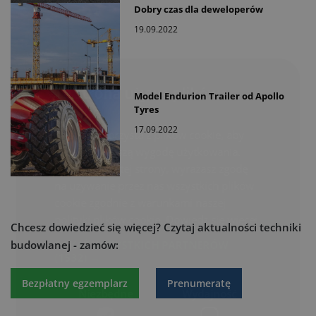
Dobry czas dla deweloperów
19.09.2022
Ta strona używa plików
Model Endurion Trailer od Apollo
cookie
Tyres
17.09.2022
Ta strona korzysta z plików cookie, aby
zapewnić lepszą wygodę użytkowania.
Korzystając z tej strony, wyrażasz zgodę
na używanie przez nas wszystkich plików
cookie zgodnie z warunkami naszej
polityki plików cookie.
Dowiedz się więcej
Chcesz dowiedzieć się więcej?
Czytaj aktualności techniki
POKAŻ WSZYSTKICH PARTNERÓW
budowlanej - zamów:
(1532) →
Bezpłatny egzemplarz
Prenumeratę
Niezbędne
Wydajność