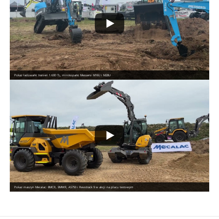
Pokaz ładowarki Venieri 1.63D TL, minikoparki Messersi M16U i M28U
Pokaz maszyn Mecalac: 8MCR, 9MWR, AS750 i Revotrack 9 w akcji na placu testowym