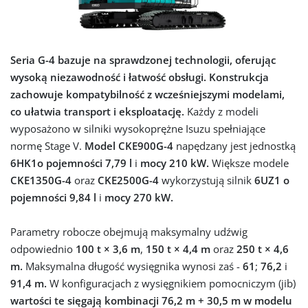
Seria G-4 bazuje na sprawdzonej technologii, oferując
wysoką niezawodność i łatwość obsługi. Konstrukcja
zachowuje kompatybilność z wcześniejszymi modelami,
co ułatwia transport i eksploatację.
Każdy z modeli
wyposażono w silniki wysokoprężne Isuzu spełniające
normę Stage V.
Model CKE900G-4
napędzany jest jednostką
6HK1
o pojemności 7,79 l
i
mocy 210 kW.
Większe modele
CKE1350G-4
oraz
CKE2500G-4
wykorzystują silnik
6UZ1 o
pojemności 9,84 l
i
mocy 270 kW.
Parametry robocze obejmują maksymalny udźwig
odpowiednio
100 t × 3,6 m
,
150 t × 4,4 m
oraz
250 t × 4,6
m.
Maksymalna długość wysięgnika wynosi zaś -
61
;
76,2
i
91,4 m.
W konfiguracjach z wysięgnikiem pomocniczym (jib)
wartości te sięgają kombinacji 76,2 m + 30,5 m w modelu