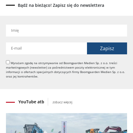
177 BVO-5 PL
Bądź na bieżąco! Zapisz się do newslettera
31.07.2026
SCHWING DynaRig ułatwia pracę na ciasnych
budowach
30.07.2026
Dynapac Z.ERA: elektryczne maszyny i mniej emisji
29.07.2026
HIMOINSA na IRE Maastricht: mobilna energia dla
rentalu
Wyrażam zgodę na otrzymywanie od Boomgaarden Medien Sp. z o.o. treści
marketingowych (newsletter) za pośrednictwem poczty elektronicznej w tym
28.07.2026
informacji o ofertach specjalnych dotyczących firmy Boomgaarden Medien Sp. z o.o.
INSTATIQ P1: Putzmeister pokazuje drukarkę 3D
oraz jej kontrahentów.
do betonu
27.07.2026
YouTube atb
zobacz więcej