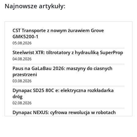
Najnowsze artykuły:
CST Transporte z nowym żurawiem Grove
GMK5200-1
05.08.2026
Steelwrist XTR: tiltrotatory z hydrauliką SuperProp
04.08.2026
Paus na GaLaBau 2026: maszyny do ciasnych
przestrzeni
03.08.2026
Dynapac SD25 80C e: elektryczna rozkładarka
dróg
02.08.2026
Dynapac NEXUS: cyfrowa rewolucja w robotach
drogowych
01.08.2026
Jeden walec, trzy tryby zagęszczania BOMAG BW