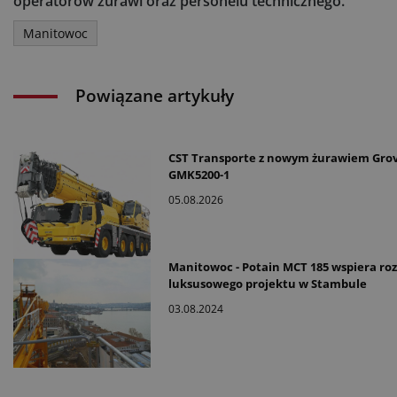
operatorów żurawi oraz personelu technicznego.
Manitowoc
Powiązane artykuły
CST Transporte z nowym żurawiem Gro
GMK5200-1
05.08.2026
Manitowoc - Potain MCT 185 wspiera ro
luksusowego projektu w Stambule
03.08.2024