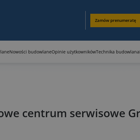
Zamów prenumeratę
lane
Nowości budowlane
Opinie użytkowników
Technika budowlana
owe centrum serwisowe G