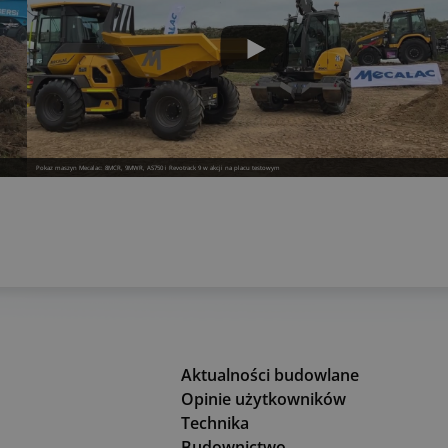
Pokaz maszyn Mecalac: 8MCR, 9MWR, AS750 i Revotrack 9 w akcji na placu testowym
Aktualności budowlane
Opinie użytkowników
Technika
Budownictwo