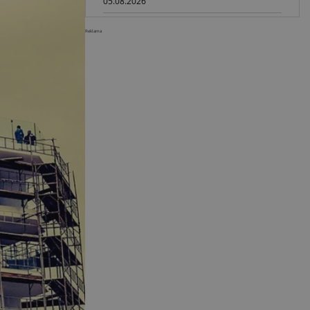
05.08.2026
Steelwrist XTR: tiltrotatory z
Reklama
hydrauliką SuperProp
04.08.2026
Paus na GaLaBau 2026: maszyny
do ciasnych przestrzeni
03.08.2026
Dynapac SD25 80C e: elektryczna
rozkładarka dróg
02.08.2026
Dynapac NEXUS: cyfrowa rewolucja
w robotach drogowych
01.08.2026
Jeden walec, trzy tryby
zagęszczania BOMAG BW 177 BVO-
5 PL
31.07.2026
SCHWING DynaRig ułatwia pracę
na ciasnych budowach