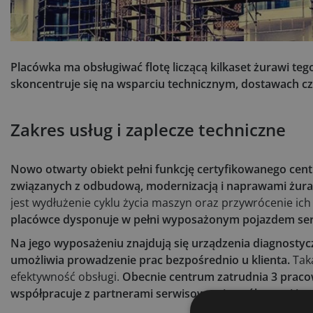
Placówka ma obsługiwać flotę liczącą kilkaset żurawi te
skoncentruje się na wsparciu technicznym, dostawach cz
Zakres usług i zaplecze techniczne
Nowo otwarty obiekt pełni funkcję certyfikowanego cen
związanych z odbudową, modernizacją i naprawami żura
jest wydłużenie cyklu życia maszyn oraz przywrócenie ich
placówce dysponuje w pełni wyposażonym pojazdem s
Na jego wyposażeniu znajdują się urządzenia diagnostycz
umożliwia prowadzenie prac bezpośrednio u klienta.
Taka
efektywność obsługi.
Obecnie centrum zatrudnia 3 praco
współpracuje z partnerami serwisowymi w północnej i po