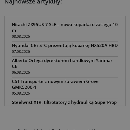
Najnowsze artykuły:
Hitachi ZX95US-7 SLF – nowa koparka o zasięgu 10
m
08.08.2026
Hyundai CE i STC prezentują koparkę HX520A HRD
07.08.2026
Alberto Ortega dyrektorem handlowym Yanmar
CE
06.08.2026
CST Transporte z nowym żurawiem Grove
GMK5200-1
05.08.2026
Steelwrist XTR: tiltrotatory z hydrauliką SuperProp
04.08.2026
Paus na GaLaBau 2026: maszyny do ciasnych
przestrzeni
03.08.2026