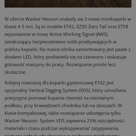
W ofercie Wacker Neuson znalazły się 3 nowe minikoparki w
klasie 4-5 ton. Są to modele ET42, EZ50 Zero Tail oraz ET58
wyposażone w nowy Active Working Signal (AWS),
zwiększający bezpieczeństwo osób przebywających w
pobliżu koparki. Na masce silnika zamontowany jest pasek z
diodami LED, który podświetla się na czerwono i wskazuje
gotowość maszyny do pracy. Rozwiązanie proste lecz
skuteczne.
Kolejną nowością dla koparki gąsienicowej ET42 jest
opcjonalny Vertical Digging System (VDS), który umożliwia
precyzyjne pionowe kopanie również na nierównym
podłożu, przy krawędziach chodnika lub na zboczach. W
klasie kompaktowej, takie rozwiązanie udostępnia tylko
Wacker Neuson. System VDS zapewnia 25% oszczędności
materiału i czasu podczas wykopywania/ zasypywania,
wymaga jednak wbudowania w podwozie mechanizmu