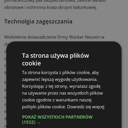
pomarańczowy pas bezpieczeństwa, zielone światło
obrotowe i ochronna krata skrzyni ładunkowej.
Technolgia zagęszczania
Wieloletnie doświadczenie firmy Wacker Neuson w
dziedzinie zagęszczania przysłużyło się do dalszej
optymalizacji sprawdzonego już walca okołkowanego RTx
Ta strona używa plików
do wykopów, w którym dla poprawy bezobsługowej pracy
cookie
na płycie dolnej wprowadzono szereg zmian
Ta strona korzysta z plików cookie, aby
konstrukcyjnych.
zapewnić lepszą wygodę użytkowania.
Nowa generacja prowadzonych ręcznie tandemowych
Korzystając z tej strony, wyrażasz zgodę
walców wibracyjnych RD7 o szerokości bębna 65 cm,
na używanie przez nas wszystkich plików
umożliwia optymalną pracę asfalcie oraz gruncie. Obsługa
cookie zgodnie z warunkami naszej
urządzenia jest możliwa za pomocą przerobionego pod
polityki plików cookie.
Dowiedz się więcej
względem konstrukcji i funkcji, a także prostego w obsłudze
POKAŻ WSZYSTKICH PARTNERÓW
dyszla prowadzącego. Walec RD7 to ergonomiczne
(1532) →
urządzenie, które charakteryzuje się najniższymi wibracjami