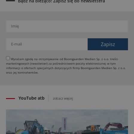
Bądź na bieżąco! Zapisz się do newslettera
Dynapac SD25 80C e: elektryczna rozkładarka
dróg
02.08.2026
Dynapac NEXUS: cyfrowa rewolucja w robotach
drogowych
01.08.2026
Jeden walec, trzy tryby zagęszczania BOMAG BW
177 BVO-5 PL
Wyrażam zgodę na otrzymywanie od Boomgaarden Medien Sp. z o.o. treści
marketingowych (newsletter) za pośrednictwem poczty elektronicznej w tym
31.07.2026
informacji o ofertach specjalnych dotyczących firmy Boomgaarden Medien Sp. z o.o.
SCHWING DynaRig ułatwia pracę na ciasnych
oraz jej kontrahentów.
budowach
30.07.2026
YouTube atb
zobacz więcej