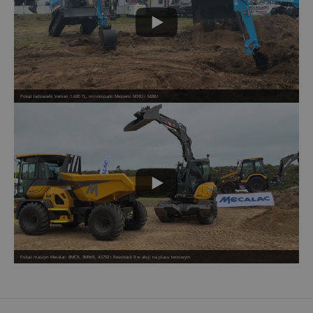
Pokaz ładowarki Venieri 1.63D TL, minikoparki Messersi M16U i M28U
Pokaz maszyn Mecalac: 8MCR, 9MWR, AS750 i Revotrack 9 w akcji na placu testowym