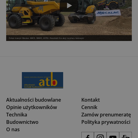
Pokaz maszyn Mecalac: 8MCR, 9MWR, AS750 i Revotrack 9 w akcji na placu testowym
Aktualności budowlane
Kontakt
Opinie użytkowników
Cennik
Technika
Zamów prenumeratę
Budownictwo
Polityka prywatności
O nas