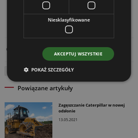
Manitou MLT 635
Niesklasyfikowane
Cały artykuł dostępny w:
ATB 5/2021
AKCEPTUJ WSZYSTKIE
POKAŻ SZCZEGÓŁY
Zamiatarki
Powiązane artykuły
Zagęszczanie Caterpillar w nowej
odsłonie
13.05.2021