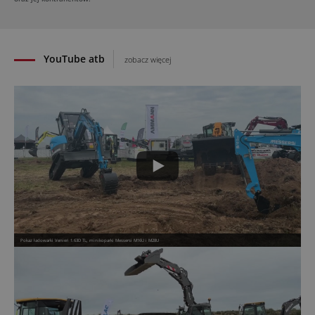
177 BVO-5 PL
31.07.2026
YouTube atb
zobacz więcej
Pokaz ładowarki Venieri 1.63D TL, minikoparki Messersi M16U i M28U