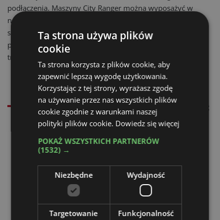
podłączenia. Maszyny City Ranger można wyposażyć w
następujący osprzęt: zamiatarkę podciśnieniową, automat
szorująco zbierający, pług, pług V, szczotkę do odśnieżania,
Ta strona używa plików
posypywarkę, kosiarkę bijakową lub talerzową, zbiornik na
cookie
trawę oraz szczotkę do chwastów ze zbiornikiem.
Ta strona korzysta z plików cookie, aby
zapewnić lepszą wygodę użytkowania.
Korzystając z tej strony, wyrażasz zgodę
na używanie przez nas wszystkich plików
Polecamy produkty z naszego sklepu:
cookie zgodnie z warunkami naszej
polityki plików cookie.
Dowiedz się więcej
POKAŻ WSZYSTKICH PARTNERÓW
(1532) →
Niezbędne
Wydajność
Targetowanie
Funkcjonalność