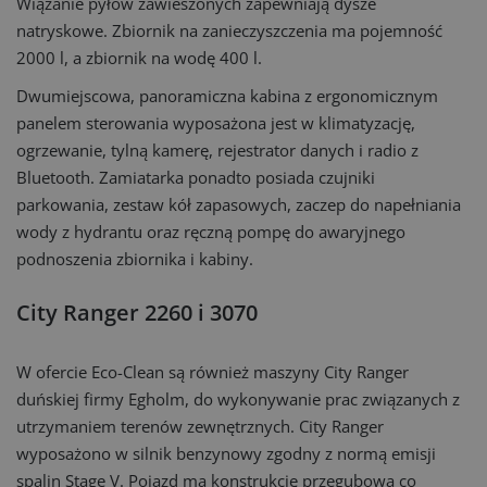
Wiązanie pyłów zawieszonych zapewniają dysze
natryskowe. Zbiornik na zanieczyszczenia ma pojemność
2000 l, a zbiornik na wodę 400 l.
Dwumiejscowa, panoramiczna kabina z ergonomicznym
panelem sterowania wyposażona jest w klimatyzację,
ogrzewanie, tylną kamerę, rejestrator danych i radio z
Bluetooth. Zamiatarka ponadto posiada czujniki
parkowania, zestaw kół zapasowych, zaczep do napełniania
wody z hydrantu oraz ręczną pompę do awaryjnego
podnoszenia zbiornika i kabiny.
City Ranger 2260 i 3070
W ofercie Eco-Clean są również maszyny City Ranger
duńskiej firmy Egholm, do wykonywanie prac związanych z
utrzymaniem terenów zewnętrznych. City Ranger
wyposażono w silnik benzynowy zgodny z normą emisji
spalin Stage V. Pojazd ma konstrukcję przegubową co