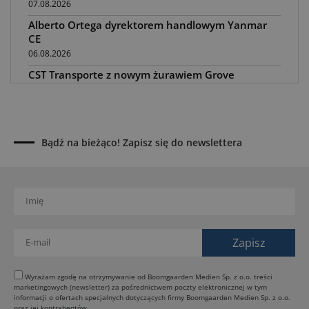
07.08.2026
Alberto Ortega dyrektorem handlowym Yanmar
CE
06.08.2026
CST Transporte z nowym żurawiem Grove
GMK5200-1
05.08.2026
Steelwrist XTR: tiltrotatory z hydrauliką SuperProp
04.08.2026
Bądź na bieżąco! Zapisz się do newslettera
Paus na GaLaBau 2026: maszyny do ciasnych
przestrzeni
03.08.2026
Dynapac SD25 80C e: elektryczna rozkładarka
dróg
02.08.2026
Dynapac NEXUS: cyfrowa rewolucja w robotach
drogowych
Wyrażam zgodę na otrzymywanie od Boomgaarden Medien Sp. z o.o. treści
marketingowych (newsletter) za pośrednictwem poczty elektronicznej w tym
01.08.2026
informacji o ofertach specjalnych dotyczących firmy Boomgaarden Medien Sp. z o.o.
Jeden walec, trzy tryby zagęszczania BOMAG BW
oraz jej kontrahentów.