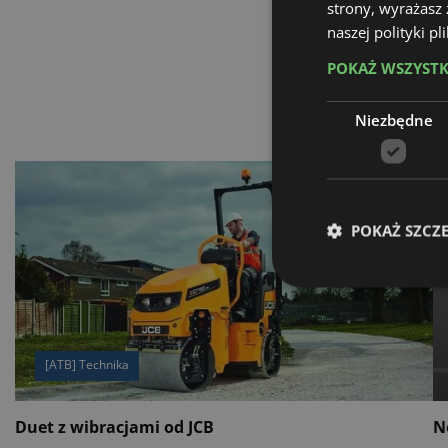
strony, wyrażasz
naszej polityki p
POKAŻ WSZYST
Niezbędne
POKAŻ SZCZ
[ATB] Technika
Duet z wibracjami od JCB
N