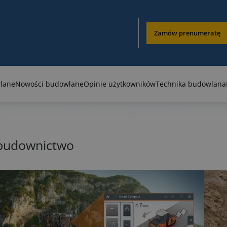
Zamów prenumeratę
lane
Nowości budowlane
Opinie użytkowników
Technika budowlana
tbudownictwo