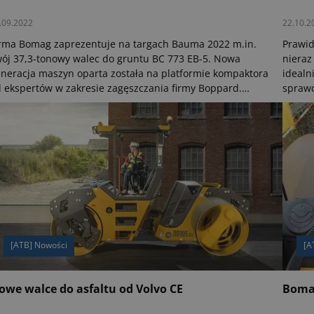
.09.2022
22.10.2
rma Bomag zaprezentuje na targach Bauma 2022 m.in.
Prawid
ój 37,3-tonowy walec do gruntu BC 773 EB-5. Nowa
nieraz
neracja maszyn oparta została na platformie kompaktora
idealn
 ekspertów w zakresie zagęszczania firmy Boppard.
sprawd
nadto, ze względu na fakt, iż obsługa zagęszczarek
pod fu
untu jest szczególnie wymagająca, Bomag zastosował
w budo
teligentne koncepcje sterowania, które gwarantują
dajną i precyzyjną pracę, minimalne zużycie oraz
ększe bezpieczeństwo na placu budowy.
[ATB] Nowości
[A
owe walce do asfaltu od Volvo CE
Boma