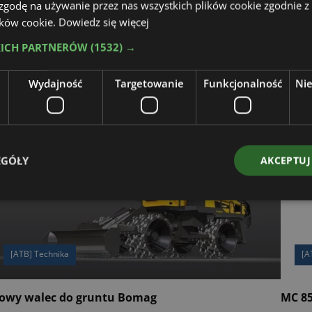
 zgodę na używanie przez nas wszystkich plików cookie zgodnie 
lików cookie.
Dowiedz się więcej
KICH PARTNERÓW
(1532) →
Wydajność
Targetowanie
Funkcjonalność
Ni
EGÓŁY
AKCEPTUJ
[ATB] Technika
[A
owy walec do gruntu Bomag
MC 85