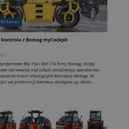
TB] Nowości
 kontrola z Bomag myCockpit
023
tandemowe BW 154 i BW 174 firmy Bomag, dzięki
owi sterowania myCockpit umożliwiają operatorowi
spośród trzech intuicyjnych koncepcji obsługi. W
ości od preferencji kierowcy dostępne są: ekran
wy, obrotowy przełącznik z przyciskami oraz
ny dżojstik.