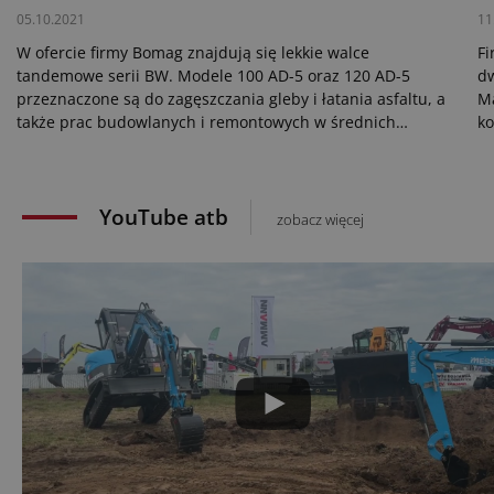
05.10.2021
11
W ofercie firmy Bomag znajdują się lekkie walce
Fi
tandemowe serii BW. Modele 100 AD-5 oraz 120 AD-5
d
przeznaczone są do zagęszczania gleby i łatania asfaltu, a
Ma
także prac budowlanych i remontowych w średnich
ko
i małych projektach. Przy masie własnej 2550 oraz 2750 kg,
oc
zapewniają odpowiednio szerokość roboczą 100 oraz 120
cm.
YouTube atb
zobacz więcej