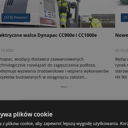
[ATB] Nowości
[A
lektryczne walce Dynapac CC900e i CC1000e
Nowe
.10.2022
05.10.2
ynapac, wiodący dostawca zaawansowanych
Będąc
chnologicznie rozwiązań do zagęszczania podłoża,
rynek
odejmuje wyzwania środowiskowe i wspiera wykonawców
sterow
ojektów budowlanych w osiągnięciu założeń
HX 90i
równoważonego rozwoju. W tym celu wprowadza do
zagęsz
Reklama
ojego asortymentu produktowego nowe, elektryczne
pracy 
lce CC900e i CC1000e, których terenowe testy
zostan
lidacyjne przeprowadzone w Szwecji, Norwegii, Holandii
Wielkiej Brytanii wykazały ogromny potencjał.
żywa plików cookie
a z plików cookie, aby zapewnić lepszą wygodę użytkowania. Korzy