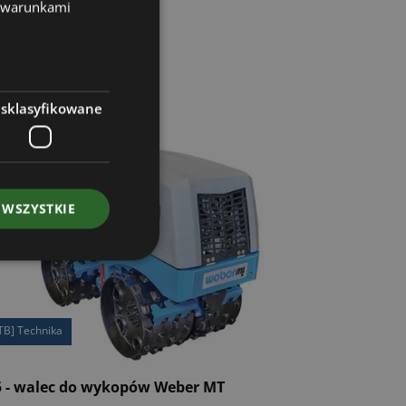
z warunkami
esklasyfikowane
 WSZYSTKIE
TB] Technika
 - walec do wykopów Weber MT