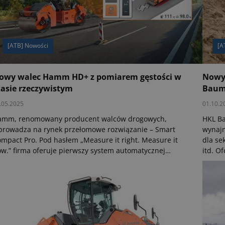
[ATB] Nowości
[A
owy walec Hamm HD+ z pomiarem gęstości w
Nowy 
zasie rzeczywistym
Baum
.05.2025
01.10.2
amm, renomowany producent walców drogowych,
HKL Ba
rowadza na rynek przełomowe rozwiązanie – Smart
wynajm
mpact Pro. Pod hasłem „Measure it right. Measure it
dla se
w.” firma oferuje pierwszy system automatycznej
itd. O
mpakcji zintegrowany z pomiarem gęstości asfaltu w
sprzed
asie rzeczywistym. Technologia ta, dostępna początkowo
znanyc
a walców tandemowych serii HD+ zgodnych z normą
Bomag 
isji spalin Stage V/Tier 4f, redefiniuje podejście do
równie
kości zagęszczania nawierzchni drogowych.
wspomn
30-leci