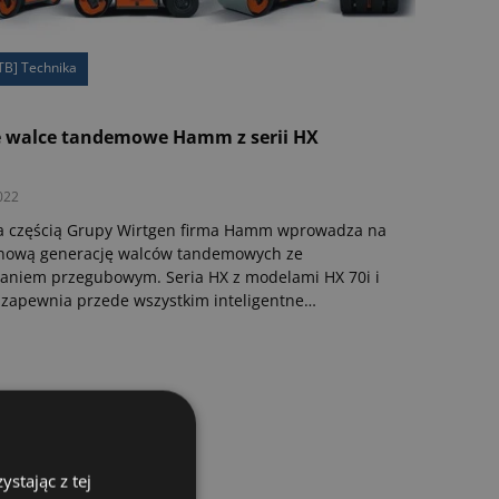
TB] Technika
 walce tandemowe Hamm z serii HX
022
a częścią Grupy Wirtgen firma Hamm wprowadza na
 nową generację walców tandemowych ze
aniem przegubowym. Seria HX z modelami HX 70i i
 zapewnia przede wszystkim inteligentne
czanie z cyfrowym wsparciem oraz większy komfort
operatora. Docelowo zastąpi wcześniejszą DV+ i
ie zaprezentowana na targach Bauma 2022.
stając z tej