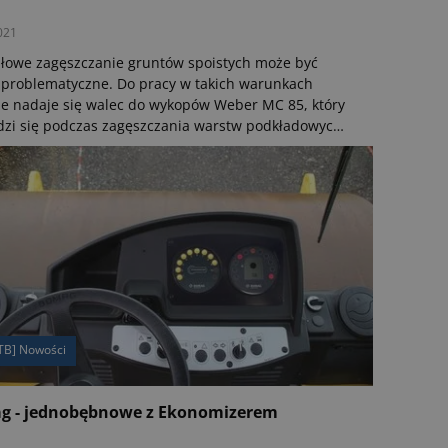
021
łowe zagęszczanie gruntów spoistych może być
 problematyczne. Do pracy w takich warunkach
ie nadaje się walec do wykopów Weber MC 85, który
zi się podczas zagęszczania warstw podkładowych
ndamenty, ścieżki lub parkingi, do zasypek, a także
wie rurociągów i kanalizacji.
TB] Nowości
g - jednobębnowe z Ekonomizerem