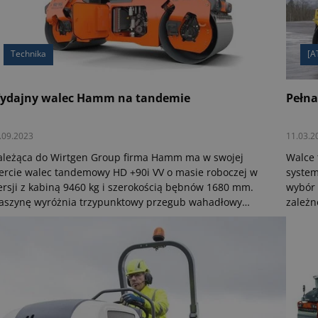
Technika
[A
ydajny walec Hamm na tandemie
Pełna
.09.2023
11.03.2
leżąca do Wirtgen Group firma Hamm ma w swojej
Walce 
ercie walec tandemowy HD +90i VV o masie roboczej w
system
rsji z kabiną 9460 kg i szerokością bębnów 1680 mm.
wybór 
aszynę wyróżnia trzypunktowy przegub wahadłowy
zależn
pewniający równomierny rozkład masy i doskonałą jazdę
dotyko
 wprost, jest też obsługa praktycznej funkcji Easy Drive
klasycz
az przesuwane, obrotowe stanowisko operatora.