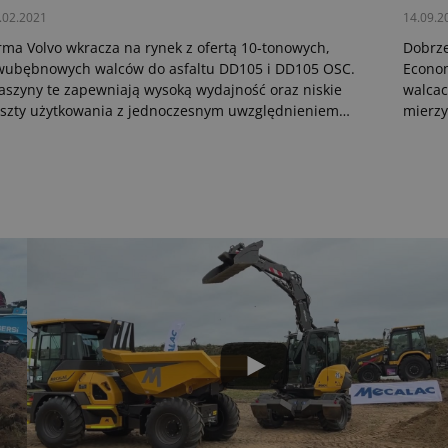
.02.2021
14.09.2
rma Volvo wkracza na rynek z ofertą 10-tonowych,
Dobrz
wubębnowych walców do asfaltu DD105 i DD105 OSC.
Econom
szyny te zapewniają wysoką wydajność oraz niskie
walcac
szty użytkowania z jednoczesnym uwzględnieniem
mierzy
hrony środowiska i komfortem pracy dla operatora.
sposób
zapewn
wykorz