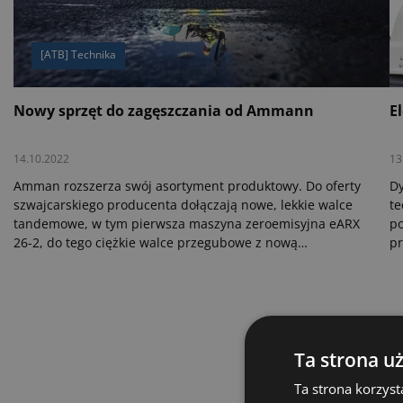
[ATB] Technika
Nowy sprzęt do zagęszczania od Ammann
E
14.10.2022
13
Amman rozszerza swój asortyment produktowy. Do oferty
D
szwajcarskiego producenta dołączają nowe, lekkie walce
te
tandemowe, w tym pierwsza maszyna zeroemisyjna eARX
p
26-2, do tego ciężkie walce przegubowe z nową
pr
symetryczną kabiną, a także jednobębnowe, kompaktowe
z
zagęszczarki gruntu o wysokiej wydajności pracy.
sw
wa
wa
i 
Ta strona u
Ta strona korzyst