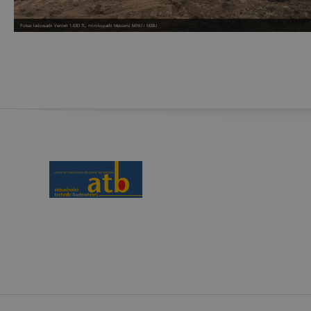
Pokaz ładowarki Venieri 1.63D TL, minikoparki Messersi M16U i M28U