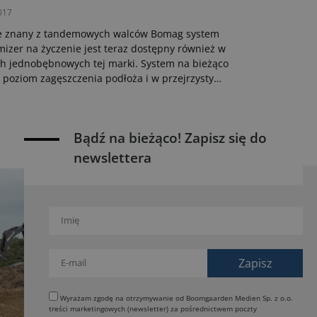
017
e znany z tandemowych walców Bomag system
izer na życzenie jest teraz dostępny również w
h jednobębnowych tej marki. System na bieżąco
 poziom zagęszczenia podłoża i w przejrzysty
 sygnalizuje potrzebę dalszego zagęszczania, co
ia prawidłowe wykonanie pracy i optymalizuje
ystanie walca.
Bądź na bieżąco! Zapisz się do
newslettera
Wyrażam zgodę na otrzymywanie od Boomgaarden Medien Sp. z o.o.
treści marketingowych (newsletter) za pośrednictwem poczty