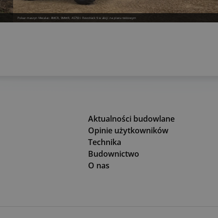
Pokaz maszyn Mecalac: 8MCR, 9MWR, AS750 i Revotrack 9 w akcji na placu testowym
Aktualności budowlane
Opinie użytkowników
Technika
Budownictwo
O nas