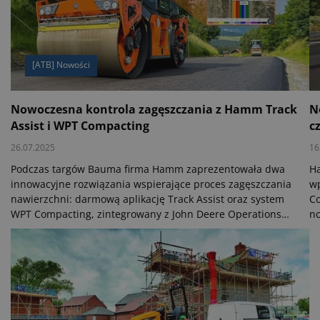
[ATB] Nowości
Nowoczesna kontrola zagęszczania z Hamm Track
N
Assist i WPT Compacting
c
26.07.2025
16
Podczas targów Bauma firma Hamm zaprezentowała dwa
H
innowacyjne rozwiązania wspierające proces zagęszczania
wp
nawierzchni: darmową aplikację Track Assist oraz system
Co
WPT Compacting, zintegrowany z John Deere Operations
no
Center™. Oba narzędzia mają na celu poprawę jakości
ko
zagęszczania oraz efektywności prac budowlanych –
cz
zarówno z perspektywy operatora walca, jak i kierownika
dl
budowy.
em
ja