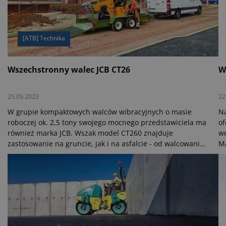
[ATB] Technika
Wszechstronny walec JCB CT26
W
25.09.2023
22
W grupie kompaktowych walców wibracyjnych o masie
Na
roboczej ok. 2,5 tony swojego mocnego przedstawiciela ma
of
również marka JCB. Wszak model CT260 znajduje
we
zastosowanie na gruncie, jak i na asfalcie - od walcowania
M
dolnej warstwy nośnej do walcowania końcowego. Dzięki
za
zwartej budowie maszyny manewrowanie nią po placu
na
budowy nie stwarza problemów. Przez to sprawdzi się
or
zwłaszcza w zakresie budowy i renowacji dróg, ale także
podczas kształtowania krajobrazu ogrodów i terenów
zielonych.