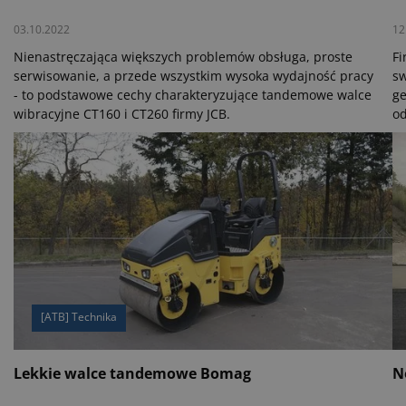
03.10.2022
12
Nienastręczająca większych problemów obsługa, proste
Fi
serwisowanie, a przede wszystkim wysoka wydajność pracy
sw
- to podstawowe cechy charakteryzujące tandemowe walce
ge
wibracyjne CT160 i CT260 firmy JCB.
od
Po
gr
in
wy
wi
[ATB] Technika
Lekkie walce tandemowe Bomag
N