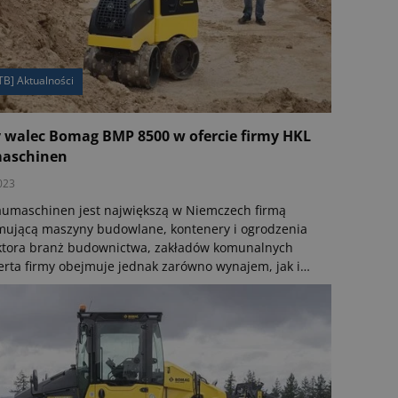
TB] Aktualności
walec Bomag BMP 8500 w ofercie firmy HKL
aschinen
023
umaschinen jest największą w Niemczech firmą
ującą maszyny budowlane, kontenery i ogrodzenia
ktora branż budownictwa, zakładów komunalnych
ferta firmy obejmuje jednak zarówno wynajem, jak i
aż nowych i używanych maszyn budowlanych tak
h producentów jak Kramer, Kubota, New Holland,
oraz Tracto-Technik. Oddziały HKL zlokalizowane są
ż w Austrii i Polsce i warto w tym miejscu
ieć, iż w naszym kraju firma obchodzi w tym roku
e swojej działalności.