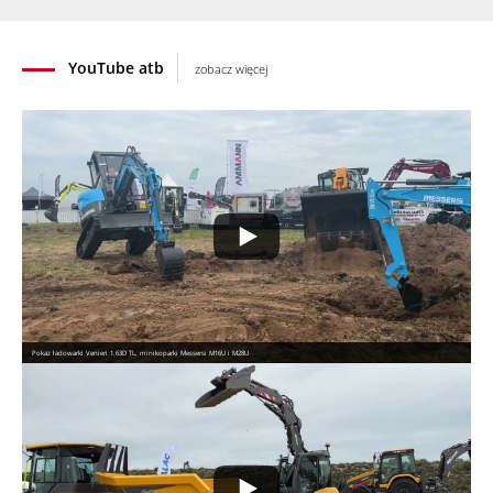
YouTube atb
zobacz więcej
Pokaz ładowarki Venieri 1.63D TL, minikoparki Messersi M16U i M28U