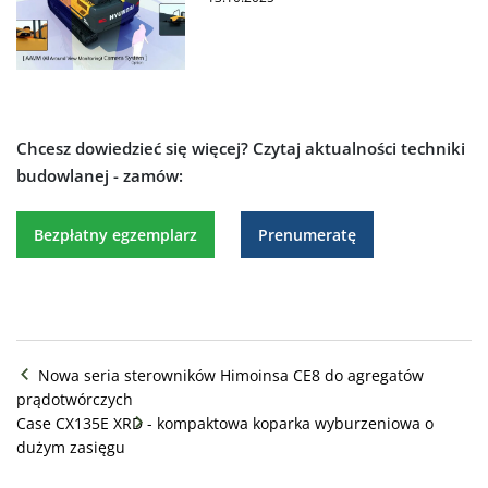
Chcesz dowiedzieć się więcej?
Czytaj aktualności techniki
budowlanej - zamów:
Bezpłatny egzemplarz
Prenumeratę
Niezbędne
Wydajność
Nowa seria sterowników Himoinsa CE8 do agregatów
prądotwórczych
Case CX135E XRD - kompaktowa koparka wyburzeniowa o
dużym zasięgu
Targetowanie
Funkcjonalność