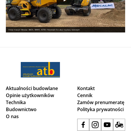
Pokaz maszyn Mecalac: 8MCR, 9MWR, AS750 i Revotrack 9 w akcji na placu testowym
Aktualności budowlane
Kontakt
Opinie użytkowników
Cennik
Technika
Zamów prenumeratę
Budownictwo
Polityka prywatności
O nas