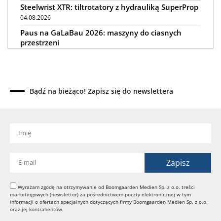
Steelwrist XTR: tiltrotatory z hydrauliką SuperProp
04.08.2026
Paus na GaLaBau 2026: maszyny do ciasnych
przestrzeni
03.08.2026
Dynapac SD25 80C e: elektryczna rozkładarka
dróg
02.08.2026
Bądź na bieżąco! Zapisz się do newslettera
Dynapac NEXUS: cyfrowa rewolucja w robotach
drogowych
01.08.2026
Jeden walec, trzy tryby zagęszczania BOMAG BW
177 BVO-5 PL
31.07.2026
SCHWING DynaRig ułatwia pracę na ciasnych
budowach
Wyrażam zgodę na otrzymywanie od Boomgaarden Medien Sp. z o.o. treści
marketingowych (newsletter) za pośrednictwem poczty elektronicznej w tym
30.07.2026
informacji o ofertach specjalnych dotyczących firmy Boomgaarden Medien Sp. z o.o.
Dynapac Z.ERA: elektryczne maszyny i mniej emisji
oraz jej kontrahentów.
29.07.2026