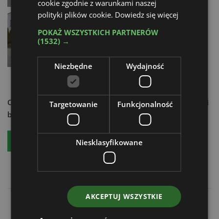
cookie zgodnie z warunkami naszej
Kompaktowy ciągnik w różnych
polityki plików cookie.
Dowiedz się więcej
wariantach
POKAŻ WSZYSTKICH PARTNERÓW
08.12.2025
(1532) →
Niezbędne
Wydajność
Chcesz dowiedzieć się więcej?
Czytaj aktualności techniki
Targetowanie
Funkcjonalność
budowlanej - zamów:
Bezpłatny egzemplarz
Prenumeratę
Niesklasyfikowane
AKCEPTUJ WSZYSTKIE
10-tysięczna ładowarka XPower w kopalni granitu
Wacker Neusonp pod znakiem innowacji