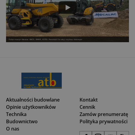
Pokaz maszyn Mecalac: 8MCR, 9MWR, AS750 i Revotrack 9 w akcji na placu testowym
Aktualności budowlane
Kontakt
Opinie użytkowników
Cennik
Technika
Zamów prenumeratę
Budownictwo
Polityka prywatności
O nas