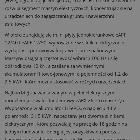
(HVO), ograniczając emisję CO₂ i hałas. Firma konsekwentnie
rozwija segment maszyn elektrycznych, koncentrując się na
urządzeniach do zagęszczania gruntu i nawierzchni
asfaltowych.
W ofercie znajdują się m.in. płyty jednokierunkowe eAPF
12/40 i eAPF 12/50, wyposażone w silniki elektryczne o
wydajności porównywalnej z wersjami spalinowymi.
Maszyny osiągają częstotliwość wibracji 100 Hz i siłę
odśrodkową 12 kN, a zasilane są wymiennymi
akumulatorami litowo-jonowymi o pojemności od 1,2 do
2,5 kWh, które można stosować w różnych urządzeniach.
Najbardziej zaawansowanym w pełni elektrycznym
modelem jest walec tandemowy eARX 26-2 o masie 2,6 t.
Wyposażony w akumulator LiFePO₄ o napięciu 48 V i
pojemności 31,5 kWh, napędzany jest dwoma silnikami
elektrycznymi, które pozwalają na pracę do 18 godzin na
jednym ładowaniu. Energia jest odzyskiwana podczas
hamowania i wyłączenia wibracji. Maszyna współpracuje z