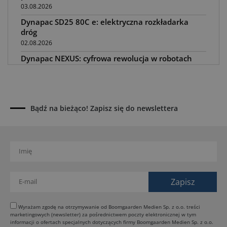
03.08.2026
Dynapac SD25 80C e: elektryczna rozkładarka
dróg
02.08.2026
Dynapac NEXUS: cyfrowa rewolucja w robotach
drogowych
01.08.2026
Jeden walec, trzy tryby zagęszczania BOMAG BW
177 BVO-5 PL
Bądź na bieżąco! Zapisz się do newslettera
31.07.2026
SCHWING DynaRig ułatwia pracę na ciasnych
budowach
30.07.2026
Dynapac Z.ERA: elektryczne maszyny i mniej emisji
29.07.2026
HIMOINSA na IRE Maastricht: mobilna energia dla
rentalu
Wyrażam zgodę na otrzymywanie od Boomgaarden Medien Sp. z o.o. treści
marketingowych (newsletter) za pośrednictwem poczty elektronicznej w tym
28.07.2026
informacji o ofertach specjalnych dotyczących firmy Boomgaarden Medien Sp. z o.o.