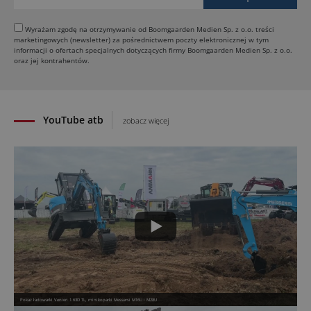
Jeden walec, trzy tryby zagęszczania BOMAG BW
177 BVO-5 PL
Wyrażam zgodę na otrzymywanie od Boomgaarden Medien Sp. z o.o. treści
marketingowych (newsletter) za pośrednictwem poczty elektronicznej w tym
31.07.2026
informacji o ofertach specjalnych dotyczących firmy Boomgaarden Medien Sp. z o.o.
SCHWING DynaRig ułatwia pracę na ciasnych
oraz jej kontrahentów.
budowach
30.07.2026
YouTube atb
zobacz więcej
Pokaz ładowarki Venieri 1.63D TL, minikoparki Messersi M16U i M28U