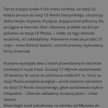
Tarcze drążące tunele II linii metra na Wolę, od stacji C6
Księcia Janusza do stacji C9 Rondo Daszyńskiego, utrzymują
dobre tempo drążenia. Krystyna, drążąca tunel północny dla
pociągów w kierunku Woli i Bemowa, przebiła się dziś po
południu na stację C8 Płocka. – Udało się tego dokonać
wcześniej, niż zakładaliśmy. Pierwotnie miała się przebić 31
maja – mówi Bartosz Sawicki, rzecznik prasowy wykonawcy,
firmy Gulermak.
Krystyna wydrążyła dwa z trzech przewidzianych odcinków
tunelowych na jej trasie. Ze stacji C7 Młynów wystartowała
30 kwietnia. W sumie do pokonania miała 631 m. Teraz na
stacji Płocka przejdzie przegląd – przed ostatnim odcinkiem
do stacji C9 Rondo Daszyńskiego, gdzie spodziewana była w
listopadzie. – Obecnie zakładamy wczesną jesień – mówi
Sawicki.
Równolegle tunel południowy na odcinku od Młynowa do