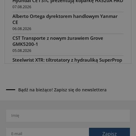
Hyundai CE i STC prezentują koparkę HX520A HRD
07.08.2026
Alberto Ortega dyrektorem handlowym Yanmar
CE
06.08.2026
CST Transporte z nowym żurawiem Grove
GMK5200-1
05.08.2026
Steelwrist XTR: tiltrotatory z hydrauliką SuperProp
04.08.2026
Paus na GaLaBau 2026: maszyny do ciasnych
przestrzeni
03.08.2026
Bądź na bieżąco! Zapisz się do newslettera
Dynapac SD25 80C e: elektryczna rozkładarka
dróg
02.08.2026
Dynapac NEXUS: cyfrowa rewolucja w robotach
drogowych
01.08.2026