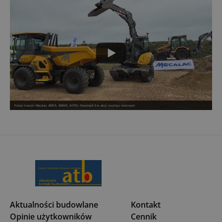
Pokaz maszyn Mecalac: 8MCR, 9MWR, AS750 i Revotrack 9 w akcji na placu testowym
Aktualności budowlane
Kontakt
Opinie użytkowników
Cennik