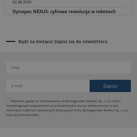
02.08.2026
Dynapac NEXUS: cyfrowa rewolucja w robotach
drogowych
01.08.2026
Jeden walec, trzy tryby zagęszczania BOMAG BW
177 BVO-5 PL
Bądź na bieżąco! Zapisz się do newslettera
31.07.2026
SCHWING DynaRig ułatwia pracę na ciasnych
budowach
30.07.2026
Dynapac Z.ERA: elektryczne maszyny i mniej emisji
29.07.2026
HIMOINSA na IRE Maastricht: mobilna energia dla
rentalu
Wyrażam zgodę na otrzymywanie od Boomgaarden Medien Sp. z o.o. treści
marketingowych (newsletter) za pośrednictwem poczty elektronicznej w tym
28.07.2026
informacji o ofertach specjalnych dotyczących firmy Boomgaarden Medien Sp. z o.o.
INSTATIQ P1: Putzmeister pokazuje drukarkę 3D
oraz jej kontrahentów.
do betonu
27.07.2026