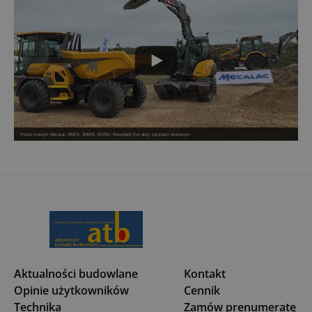
Pokaz maszyn Mecalac: 8MCR, 9MWR, AS750 i Revotrack 9 w akcji na placu testowym
Aktualności budowlane
Kontakt
Opinie użytkowników
Cennik
Technika
Zamów prenumeratę