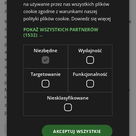
Prevention została natomiast wdrożona dla skutecznego
na używanie przez nas wszystkich plików
zarządzania ruchem obrotowym podczas kopania.
cookie zgodnie z warunkami naszej
polityki plików cookie.
Dowiedz się więcej
Interesująco przedstawia się również interaktywne narzędzie
szkoleniowe, które zawiera dodatkowe opcje coachingu
POKAŻ WSZYSTKICH PARTNERÓW
(1532) →
operatora oraz generuje raporty dotyczące zachowań
poszczególnych pracowników. Monitorowanych jest aż 21
Niezbędne
Wydajność
aspektów techniki pracy operatora. Standardowym
wyposażeniem ładowarki są system zarządzania
informacjami (VIMS) oraz Cat Product Link umożliwiający
Targetowanie
Funkcjonalność
zdalny dostęp do danych operacyjnych maszyny za
pośrednictwem łatwego w użyciu interfejsu VisionLink.
Model 995 obsługuje także rozwiązania Cat MineStar, w tym
Health, Guide i Terrain, co pozwala na pełne wykorzystanie
Niesklasyfikowane
zaawansowanych technologii w zarządzaniu i optymalizacji
pracy maszyny.
Caterpillar
AKCEPTUJ WSZYSTKIE