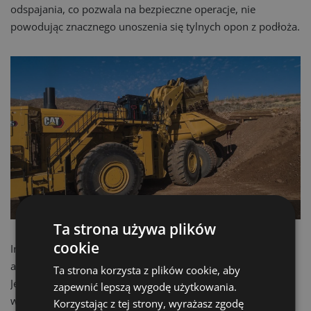
odspajania, co pozwala na bezpieczne operacje, nie
powodując znacznego unoszenia się tylnych opon z podłoża.
Bezpieczny dostęp do platformy kabiny z poręczami.
Ta strona używa plików
cookie
Innowacyjne, opcjonalne komponenty systemu Autodig
automatyzują trzy najtrudniejsze etapy cyklu kopania.
Ta strona korzysta z plików cookie, aby
Jednocześnie redukowane jest zużycie opon, co pozytywnie
zapewnić lepszą wygodę użytkowania.
wpływa na koszty eksploatacyjne. Funkcja Lift Stall
Korzystając z tej strony, wyrażasz zgodę