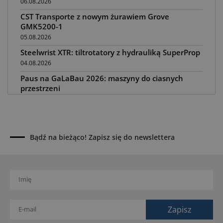
06.08.2026
CST Transporte z nowym żurawiem Grove
GMK5200-1
05.08.2026
Steelwrist XTR: tiltrotatory z hydrauliką SuperProp
04.08.2026
Paus na GaLaBau 2026: maszyny do ciasnych
przestrzeni
03.08.2026
Dynapac SD25 80C e: elektryczna rozkładarka
dróg
02.08.2026
Bądź na bieżąco! Zapisz się do newslettera
Dynapac NEXUS: cyfrowa rewolucja w robotach
drogowych
01.08.2026
Jeden walec, trzy tryby zagęszczania BOMAG BW
177 BVO-5 PL
31.07.2026
SCHWING DynaRig ułatwia pracę na ciasnych