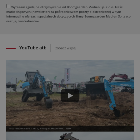
budowach
Wyrażam zgodę na otrzymywanie od Boomgaarden Medien Sp. z o.o. treści
marketingowych (newsletter) za pośrednictwem poczty elektronicznej w tym
30.07.2026
informacji o ofertach specjalnych dotyczących firmy Boomgaarden Medien Sp. z o.o.
Dynapac Z.ERA: elektryczne maszyny i mniej emisji
oraz jej kontrahentów.
29.07.2026
YouTube atb
zobacz więcej
Pokaz ładowarki Venieri 1.63D TL, minikoparki Messersi M16U i M28U