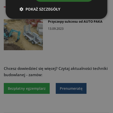
Powiązane artykuły
POKAŻ SZCZEGÓŁY
Przyczepy sukcesu od AUTO PAKA
13.09.2023
Chcesz dowiedzieć się więcej?
Czytaj aktualności techniki
budowlanej - zamów:
Bezpłatny egzemplarz
Prenumeratę