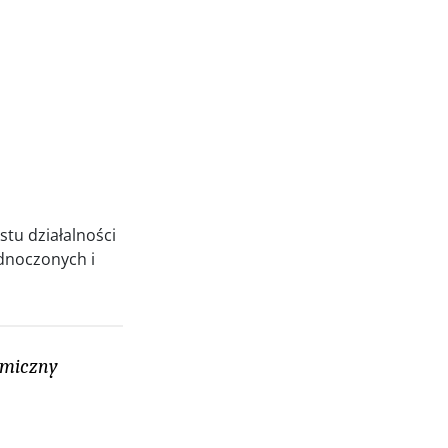
stu działalności
ednoczonych i
namiczny