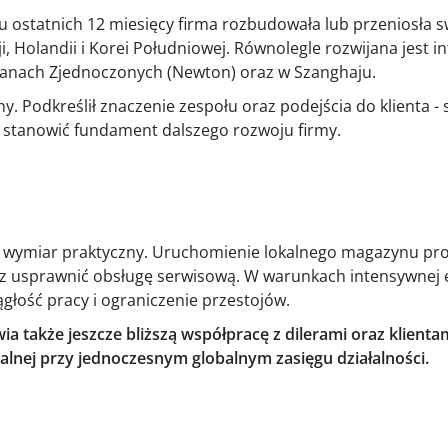
u ostatnich 12 miesięcy firma rozbudowała lub przeniosła sw
ji, Holandii i Korei Południowej. Równolegle rozwijana jest i
Stanach Zjednoczonych (Newton) oraz w Szanghaju.
y. Podkreślił znaczenie zespołu oraz podejścia do klienta - 
ją stanowić fundament dalszego rozwoju firmy.
wymiar praktyczny. Uruchomienie lokalnego magazynu pro
az usprawnić obsługę serwisową. W warunkach intensywnej e
łość pracy i ograniczenie przestojów.
wia także jeszcze bliższą współpracę z dilerami oraz klient
kalnej przy jednoczesnym globalnym zasięgu działalności.