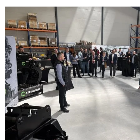
Ta strona u
Ta strona korzyst
strony, wyrażasz
naszej polityki p
POKAŻ WSZYST