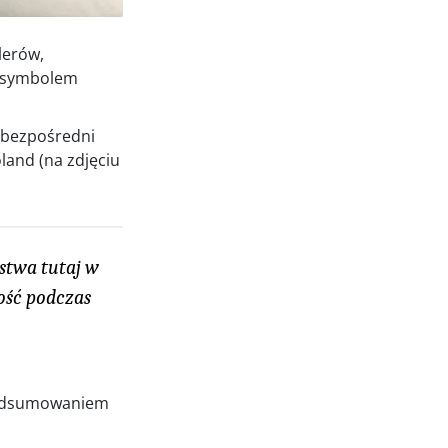
27.07.2026
lerów,
- symbolem
a bezpośredni
land (na zdjęciu
stwa tutaj w
ność podczas
 podsumowaniem