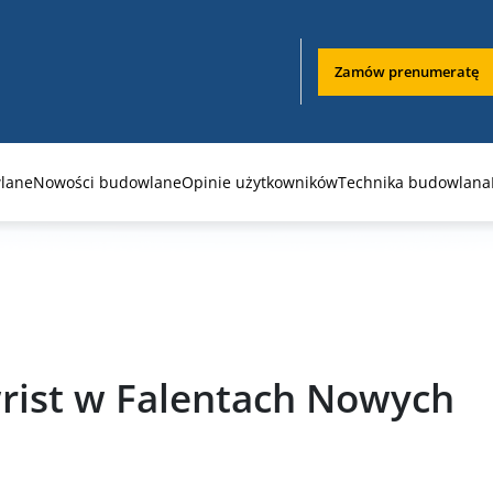
Zamów prenumeratę
lane
Nowości budowlane
Opinie użytkowników
Technika budowlana
rist w Falentach Nowych