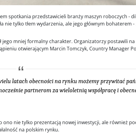
cem spotkania przedstawicieli branży maszyn roboczych - di
yła nie tylko tłem wydarzenia, ale jego głównym bohaterem 
ł jego mniej formalny charakter. Organizatorzy postawili n
stąpieniu otwierającym Marcin Tomczyk, Country Manager Po
wielu latach obecności na rynku możemy przywitać pań
jednocześnie partnerom za wieloletnią współpracę i obec
o ono nie tylko prezentacją nowej inwestycji, ale również
ałalność na polskim rynku.