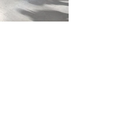
Wydajność
Targetowanie
Funkcjonalność
Ni
EGÓŁY
AKCEPTUJ