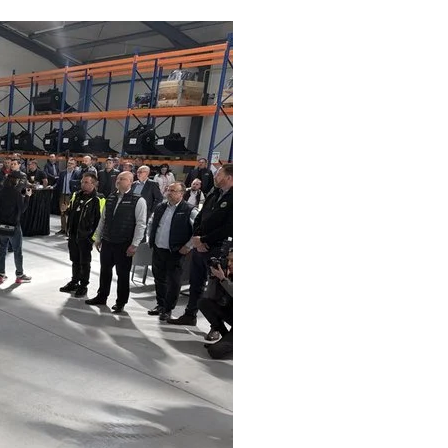
żywa plików cookie
a z plików cookie, aby zapewnić lepszą wygodę użytkowania. Korzy
 zgodę na używanie przez nas wszystkich plików cookie zgodnie 
lików cookie.
Dowiedz się więcej
KICH PARTNERÓW
(1532) →