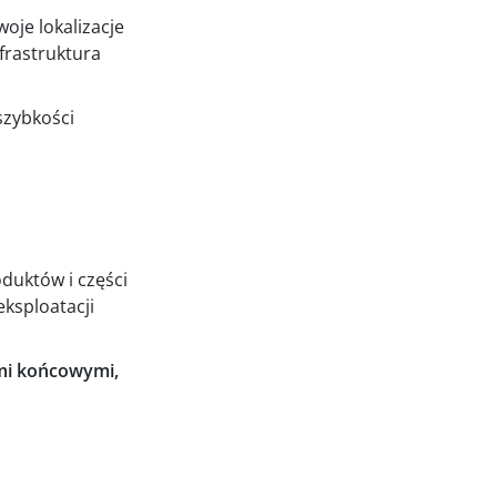
oje lokalizacje
nfrastruktura
szybkości
duktów i części
ksploatacji
ami końcowymi,