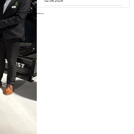
02.08.2026
Dynapac NEXUS: cyfrowa rewolucja
Reklama
w robotach drogowych
01.08.2026
Jeden walec, trzy tryby
zagęszczania BOMAG BW 177 BVO-
5 PL
31.07.2026
SCHWING DynaRig ułatwia pracę
na ciasnych budowach
30.07.2026
Dynapac Z.ERA: elektryczne
maszyny i mniej emisji
29.07.2026
HIMOINSA na IRE Maastricht:
mobilna energia dla rentalu
28.07.2026
INSTATIQ P1: Putzmeister pokazuje
drukarkę 3D do betonu