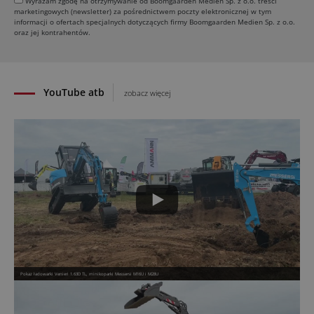
Wyrażam zgodę na otrzymywanie od Boomgaarden Medien Sp. z o.o. treści
marketingowych (newsletter) za pośrednictwem poczty elektronicznej w tym
31.07.2026
informacji o ofertach specjalnych dotyczących firmy Boomgaarden Medien Sp. z o.o.
SCHWING DynaRig ułatwia pracę na ciasnych
oraz jej kontrahentów.
budowach
30.07.2026
YouTube atb
zobacz więcej
Pokaz ładowarki Venieri 1.63D TL, minikoparki Messersi M16U i M28U