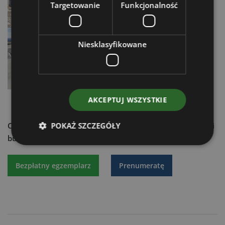
18.10.2025
Targetowanie
Funkcjonalność
Marini EvoDryer Plus - krok w stronę
recyklingu asfaltu
Niesklasyfikowane
15.10.2025
AKCEPTUJ WSZYSTKIE
POKAŻ SZCZEGÓŁY
Chcesz dowiedzieć się więcej?
Czytaj aktualności techniki
budowlanej - zamów:
Bezpłatny egzemplarz
Prenumeratę