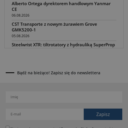
Alberto Ortega dyrektorem handlowym Yanmar
CE
06.08.2026
CST Transporte z nowym żurawiem Grove
GMK5200-1
05.08.2026
Steelwrist XTR: tiltrotatory z hydrauliką SuperProp
04.08.2026
Paus na GaLaBau 2026: maszyny do ciasnych
przestrzeni
03.08.2026
Bądź na bieżąco! Zapisz się do newslettera
Dynapac SD25 80C e: elektryczna rozkładarka
dróg
02.08.2026
Dynapac NEXUS: cyfrowa rewolucja w robotach
drogowych
01.08.2026
Jeden walec, trzy tryby zagęszczania BOMAG BW
177 BVO-5 PL