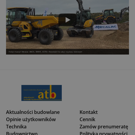
Pokaz maszyn Mecalac: 8MCR, 9MWR, AS750 i Revotrack 9 w akcji na placu testowym
Aktualności budowlane
Kontakt
Opinie użytkowników
Cennik
Technika
Zamów prenumeratę
Budownictwo
Polityka prywatności