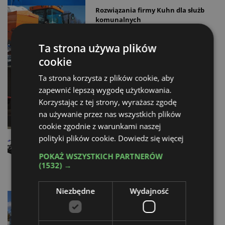
Rozwiązania firmy Kuhn dla służb
komunalnych
04.11.2025
Ta strona używa plików
cookie
Nowy oddział Sany Poland na
Ta strona korzysta z plików cookie, aby
Mazowszu
zapewnić lepszą wygodę użytkowania.
02.11.2025
Korzystając z tej strony, wyrażasz zgodę
na używanie przez nas wszystkich plików
cookie zgodnie z warunkami naszej
Kompania Leśna wyłącznym
polityki plików cookie.
Dowiedz się więcej
dystrybutorem Green-Tec w Polsce
POKAŻ WSZYSTKICH PARTNERÓW
24.10.2025
(1532) →
Niezbędne
Wydajność
Rozwiązania Volvo Trucks dla
zeroemisyjnego transportu w
budownictwie