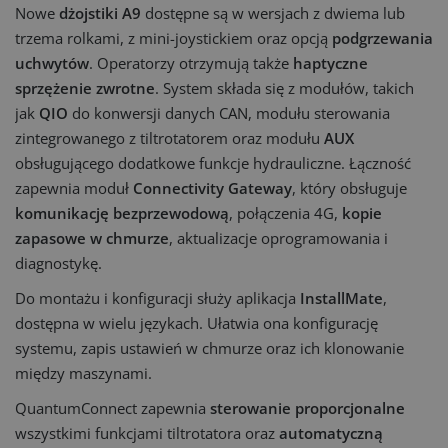
Nowe
dżojstiki A9
dostępne są w wersjach z dwiema lub
trzema rolkami, z mini-joystickiem oraz opcją
podgrzewania
uchwytów
. Operatorzy otrzymują także
haptyczne
sprzężenie zwrotne
. System składa się z modułów, takich
jak
QIO
do konwersji danych CAN, modułu sterowania
zintegrowanego z tiltrotatorem oraz modułu
AUX
obsługującego dodatkowe funkcje hydrauliczne. Łączność
zapewnia moduł
Connectivity Gateway
, który obsługuje
komunikację bezprzewodową
, połączenia 4G,
kopie
zapasowe w chmurze
, aktualizacje oprogramowania i
diagnostykę.
Do montażu i konfiguracji służy aplikacja
InstallMate
,
dostępna w wielu językach. Ułatwia ona konfigurację
systemu, zapis ustawień w chmurze oraz ich klonowanie
między maszynami.
QuantumConnect zapewnia
sterowanie proporcjonalne
wszystkimi funkcjami tiltrotatora oraz
automatyczną