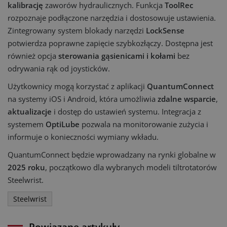
kalibrację
zaworów hydraulicznych. Funkcja
ToolRec
rozpoznaje podłączone narzędzia i dostosowuje ustawienia.
Zintegrowany system blokady narzędzi
LockSense
potwierdza poprawne zapięcie szybkozłączy. Dostępna jest
również opcja
sterowania gąsienicami i kołami
bez
odrywania rąk od joysticków.
Użytkownicy mogą korzystać z aplikacji
QuantumConnect
na systemy iOS i Android, która umożliwia
zdalne wsparcie
,
aktualizacje
i dostęp do ustawień systemu. Integracja z
systemem
OptiLube
pozwala na monitorowanie zużycia i
informuje o konieczności wymiany wkładu.
QuantumConnect będzie wprowadzany na rynki globalne w
2025 roku
, początkowo dla wybranych modeli tiltrotatorów
Steelwrist.
Steelwrist