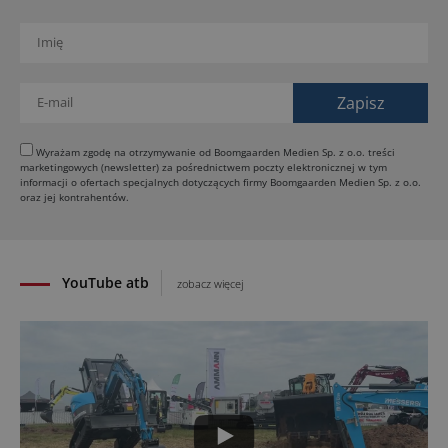
drogowych
01.08.2026
Jeden walec, trzy tryby zagęszczania BOMAG BW
177 BVO-5 PL
31.07.2026
SCHWING DynaRig ułatwia pracę na ciasnych
budowach
Wyrażam zgodę na otrzymywanie od Boomgaarden Medien Sp. z o.o. treści
marketingowych (newsletter) za pośrednictwem poczty elektronicznej w tym
30.07.2026
informacji o ofertach specjalnych dotyczących firmy Boomgaarden Medien Sp. z o.o.
Dynapac Z.ERA: elektryczne maszyny i mniej emisji
oraz jej kontrahentów.
29.07.2026
YouTube atb
zobacz więcej