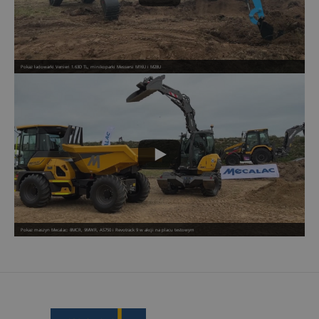
Pokaz ładowarki Venieri 1.63D TL, minikoparki Messersi M16U i M28U
Pokaz maszyn Mecalac: 8MCR, 9MWR, AS750 i Revotrack 9 w akcji na placu testowym