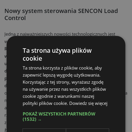
Nowy system sterowania SENCON Load
Control
Jedną z najważniejszych nowości technologicznych jest
wprowadzenie systemu SENCON Load Control (SLC).
Rozwiązanie zostało opracowane jako niezależny moduł
Ta strona używa plików
wspomagający operatora i wyposażone w osobny ekran
cookie
umieszczony w kabinie. System współpracuje z
Ta strona korzysta z plików cookie, aby
dotychczasowym układem sterowania SENCON,
zapewnić lepszą wygodę użytkowania.
prezentując na dużym wyświetlaczu wszystkie kluczowe
Korzystając z tej strony, wyrażasz zgodę
dane związane z procesem podnoszenia.
Operator
na używanie przez nas wszystkich plików
otrzymuje między innymi informacje dotyczące ogranicznika
cookie zgodnie z warunkami naszej
momentu obciążenia, konfiguracji wysięgnika oraz
polityki plików cookie.
Dowiedz się więcej
aktualnego nacisku na podłoże wyliczanego w czasie
POKAŻ WSZYSTKICH PARTNERÓW
rzeczywistym. Interfejs umożliwia także wygodne
(1532) →
zarządzanie trybami Extend Modes.
Producent podkreśla,
że obsługa została zaprojektowana zgodnie ze