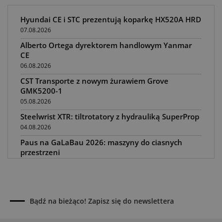
Hyundai CE i STC prezentują koparkę HX520A HRD
07.08.2026
Alberto Ortega dyrektorem handlowym Yanmar
CE
06.08.2026
CST Transporte z nowym żurawiem Grove
GMK5200-1
05.08.2026
Steelwrist XTR: tiltrotatory z hydrauliką SuperProp
04.08.2026
Paus na GaLaBau 2026: maszyny do ciasnych
przestrzeni
03.08.2026
Dynapac SD25 80C e: elektryczna rozkładarka
dróg
02.08.2026
Bądź na bieżąco! Zapisz się do newslettera
Dynapac NEXUS: cyfrowa rewolucja w robotach