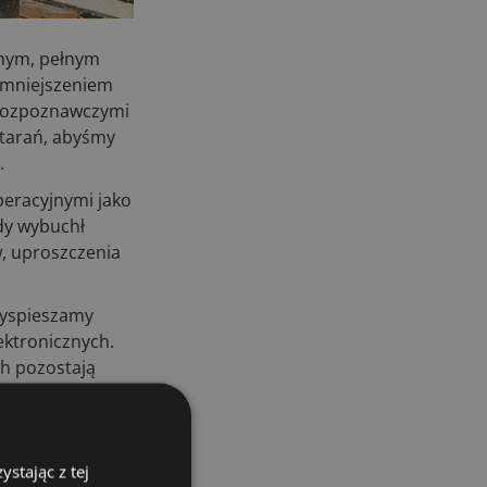
29.07.2026
dnym, pełnym
zmniejszeniem
 rozpoznawczymi
 starań, abyśmy
.
peracyjnymi jako
edy wybuchł
, uproszczenia
zyspieszamy
lektronicznych.
h pozostają
wamy się obecnie
0 r.
stając z tej