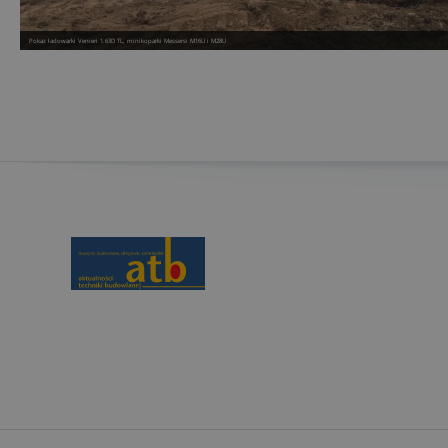
Pokaz ładowarki Venieri 1.63D TL, minikoparki Messersi M16U i M28U