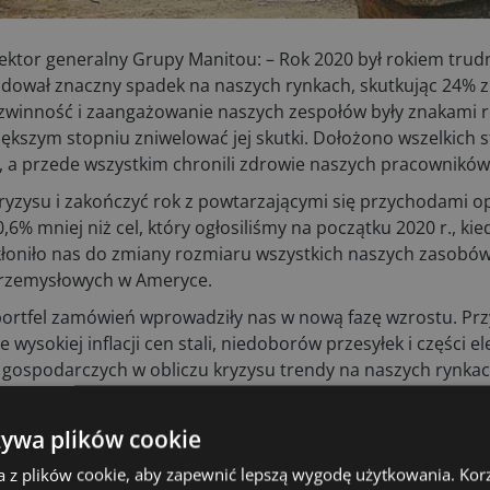
rektor generalny Grupy Manitou: – Rok 2020 był rokiem tru
odował znaczny spadek na naszych rynkach, skutkując 24% 
 zwinność i zaangażowanie naszych zespołów były znakami
jwiększym stopniu zniwelować jej skutki. Dołożono wszelkich
m, a przede wszystkim chronili zdrowie naszych pracowników
ryzysu i zakończyć rok z powtarzającymi się przychodami o
6% mniej niż cel, który ogłosiliśmy na początku 2020 r., ki
kłoniło nas do zmiany rozmiaru wszystkich naszych zasobów
 przemysłowych w Ameryce.
portfel zamówień wprowadziły nas w nową fazę wzrostu. Pr
wysokiej inflacji cen stali, niedoborów przesyłek i części e
gospodarczych w obliczu kryzysu trendy na naszych rynkac
warunkiem ustabilizowania się ogólnego otoczenia spodzie
 bieżącego zysku operacyjnego o 40% w porównaniu do 202
żywa plików cookie
a z plików cookie, aby zapewnić lepszą wygodę użytkowania. Korzy