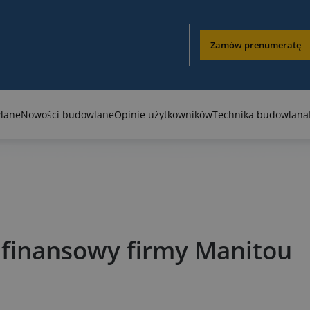
Zamów prenumeratę
lane
Nowości budowlane
Opinie użytkowników
Technika budowlana
k finansowy firmy Manitou