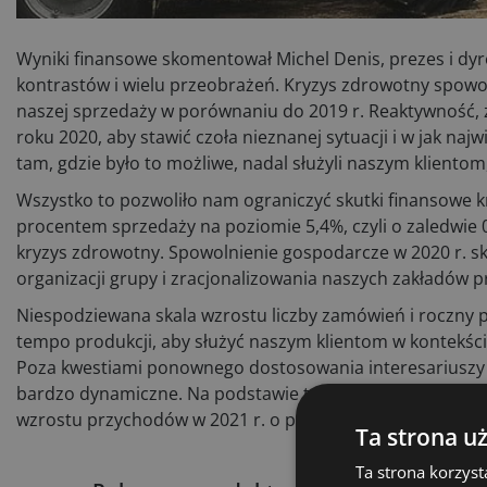
Wyniki finansowe skomentował Michel Denis, prezes i dy
kontrastów i wielu przeobrażeń. Kryzys zdrowotny spow
naszej sprzedaży w porównaniu do 2019 r. Reaktywność,
roku 2020, aby stawić czoła nieznanej sytuacji i w jak na
tam, gdzie było to możliwe, nadal służyli naszym kliento
Wszystko to pozwoliło nam ograniczyć skutki finansowe k
procentem sprzedaży na poziomie 5,4%, czyli o zaledwie 0,
kryzys zdrowotny. Spowolnienie gospodarcze w 2020 r. s
organizacji grupy i zracjonalizowania naszych zakładów
Niespodziewana skala wzrostu liczby zamówień i roczny 
tempo produkcji, aby służyć naszym klientom w kontekście 
Poza kwestiami ponownego dostosowania interesariuszy 
bardzo dynamiczne. Na podstawie tych czynników i pod 
wzrostu przychodów w 2021 r. o ponad 15% oraz wzrostu
Ta strona u
Ta strona korzyst