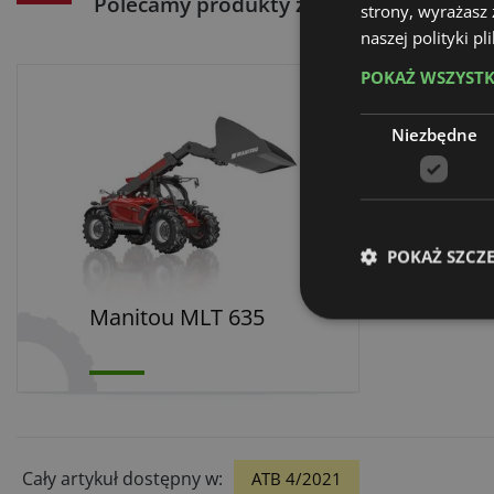
Polecamy produkty z naszego sklepu:
strony, wyrażasz
naszej polityki p
POKAŻ WSZYST
Niezbędne
POKAŻ SZCZ
Manitou MLT 635
Cały artykuł dostępny w:
ATB 4/2021