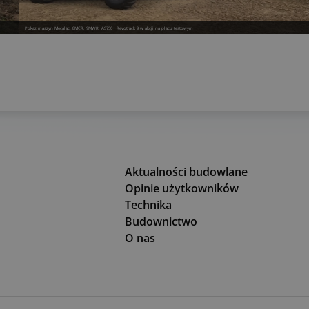
Pokaz maszyn Mecalac: 8MCR, 9MWR, AS750 i Revotrack 9 w akcji na placu testowym
Aktualności budowlane
Opinie użytkowników
Technika
Budownictwo
O nas