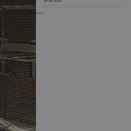
04.08.2026
Paus na GaLaBau 2026: maszyny
Reklama
do ciasnych przestrzeni
03.08.2026
Dynapac SD25 80C e: elektryczna
rozkładarka dróg
02.08.2026
Dynapac NEXUS: cyfrowa rewolucja
w robotach drogowych
01.08.2026
Jeden walec, trzy tryby
zagęszczania BOMAG BW 177 BVO-
5 PL
31.07.2026
SCHWING DynaRig ułatwia pracę
na ciasnych budowach
30.07.2026
Dynapac Z.ERA: elektryczne
maszyny i mniej emisji