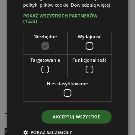
polityki plików cookie.
Dowiedz się więcej
POKAŻ WSZYSTKICH PARTNERÓW
(1532) →
Niezbędne
Wydajność
Targetowanie
Funkcjonalność
Metalowe modele maszyn
budowlanych
Niesklasyfikowane
Powiązane artykuły
AKCEPTUJ WSZYSTKIE
Wypożyczalnie coraz częściej
POKAŻ SZCZEGÓŁY