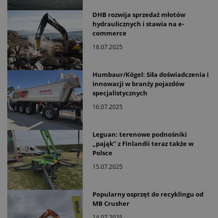
DHB rozwija sprzedaż młotów
hydraulicznych i stawia na e-
commerce
18.07.2025
Humbaur/Kögel: Siła doświadczenia i
innowacji w branży pojazdów
specjalistycznych
16.07.2025
Leguan: terenowe podnośniki
„pająk” z Finlandii teraz także w
Polsce
15.07.2025
Popularny osprzęt do recyklingu od
MB Crusher
14.07.2025