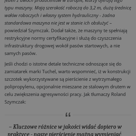
jeden z dwóch producentów w Europie, którzy oferują tego
typu maszyny. Mają szerokość roboczą do 3,2 m, dużą średnicę
wałów roboczych i własny system hydrauliczny - żadna
standardowa maszyna nie jest w stanie ich obsłużyć –
powiedział Szymczak. Dodał także, że maszyny te spełniają
restrykcyjne normy certyfikacyjne i służą do czyszczenia
infrastruktury drogowej wokół pasów startowych, a nie
samych pasów.
Jeśli chodzi o istotne detale techniczne odnoszące się do
zamiatarek marki Tuchel, warto wspomnieć, iż w konstrukcji
szczotek wykorzystywane są pierścienie z wytrzymałego
polipropylenu, opcjonalnie mieszane ze stalowym drutem w
celu zwiększenia agresywności pracy. Jak tłumaczy Roland
Szymczak:
– Kluczowe różnice w jakości widać dopiero w
praktyce - nasze pierścienie można wymieniać