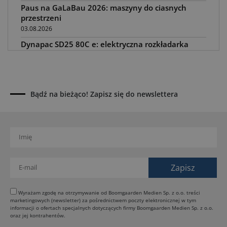
Paus na GaLaBau 2026: maszyny do ciasnych
przestrzeni
03.08.2026
Dynapac SD25 80C e: elektryczna rozkładarka
dróg
02.08.2026
Dynapac NEXUS: cyfrowa rewolucja w robotach
drogowych
Bądź na bieżąco! Zapisz się do newslettera
01.08.2026
Jeden walec, trzy tryby zagęszczania BOMAG BW
177 BVO-5 PL
31.07.2026
SCHWING DynaRig ułatwia pracę na ciasnych
budowach
30.07.2026
Dynapac Z.ERA: elektryczne maszyny i mniej emisji
Wyrażam zgodę na otrzymywanie od Boomgaarden Medien Sp. z o.o. treści
marketingowych (newsletter) za pośrednictwem poczty elektronicznej w tym
29.07.2026
informacji o ofertach specjalnych dotyczących firmy Boomgaarden Medien Sp. z o.o.
HIMOINSA na IRE Maastricht: mobilna energia dla
oraz jej kontrahentów.
rentalu