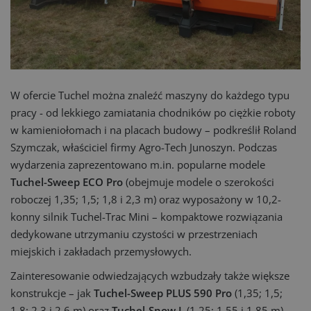
W ofercie Tuchel można znaleźć maszyny do każdego typu
pracy - od lekkiego zamiatania chodników po ciężkie roboty
w kamieniołomach i na placach budowy – podkreślił Roland
Szymczak, właściciel firmy Agro-Tech Junoszyn. Podczas
wydarzenia zaprezentowano m.in. popularne modele
Tuchel-Sweep ECO Pro
(obejmuje modele o szerokości
roboczej 1,35; 1,5; 1,8 i 2,3 m) oraz wyposażony w 10,2-
konny silnik Tuchel-Trac Mini – kompaktowe rozwiązania
dedykowane utrzymaniu czystości w przestrzeniach
miejskich i zakładach przemysłowych.
Zainteresowanie odwiedzających wzbudzały także większe
konstrukcje – jak
Tuchel-Sweep PLUS 590 Pro
(1,35; 1,5;
1,8; 2,3 i 2,6 m) oraz
Tuchel-Snow L
(1,25; 1,55 i 1,85 m),