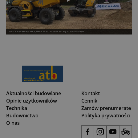
Pokaz maszyn Mecalac: 8MCR, 9MWR, AS750 i Revotrack 9 w akcji na placu testowym
Aktualności budowlane
Kontakt
Opinie użytkowników
Cennik
Technika
Zamów prenumeratę
Budownictwo
Polityka prywatności
O nas