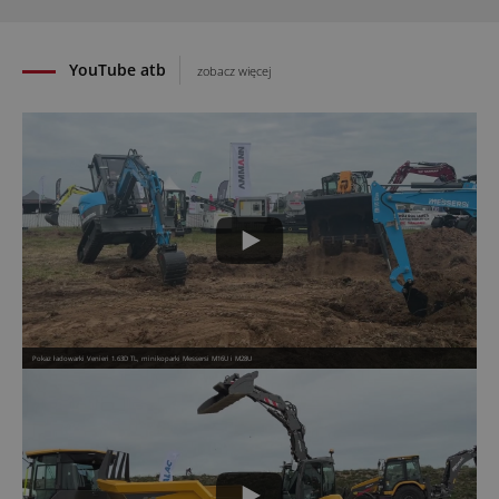
28.07.2026
YouTube atb
zobacz więcej
Pokaz ładowarki Venieri 1.63D TL, minikoparki Messersi M16U i M28U