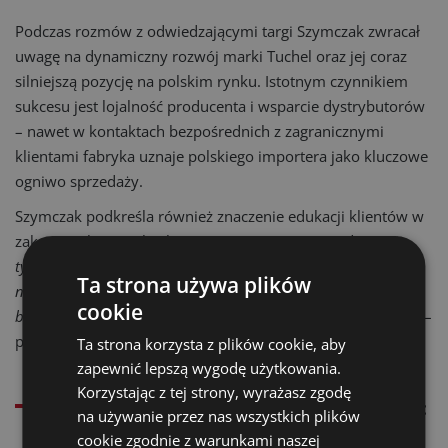
Podczas rozmów z odwiedzającymi targi Szymczak zwracał
uwagę na dynamiczny rozwój marki Tuchel oraz jej coraz
silniejszą pozycję na polskim rynku. Istotnym czynnikiem
sukcesu jest lojalność producenta i wsparcie dystrybutorów
– nawet w kontaktach bezpośrednich z zagranicznymi
klientami fabryka uznaje polskiego importera jako kluczowe
ogniwo sprzedaży.
Szymczak podkreśla również znaczenie edukacji klientów w
zakresie jakości i eksploatacji sprzętu.
– Zamiatarka to nie
tylko wirujący wałek. Klienci często szukają zamienników, ale
Ta strona używa plików
nie liczą realnych kosztów – nasze komponenty są droższe, ale
cookie
bardziej trwałe, więc w dłuższym okresie bardziej się opłacają
–
podsumowuje.
Ta strona korzysta z plików cookie, aby
zapewnić lepszą wygodę użytkowania.
Korzystając z tej strony, wyrażasz zgodę
Polecamy produkty z naszego sklepu:
na używanie przez nas wszystkich plików
cookie zgodnie z warunkami naszej