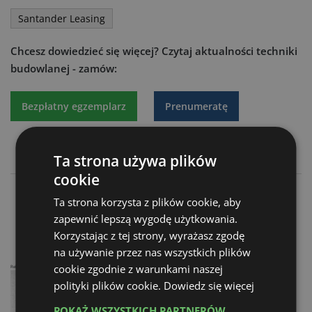
Santander Leasing
Chcesz dowiedzieć się więcej?
Czytaj aktualności techniki
budowlanej - zamów:
Bezpłatny egzemplarz
Prenumeratę
Ta strona używa plików
cookie
Niższe koszty eksploatacji
Ta strona korzysta z plików cookie, aby
Kompaktowa z plusem
zapewnić lepszą wygodę użytkowania.
Korzystając z tej strony, wyrażasz zgodę
na używanie przez nas wszystkich plików
cookie zgodnie z warunkami naszej
Reklama
polityki plików cookie.
Dowiedz się więcej
POKAŻ WSZYSTKICH PARTNERÓW