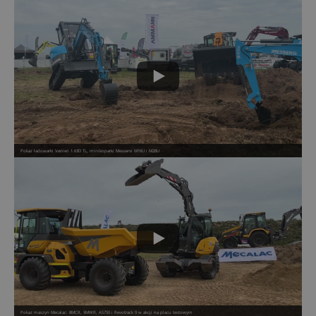
Pokaz ładowarki Venieri 1.63D TL, minikoparki Messersi M16U i M28U
Pokaz maszyn Mecalac: 8MCR, 9MWR, AS750 i Revotrack 9 w akcji na placu testowym