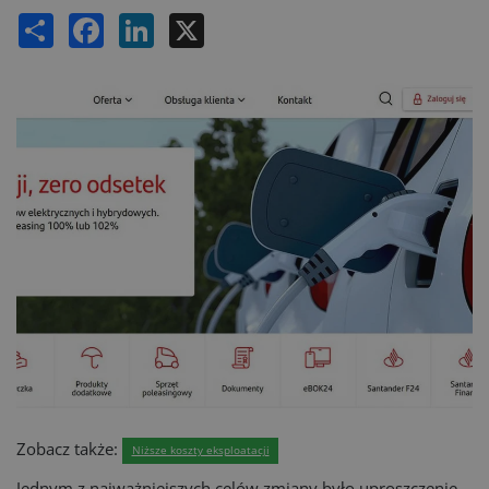
Share
Facebook
LinkedIn
X
Zobacz także:
Niższe koszty eksploatacji
Jednym z najważniejszych celów zmiany było uproszczenie