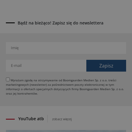
04.08.2026
Paus na GaLaBau 2026: maszyny do ciasnych
przestrzeni
03.08.2026
Bądź na bieżąco! Zapisz się do newslettera
Dynapac SD25 80C e: elektryczna rozkładarka
dróg
02.08.2026
Dynapac NEXUS: cyfrowa rewolucja w robotach
drogowych
01.08.2026
Jeden walec, trzy tryby zagęszczania BOMAG BW
177 BVO-5 PL
Wyrażam zgodę na otrzymywanie od Boomgaarden Medien Sp. z o.o. treści
marketingowych (newsletter) za pośrednictwem poczty elektronicznej w tym
31.07.2026
informacji o ofertach specjalnych dotyczących firmy Boomgaarden Medien Sp. z o.o.
SCHWING DynaRig ułatwia pracę na ciasnych
oraz jej kontrahentów.
budowach
30.07.2026
YouTube atb
zobacz więcej