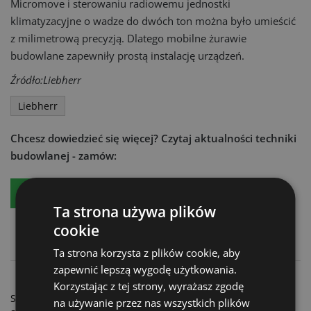
Micromove i sterowaniu radiowemu jednostki
klimatyzacyjne o wadze do dwóch ton można było umieścić
z milimetrową precyzją. Dlatego mobilne żurawie
budowlane zapewniły prostą instalację urządzeń.
Źródło:Liebherr
Liebherr
Chcesz dowiedzieć się więcej?
Czytaj aktualności techniki
budowlanej - zamów:
Bezpłatny egzemplarz
Prenumeratę
Ta strona używa plików
cookie
Ta strona korzysta z plików cookie, aby
zapewnić lepszą wygodę użytkowania.
JLG Industries - Ćwierć miliona podnośników
Korzystając z tej strony, wyrażasz zgodę
Sennebogen/F. W. Thomas - Koparka przeładunkowa
na używanie przez nas wszystkich plików