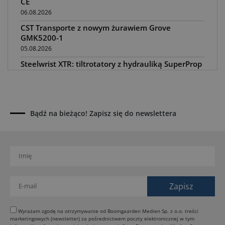
CE
06.08.2026
CST Transporte z nowym żurawiem Grove
GMK5200-1
05.08.2026
Steelwrist XTR: tiltrotatory z hydrauliką SuperProp
04.08.2026
Paus na GaLaBau 2026: maszyny do ciasnych
przestrzeni
03.08.2026
Bądź na bieżąco! Zapisz się do newslettera
Dynapac SD25 80C e: elektryczna rozkładarka
dróg
02.08.2026
Dynapac NEXUS: cyfrowa rewolucja w robotach
drogowych
01.08.2026
Jeden walec, trzy tryby zagęszczania BOMAG BW
177 BVO-5 PL
Wyrażam zgodę na otrzymywanie od Boomgaarden Medien Sp. z o.o. treści
marketingowych (newsletter) za pośrednictwem poczty elektronicznej w tym
31.07.2026