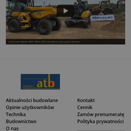
Pokaz maszyn Mecalac: 8MCR, 9MWR, AS750 i Revotrack 9 w akcji na placu testowym
Aktualności budowlane
Kontakt
Opinie użytkowników
Cennik
Technika
Zamów prenumeratę
Budownictwo
Polityka prywatności
O nas