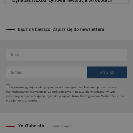
Dynapac NEXUS: cyfrowa rewolucja w robotach
drogowych
01.08.2026
Jeden walec, trzy tryby zagęszczania BOMAG BW
177 BVO-5 PL
Bądź na bieżąco! Zapisz się do newslettera
31.07.2026
SCHWING DynaRig ułatwia pracę na ciasnych
budowach
30.07.2026
Dynapac Z.ERA: elektryczne maszyny i mniej emisji
29.07.2026
HIMOINSA na IRE Maastricht: mobilna energia dla
rentalu
Wyrażam zgodę na otrzymywanie od Boomgaarden Medien Sp. z o.o. treści
marketingowych (newsletter) za pośrednictwem poczty elektronicznej w tym
28.07.2026
informacji o ofertach specjalnych dotyczących firmy Boomgaarden Medien Sp. z o.o.
INSTATIQ P1: Putzmeister pokazuje drukarkę 3D
oraz jej kontrahentów.
do betonu
27.07.2026
YouTube atb
zobacz więcej