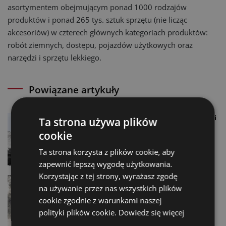
asortymentem obejmującym ponad 1000 rodzajów
produktów i ponad 265 tys. sztuk sprzętu (nie licząc
akcesoriów) w czterech głównych kategoriach produktów:
robót ziemnych, dostępu, pojazdów użytkowych oraz
narzędzi i sprzętu lekkiego.
Powiązane artykuły
Siódma generacja ładowarek Hitachi
Ta strona używa plików
07.02.2023
cookie
Ta strona korzysta z plików cookie, aby
zapewnić lepszą wygodę użytkowania.
Korzystając z tej strony, wyrażasz zgodę
Zima z posypywarką SaMASZ
na używanie przez nas wszystkich plików
IceStorm
cookie zgodnie z warunkami naszej
01.02.2023
polityki plików cookie.
Dowiedz się więcej