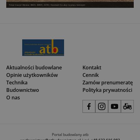
Pokaz maszyn Mecalac: 8MCR, 9MWR, AS750 i Revotrack 9 w akcji na placu testowym
Aktualności budowlane
Kontakt
Opinie użytkowników
Cennik
Technika
Zamów prenumeratę
Budownictwo
Polityka prywatności
O nas
Portal budowlany atb