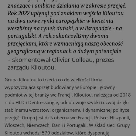
znaczące i ambitne działania w zakresie przejęć.
Rok 2022 upłynął pod znakiem wejścia Kiloutou
na dwa nowe rynki europejskie: w kwietniu
weszliśmy na rynek duński, a w listopadzie - na
portugalski. A rok zakończyliśmy dwoma
przejęciami, które wzmacniają naszą obecność
geograficzną w regionach o dużym potencjale
– skomentował Olivier Colleau, prezes
zarządu Kiloutou.
Grupa Kiloutou to trzecia co do wielkości firma
wypożyczająca sprzęt budowlany w Europie i główny
podmiot w tej branży we Francji. Kiloutou, należąca od 2018
r. do HLD i Dentressangle, odnotowuje szybki rozwój dzięki
stabilnemu wzrostowi organicznemu i dynamicznej polityce
przejęć. Grupa jest dziś obecna we Francji, Polsce, Hiszpanii,
Włoszech, Niemczech, Danii i Portugalii. W skład sieci Grupy
Kiloutou wchodzi 570 oddziałów, które dysponują