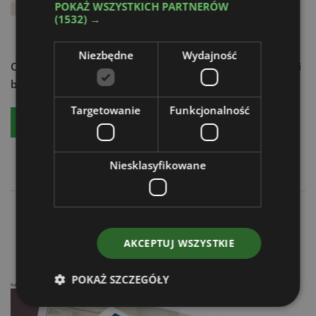
POKAŻ WSZYSTKICH PARTNERÓW
(1532) →
Niezbędne
Wydajność
Chcesz dowiedzieć się więcej?
Czytaj aktualności techniki
budowlanej - zamów:
Targetowanie
Funkcjonalność
Bezpłatny egzemplarz
Prenumeratę
Niesklasyfikowane
Targi Budma. Rozwiązania na medal
Zima z posypywarką SaMASZ IceStorm
AKCEPTUJ WSZYSTKIE
POKAŻ SZCZEGÓŁY
Reklama