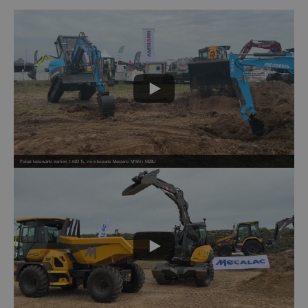
Pokaz ładowarki Venieri 1.63D TL, minikoparki Messersi M16U i M28U