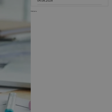
04.08.2026
Paus na GaLaBau 2026: maszyny
Reklama
do ciasnych przestrzeni
03.08.2026
Dynapac SD25 80C e: elektryczna
rozkładarka dróg
02.08.2026
Dynapac NEXUS: cyfrowa rewolucja
w robotach drogowych
01.08.2026
Jeden walec, trzy tryby
zagęszczania BOMAG BW 177 BVO-
5 PL
31.07.2026
SCHWING DynaRig ułatwia pracę
na ciasnych budowach
30.07.2026
Dynapac Z.ERA: elektryczne
maszyny i mniej emisji