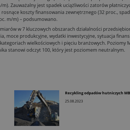
m). Zauważalny jest spadek uciążliwości zatorów płatniczy
na rosnące koszty finansowania zewnętrznego (32 proc., spad
proc. m/m) – podsumowano.
miarów w 7 kluczowych obszarach działalności przedsiębio
a, moce produkcyjne, wydatki inwestycyjne, sytuacja finan
 kategoriach wielkościowych i pięciu branżowych. Poziomy 
nika stanowi odczyt 100, który jest poziomem neutralnym.
Recykling odpadów hutniczych MB
25.08.2023