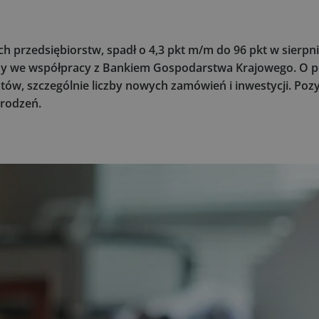
h przedsiębiorstw, spadł o 4,3 pkt m/m do 96 pkt w sierpniu
any we współpracy z Bankiem Gospodarstwa Krajowego. O 
w, szczególnie liczby nowych zamówień i inwestycji. Po
grodzeń.