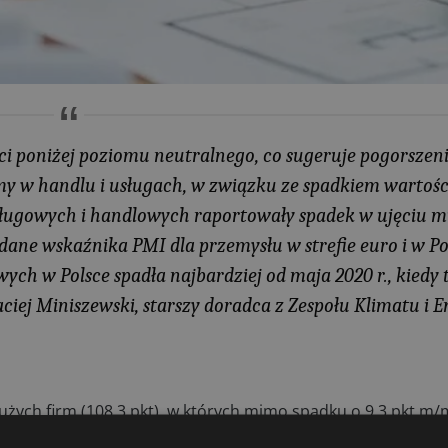
i poniżej poziomu neutralnego, co sugeruje pogorszen
y w handlu i usługach, w związku ze spadkiem wartości
usługowych i handlowych raportowały spadek w ujęciu m
dane wskaźnika PMI dla przemysłu w strefie euro i w Po
ch w Polsce spadła najbardziej od maja 2020 r., kiedy 
ciej Miniszewski, starszy doradca z Zespołu Klimatu i E
żych firm (108,3 pkt), w których mimo spadku o 9,3 pkt m
ach średnich (92,4 pkt, spadek o 9 pkt m/m), małych (92,8 