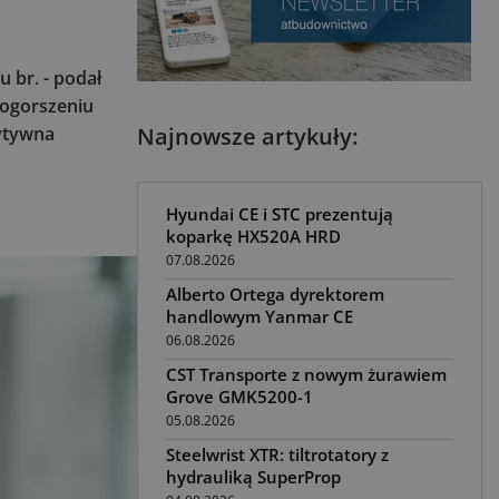
 br. - podał
pogorszeniu
zytywna
Najnowsze artykuły:
Hyundai CE i STC prezentują
koparkę HX520A HRD
07.08.2026
Alberto Ortega dyrektorem
handlowym Yanmar CE
06.08.2026
CST Transporte z nowym żurawiem
Grove GMK5200-1
05.08.2026
Steelwrist XTR: tiltrotatory z
hydrauliką SuperProp