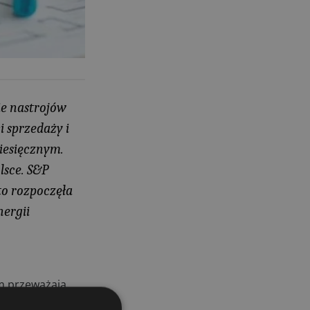
29.07.2026
ie nastrojów
 sprzedaży i
iesięcznym.
lsce. S&P
to rozpoczęła
nergii
/m przeważają
pkt, spadek o