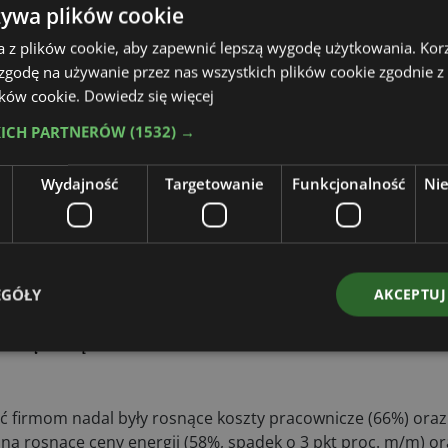
żywa plików cookie
a z plików cookie, aby zapewnić lepszą wygodę użytkowania. Korzy
 zgodę na używanie przez nas wszystkich plików cookie zgodnie 
lików cookie.
Dowiedz się więcej
KICH PARTNERÓW
(1532) →
dowlanych, których wzrost był wskazywany jako jedna z
Wydajność
Targetowanie
Funkcjonalność
Ni
popytu, związany z rosnącym zainteresowaniem progr
sła również wartość MIK dla firm produkcyjnych, jedn
rtości sprzedaży i liczby nowych zamówień w ujęciu mi
j w czerwcu br. były najniższe od twardego lockdownu p
EGÓŁY
AKCEPTUJ
ktem oszczędności i wzrostu inwestycji w energetyczną ni
rzemyśle – powiedział Minszewski.
ść firmom nadal były rosnące koszty pracownicze (66%) ora
 na rosnące ceny energii (58%, spadek o 3 pkt proc. m/m) or