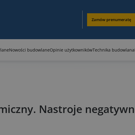
Zamów prenumeratę
lane
Nowości budowlane
Opinie użytkowników
Technika budowlana
omiczny. Nastroje negatyw