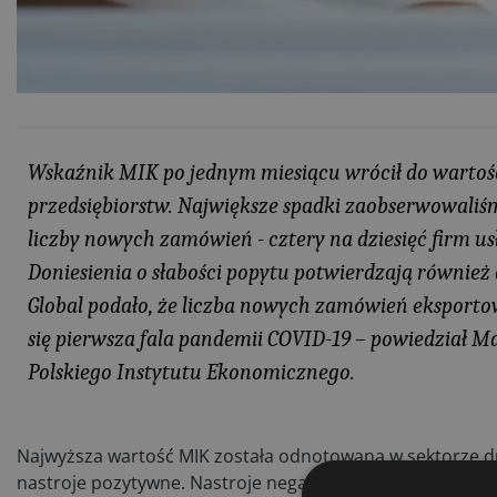
Wskaźnik MIK po jednym miesiącu wrócił do wartośc
przedsiębiorstw. Największe spadki zaobserwowaliśm
liczby nowych zamówień - cztery na dziesięć firm 
Doniesienia o słabości popytu potwierdzają również 
Global podało, że liczba nowych zamówień eksportowy
się pierwsza fala pandemii COVID-19 – powiedział Ma
Polskiego Instytutu Ekonomicznego.
Najwyższa wartość MIK została odnotowana w sektorze du
nastroje pozytywne. Nastroje negatywne przeważają w firm