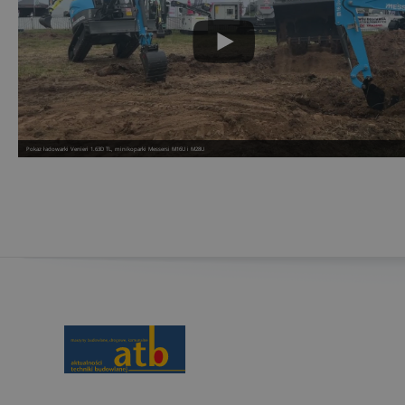
Pokaz ładowarki Venieri 1.63D TL, minikoparki Messersi M16U i M28U