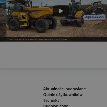
Pokaz maszyn Mecalac: 8MCR, 9MWR, AS750 i Revotrack 9 w akcji na placu testowym
Aktualności budowlane
Opinie użytkowników
Technika
Budownictwo