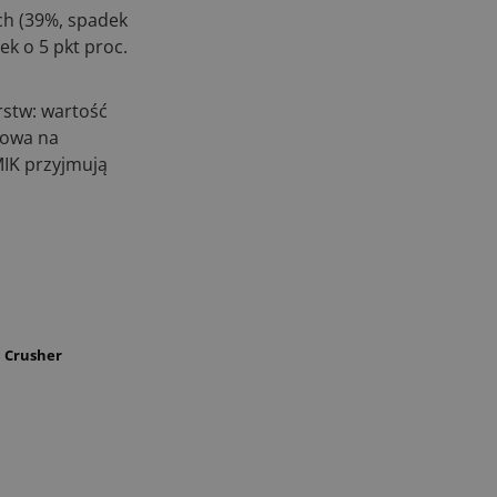
ch (39%, spadek
ek o 5 pkt proc.
rstw: wartość
sowa na
MIK przyjmują
 Crusher