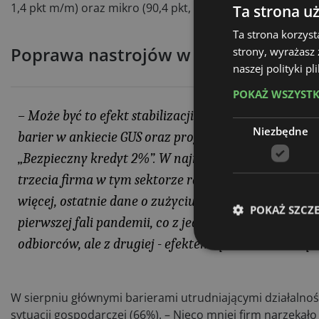
1,4 pkt m/m) oraz mikro (90,4 pkt, wzrost o 1,7 pkt m/m).
Ta strona u
Ta strona korzyst
Poprawa nastrojów w budownictwie
strony, wyrażasz
naszej polityki p
POKAŻ WSZYST
– Może być to efekt stabilizacji cen materiałów bu
Niezbędne
barier w ankiecie GUS oraz prognozowany wzrost 
„Bezpieczny kredyt 2%”. W najnowszym badaniu wzro
trzecia firma w tym sektorze raportowała spadki wa
więcej, ostatnie dane o zużyciu energii elektryczne
POKAŻ SZCZ
pierwszej fali pandemii, co z jednej strony jest efe
odbiorców, ale z drugiej - efektem spowolnienia w p
W sierpniu głównymi barierami utrudniającymi działalno
sytuacji gospodarczej (66%). – Nieco mniej firm narzekało