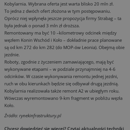
Kobylarnia. Wybrana oferta jest warta blisko 20 mln zł.
To jedna z dwóch ofert złożona w tym postępowaniu.
Oprócz niej wpłynęła jeszcze propozycja firmy Strabag – ta
była jednak o ponad 3 mln zł droższa.
Remontowany ma być 10 –kilometrowy odcinek między
węzłem Konin Wschód i Koło – dokładnie prace planowane
są od km 272 do km 282 (do MOP-ów Leonia). Obejmą obie
jezdnie.
Roboty, zgodnie z życzeniem zamawiającego, mają być
wykonywane etapami – w podziale przynajmniej na 4-6
odcinków. W czasie wykonywania remontu jednej jezdni,
ruch w obu kierunkach będzie się odbywał drugą jezdnią.
Kobylarnia realizowała także remont A2 w ubiegłym roku.
Wówczas wyremontowano 9-km fragment w pobliżu węzła
Koło.
Źródło: rynekinfrastruktury.pl
Chcesz dowiedzieć się więcej?
Czytaj aktualności techniki