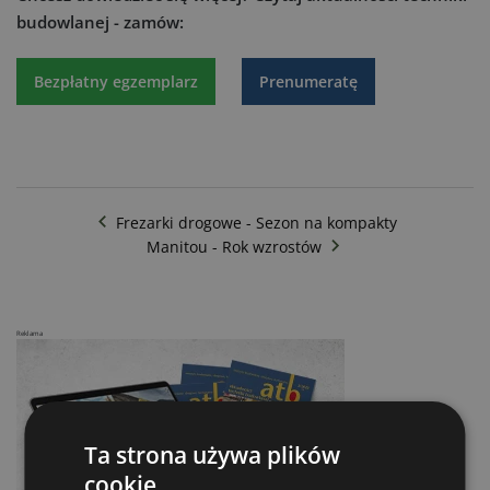
budowlanej - zamów:
Bezpłatny egzemplarz
Prenumeratę
Frezarki drogowe - Sezon na kompakty
Manitou - Rok wzrostów
Reklama
Ta strona używa plików
cookie