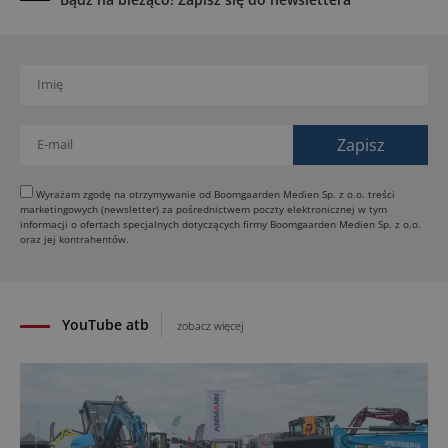
Paus na GaLaBau 2026: maszyny do ciasnych
przestrzeni
03.08.2026
Dynapac SD25 80C e: elektryczna rozkładarka
dróg
02.08.2026
Dynapac NEXUS: cyfrowa rewolucja w robotach
drogowych
Wyrażam zgodę na otrzymywanie od Boomgaarden Medien Sp. z o.o. treści
marketingowych (newsletter) za pośrednictwem poczty elektronicznej w tym
01.08.2026
informacji o ofertach specjalnych dotyczących firmy Boomgaarden Medien Sp. z o.o.
Jeden walec, trzy tryby zagęszczania BOMAG BW
oraz jej kontrahentów.
177 BVO-5 PL
31.07.2026
YouTube atb
zobacz więcej