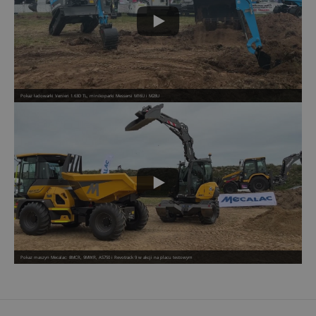
Pokaz ładowarki Venieri 1.63D TL, minikoparki Messersi M16U i M28U
Pokaz maszyn Mecalac: 8MCR, 9MWR, AS750 i Revotrack 9 w akcji na placu testowym