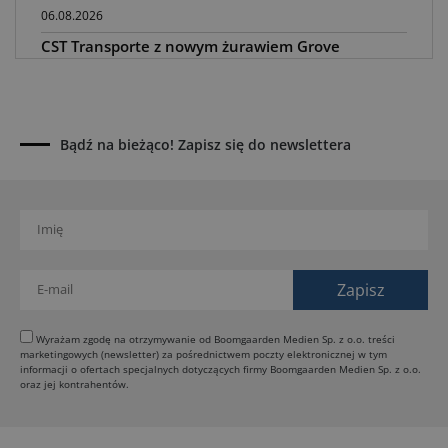
06.08.2026
CST Transporte z nowym żurawiem Grove
GMK5200-1
05.08.2026
Steelwrist XTR: tiltrotatory z hydrauliką SuperProp
04.08.2026
Bądź na bieżąco! Zapisz się do newslettera
Paus na GaLaBau 2026: maszyny do ciasnych
przestrzeni
03.08.2026
Dynapac SD25 80C e: elektryczna rozkładarka
dróg
02.08.2026
Dynapac NEXUS: cyfrowa rewolucja w robotach
drogowych
Wyrażam zgodę na otrzymywanie od Boomgaarden Medien Sp. z o.o. treści
marketingowych (newsletter) za pośrednictwem poczty elektronicznej w tym
01.08.2026
informacji o ofertach specjalnych dotyczących firmy Boomgaarden Medien Sp. z o.o.
Jeden walec, trzy tryby zagęszczania BOMAG BW
oraz jej kontrahentów.
177 BVO-5 PL
31.07.2026