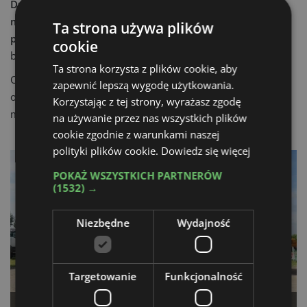
Dzięki nowemu wysięgnikowi i bębnowi o pojemności 9
m³, Magnum Metro był znakomitą propozycją w
Ta strona używa plików
przypadku niewielkich prac
. W kolejnych latach wysięgniki
cookie
były aktualizowane i modyfikowane.
Ta strona korzysta z plików cookie, aby
Ostatnia z tych modyfikacji zaowocowała najdłuższym
zapewnić lepszą wygodę użytkowania.
obecnie wysięgnikiem montowanym przez CIFA na pompie
Korzystając z tej strony, wyrażasz zgodę
mieszającej – o długości 32 m.
na używanie przez nas wszystkich plików
cookie zgodnie z warunkami naszej
polityki plików cookie.
Dowiedz się więcej
POKAŻ WSZYSTKICH PARTNERÓW
(1532) →
Niezbędne
Wydajność
Targetowanie
Funkcjonalność
Magnum MK25H