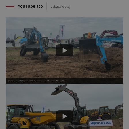
YouTube atb
zobacz więcej
Pokaz ładowarki Venieri 1.63D TL, minikoparki Messersi M16U i M28U