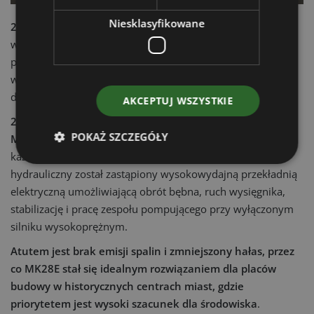
Niesklasyfikowane
2010
- Wraz z wprowadzeniem włókna węglowego w
wysięgnikach pomp montowanych na ciężarówkach,
pierwszy
Magnum Carbotech MK25H
, wyposażony został
w 25-metrowy wysięgnik z czterema sekcjami, z których
dwie wykonano z włókna węglowego.
AKCEPTUJ WSZYSTKIE
2019
- Rok pierwszej elektrycznej pompy mieszającej,
POKAŻ SZCZEGÓŁY
MK28E
z linii
Energya
, działającej w trybie elektrycznym w
każdych warunkach pracy. Konwencjonalny układ
hydrauliczny został zastąpiony wysokowydajną przekładnią
elektryczną umożliwiającą obrót bębna, ruch wysięgnika,
stabilizację i pracę zespołu pompującego przy wyłączonym
silniku wysokoprężnym.
Atutem jest brak emisji spalin i zmniejszony hałas, przez
co MK28E stał się idealnym rozwiązaniem dla placów
budowy w historycznych centrach miast, gdzie
priorytetem jest wysoki szacunek dla środowiska
.