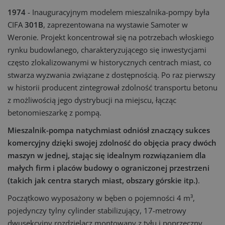
1974
- Inauguracyjnym modelem mieszalnika-pompy była
CIFA
301B
, zaprezentowana na wystawie Samoter w
Weronie. Projekt koncentrował się na potrzebach włoskiego
rynku budowlanego, charakteryzującego się inwestycjami
często zlokalizowanymi w historycznych centrach miast, co
stwarza wyzwania związane z dostępnością. Po raz pierwszy
w historii producent zintegrował zdolność transportu betonu
z możliwością jego dystrybucji na miejscu, łącząc
betonomieszarkę z pompą.
Mieszalnik-pompa natychmiast odniósł znaczący sukces
komercyjny dzięki swojej zdolność do objęcia pracy dwóch
maszyn w jednej, stając się idealnym rozwiązaniem dla
małych firm i placów budowy o ograniczonej przestrzeni
(takich jak centra starych miast, obszary górskie itp.)
.
Początkowo wyposażony w bęben o pojemności 4 m³,
pojedynczy tylny cylinder stabilizujący, 17-metrowy
dwusekcyjny rozdzielacz montowany z tyłu i poprzeczny