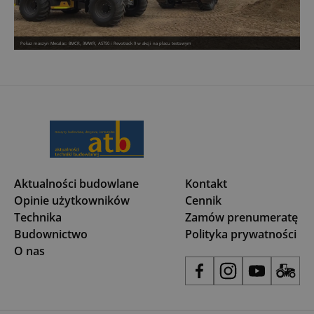
Pokaz maszyn Mecalac: 8MCR, 9MWR, AS750 i Revotrack 9 w akcji na placu testowym
Aktualności budowlane
Kontakt
Opinie użytkowników
Cennik
Technika
Zamów prenumeratę
Budownictwo
Polityka prywatności
O nas