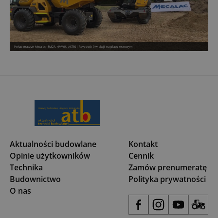
Pokaz maszyn Mecalac: 8MCR, 9MWR, AS750 i Revotrack 9 w akcji na placu testowym
Aktualności budowlane
Kontakt
Opinie użytkowników
Cennik
Technika
Zamów prenumeratę
Budownictwo
Polityka prywatności
O nas