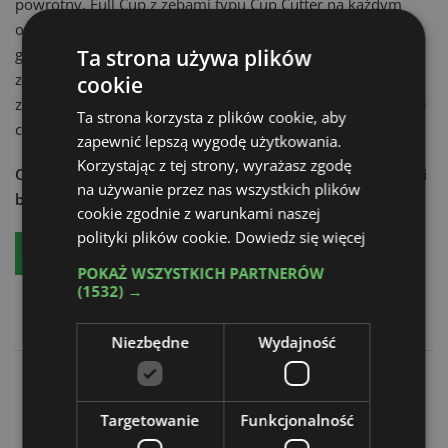
powrotny, Full Cup z zębami typu Cup Cutter na każdym
ogniwie, do kopania w umiarkowanych warunkach
Ta strona używa plików
glebowych, Partial Cup do kopania w glebie o wysokiej
zawartości wilgoci, Full Tiger do kopania w twardym i
cookie
zamarzniętym gruncie, Shark Combo oferujący jednoczesne
Ta strona korzysta z plików cookie, aby
cięcie gleby i czyszczenie wykopaliska.
zapewnić lepszą wygodę użytkowania.
Korzystając z tej strony, wyrażasz zgodę
Chcesz dowiedzieć się więcej?
Czytaj aktualności techniki
na używanie przez nas wszystkich plików
budowlanej - zamów:
cookie zgodnie z warunkami naszej
polityki plików cookie.
Dowiedz się więcej
Bezpłatny egzemplarz
Prenumeratę
POKAŻ WSZYSTKICH PARTNERÓW
(1532) →
Niezbędne
Wydajność
Czterdzieści trzy tony
Digga w dwóch wariantach
Targetowanie
Funkcjonalność