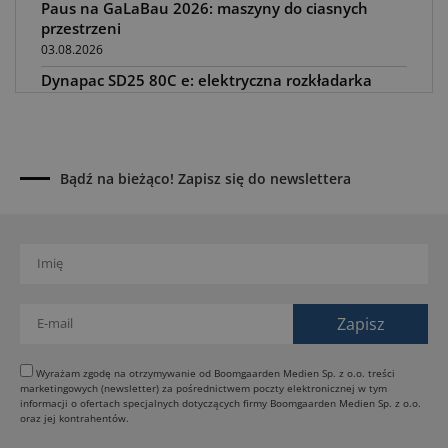
Paus na GaLaBau 2026: maszyny do ciasnych
przestrzeni
03.08.2026
Dynapac SD25 80C e: elektryczna rozkładarka
dróg
02.08.2026
Dynapac NEXUS: cyfrowa rewolucja w robotach
drogowych
Bądź na bieżąco! Zapisz się do newslettera
01.08.2026
Jeden walec, trzy tryby zagęszczania BOMAG BW
177 BVO-5 PL
31.07.2026
SCHWING DynaRig ułatwia pracę na ciasnych
budowach
30.07.2026
Dynapac Z.ERA: elektryczne maszyny i mniej emisji
Wyrażam zgodę na otrzymywanie od Boomgaarden Medien Sp. z o.o. treści
marketingowych (newsletter) za pośrednictwem poczty elektronicznej w tym
29.07.2026
informacji o ofertach specjalnych dotyczących firmy Boomgaarden Medien Sp. z o.o.
HIMOINSA na IRE Maastricht: mobilna energia dla
oraz jej kontrahentów.
rentalu