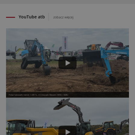
28.07.2026
YouTube atb
zobacz więcej
Pokaz ładowarki Venieri 1.63D TL, minikoparki Messersi M16U i M28U