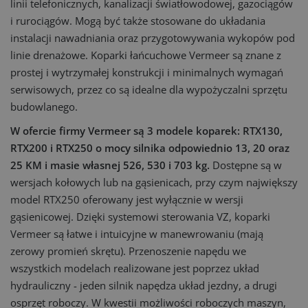
linii telefonicznych, kanalizacji światłowodowej, gazociągów
i rurociągów. Mogą być także stosowane do układania
instalacji nawadniania oraz przygotowywania wykopów pod
linie drenażowe. Koparki łańcuchowe Vermeer są znane z
prostej i wytrzymałej konstrukcji i minimalnych wymagań
serwisowych, przez co są idealne dla wypożyczalni sprzętu
budowlanego.
W ofercie firmy Vermeer są 3 modele koparek: RTX130,
RTX200 i RTX250 o mocy silnika odpowiednio 13, 20 oraz
25 KM i masie własnej 526, 530 i 703 kg.
Dostępne są w
wersjach kołowych lub na gąsienicach, przy czym największy
model RTX250 oferowany jest wyłącznie w wersji
gąsienicowej. Dzięki systemowi sterowania VZ, koparki
Vermeer są łatwe i intuicyjne w manewrowaniu (mają
zerowy promień skrętu). Przenoszenie napędu we
wszystkich modelach realizowane jest poprzez układ
hydrauliczny - jeden silnik napędza układ jezdny, a drugi
osprzęt roboczy. W kwestii możliwości roboczych maszyn,