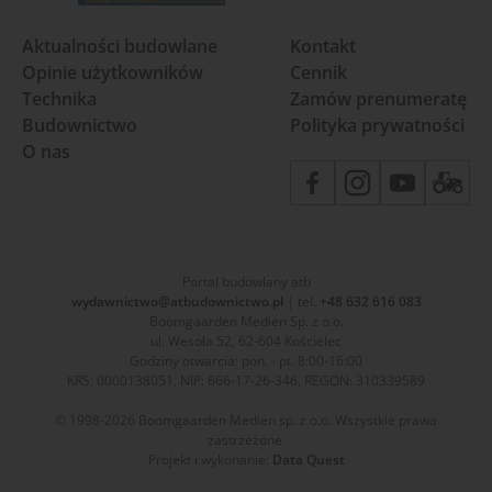
Aktualności budowlane
Kontakt
Opinie użytkowników
Cennik
Technika
Zamów prenumeratę
Budownictwo
Polityka prywatności
O nas
Portal budowlany atb
wydawnictwo@atbudownictwo.pl
| tel.
+48 632 616 083
Boomgaarden Medien Sp. z o.o.
ul. Wesoła 52, 62-604 Kościelec
Godziny otwarcia: pon. - pt. 8:00-16:00
KRS: 0000138051, NIP: 666-17-26-346, REGON: 310339589
© 1998-2026 Boomgaarden Medien sp. z o.o. Wszystkie prawa
zastrzeżone.
Projekt i wykonanie:
Data Quest