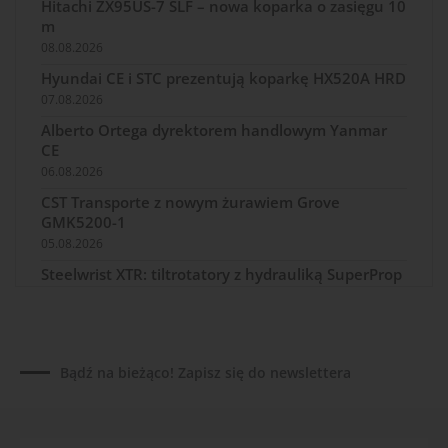
Hitachi ZX95US-7 SLF – nowa koparka o zasięgu 10
m
08.08.2026
Hyundai CE i STC prezentują koparkę HX520A HRD
07.08.2026
Alberto Ortega dyrektorem handlowym Yanmar
CE
06.08.2026
CST Transporte z nowym żurawiem Grove
GMK5200-1
05.08.2026
Steelwrist XTR: tiltrotatory z hydrauliką SuperProp
04.08.2026
Paus na GaLaBau 2026: maszyny do ciasnych
przestrzeni
03.08.2026
Bądź na bieżąco! Zapisz się do newslettera
Dynapac SD25 80C e: elektryczna rozkładarka
dróg
02.08.2026