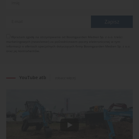
Dynapac NEXUS: cyfrowa rewolucja w robotach
drogowych
01.08.2026
Jeden walec, trzy tryby zagęszczania BOMAG BW
177 BVO-5 PL
Wyrażam zgodę na otrzymywanie od Boomgaarden Medien Sp. z o.o. treści
marketingowych (newsletter) za pośrednictwem poczty elektronicznej w tym
31.07.2026
informacji o ofertach specjalnych dotyczących firmy Boomgaarden Medien Sp. z o.o.
SCHWING DynaRig ułatwia pracę na ciasnych
oraz jej kontrahentów.
budowach
30.07.2026
YouTube atb
zobacz więcej