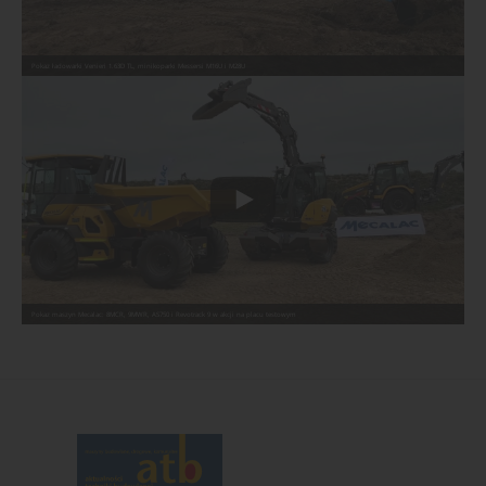
Pokaz ładowarki Venieri 1.63D TL, minikoparki Messersi M16U i M28U
Pokaz maszyn Mecalac: 8MCR, 9MWR, AS750 i Revotrack 9 w akcji na placu testowym