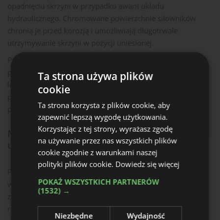
opadnięciu skrzyni w przypadku awarii układu
hydraulicznego. Chromowane powierzchnie siłowników
chronią je przed korozją i umożliwiają długotrwałe
utrzymywanie skrzyni w pozycji uniesionej.
Podnoszona pierwsza oś w wybranych konfiguracjach
pozwala ograniczyć zużycie opon podczas jazdy bez
Ta strona używa plików
ładunku. Uzupełnieniem konstrukcji są rozwiązania
cookie
poprawiające trwałość, takie jak chowany zderzak czy
Ta strona korzysta z plików cookie, aby
przewody hydrauliczne prowadzone wewnątrz ramy.
zapewnić lepszą wygodę użytkowania.
Korzystając z tej strony, wyrażasz zgodę
Możliwości dopasowania do potrzeb
na używanie przez nas wszystkich plików
użytkownika
cookie zgodnie z warunkami naszej
Bądź na bieżąco!
polityki plików cookie.
Dowiedz się więcej
Przyczepy Trans-KTP mogą być konfigurowane zgodnie z
Zapisz się do newslettera
POKAŻ WSZYSTKICH PARTNERÓW
wymaganiami użytkownika. Wśród dostępnych opcji
(1532) →
znajdują się nadstawki zwiększające objętość skrzyni oraz
różne systemy przykrywania ładunku, co pozwala
Niezbędne
Wydajność