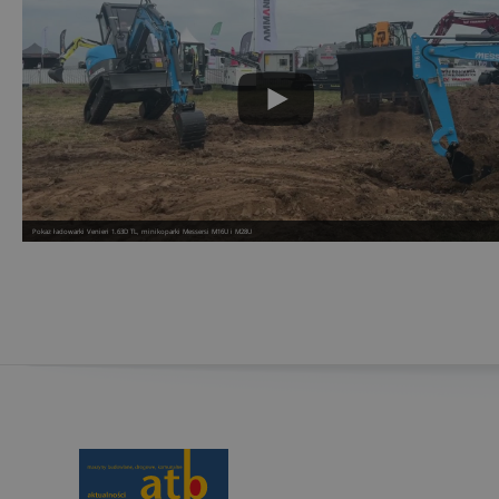
Pokaz ładowarki Venieri 1.63D TL, minikoparki Messersi M16U i M28U