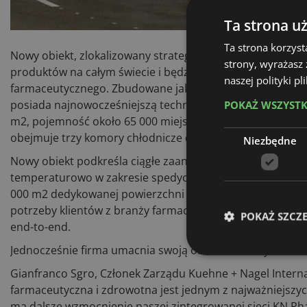
Ta strona u
Ta strona korzyst
Nowy obiekt, zlokalizowany strategicznie w bezpośrednim
strony, wyrażasz
produktów na całym świecie i będzie wykorzystywany do 
naszej polityki p
farmaceutycznego. Zbudowane jako przyjazne środowisku
posiada najnowocześniejszą technologię, aby zwiększyć 
POKAŻ WSZYST
m2, pojemność około 65 000 miejsc paletowych do odbior
obejmuje trzy komory chłodnicze do pracy w temperaturze 
Niezbędne
Nowy obiekt podkreśla ciągłe zaangażowanie firmy Kuehn
temperaturowo w zakresie spedycji i magazynowania na cał
000 m2 dedykowanej powierzchni magazynowej i zespoło
potrzeby klientów z branży farmaceutycznej i opieki zdr
POKAŻ SZCZ
end-to-end.
Jednocześnie firma umacnia swoją obecność na rynku sł
Gianfranco Sgro, Członek Zarządu Kuehne + Nagel Interna
farmaceutyczna i zdrowotna jest jednym z najważniejszyc
ma dalsze wzmocnienie naszej zintegrowanej sieci KN Ph