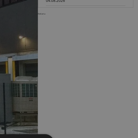
04.08.2026
Paus na GaLaBau 2026: maszyny
Reklama
do ciasnych przestrzeni
03.08.2026
Dynapac SD25 80C e: elektryczna
rozkładarka dróg
02.08.2026
Dynapac NEXUS: cyfrowa rewolucja
w robotach drogowych
01.08.2026
Jeden walec, trzy tryby
zagęszczania BOMAG BW 177 BVO-
5 PL
31.07.2026
SCHWING DynaRig ułatwia pracę
na ciasnych budowach
30.07.2026
Dynapac Z.ERA: elektryczne
maszyny i mniej emisji