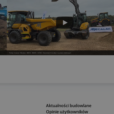
Pokaz maszyn Mecalac: 8MCR, 9MWR, AS750 i Revotrack 9 w akcji na placu testowym
Aktualności budowlane
Opinie użytkowników