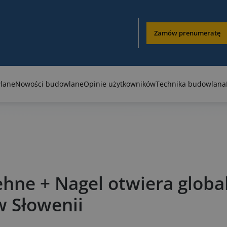
Zamów prenumeratę
lane
Nowości budowlane
Opinie użytkowników
Technika budowlana
hne + Nagel otwiera globa
w Słowenii