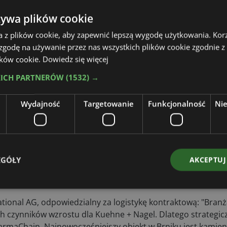
żywa plików cookie
a z plików cookie, aby zapewnić lepszą wygodę użytkowania. Korzy
 sąsiedztwie lotniska w Lublanie, będzie prowadzić dystry
 zgodę na używanie przez nas wszystkich plików cookie zgodnie 
przechowywania i dystrybucji materiałów produkcyjnych dl
lików cookie.
Dowiedz się więcej
 centrum dystrybucji spełnia najwyższe standardy bezpiec
obecne możliwości operacyjne. Obiekt zapewnia powierzchni
KICH PARTNERÓW
(1532) →
u, magazynowania i dystrybucji produktów wrażliwych na t
od 15 do 25 ° C i od 2 do 8 ° C.
Wydajność
Targetowanie
Funkcjonalność
Ni
e + Nagel w rozszerzanie usług multimodalnych i kontrolo
ym świecie. Dzięki globalnej sieci blisko 200 certyfikowany
wi specjalnie wyszkolonych operatorów, KN PharmaChain z
owotnej, aby uzyskać znormalizowaną, niezawodną i zgodną l
EGÓŁY
AKCEPTUJ
oweńskim.
tional AG, odpowiedzialny za logistykę kontraktową: "Bran
h czynników wzrostu dla Kuehne + Nagel. Dlatego strategic
armaChain. Najnowocześniejszy obiekt w Brniku jest kamie