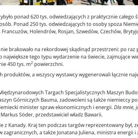
żywa plików cookie
ło ponad 620 tys. odwiedzających z praktycznie całego św
a z plików cookie, aby zapewnić lepszą wygodę użytkowania. Korzy
. osób. Ponad 250 tys. odwiedzających to osoby spoza Niemi
 zgodę na używanie przez nas wszystkich plików cookie zgodnie 
, Francuzów, Holendrów, Rosjan, Szwedów, Czechów, Brytyj
lików cookie.
Dowiedz się więcej
KICH PARTNERÓW
(1532) →
 nie brakowało na rekordowej skądinąd przestrzeni: po raz 
o największe tego typu wydarzenie na świecie, zajmujące wi
Wydajność
Targetowanie
Funkcjonalność
Ni
2
ie 450 tys. m
powierzchni.
h produktów, a wszyscy wystawcy wygenerowali łącznie naj
32. Międzynarodowych Targach Specjalistycznych Maszyn Bud
EGÓŁY
AKCEPTUJ
szyn Górniczych Bauma, zadowoleni są także niemieccy pol
niemiecki minister spraw ekonomicznych i energii.
Dla mnie, j
. Markus Söder, przedstawiciel władz Bawarii.
ie z Kanady. Kraj ten podczas targów reprezentowany był, z
zagranicznych, a także Jonatana Juliena, ministra energii 