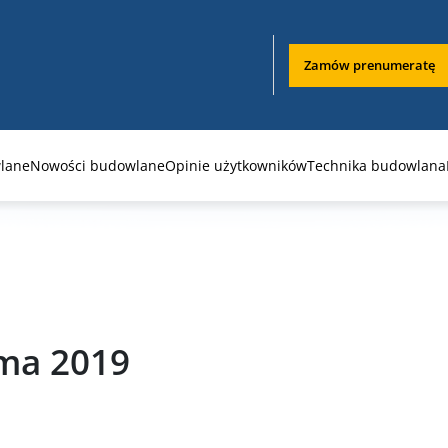
Zamów prenumeratę
lane
Nowości budowlane
Opinie użytkowników
Technika budowlana
ma 2019