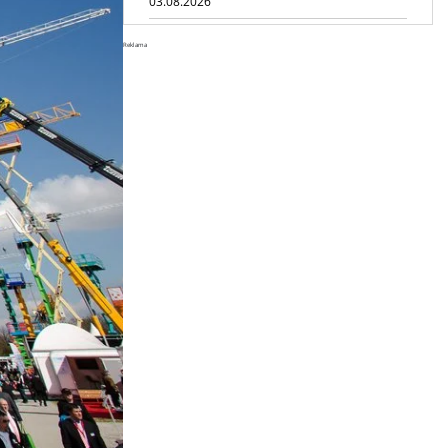
03.08.2026
Dynapac SD25 80C e: elektryczna
Reklama
rozkładarka dróg
02.08.2026
Dynapac NEXUS: cyfrowa rewolucja
w robotach drogowych
01.08.2026
Jeden walec, trzy tryby
zagęszczania BOMAG BW 177 BVO-
5 PL
31.07.2026
SCHWING DynaRig ułatwia pracę
na ciasnych budowach
30.07.2026
Dynapac Z.ERA: elektryczne
maszyny i mniej emisji
29.07.2026
HIMOINSA na IRE Maastricht:
mobilna energia dla rentalu