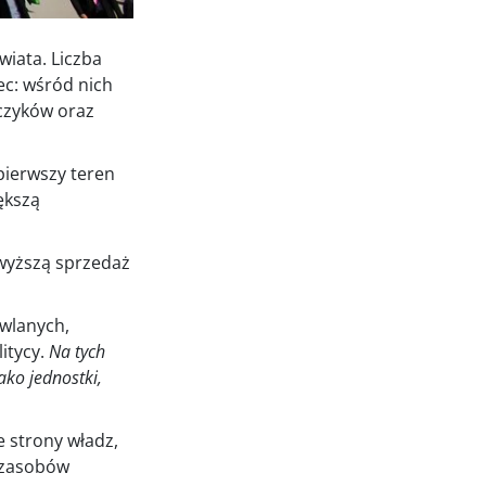
28.07.2026
iata. Liczba
stając z tej
ec: wśród nich
z warunkami
czyków oraz
pierwszy teren
ększą
esklasyfikowane
wyższą sprzedaż
owlanych,
 WSZYSTKIE
itycy.
Na tych
ako jednostki,
e strony władz,
i zasobów