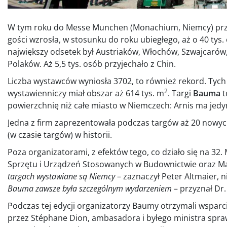
Ta strona u
W tym roku do Messe Munchen (Monachium, Niemcy) przyby
Ta strona korzyst
gości wzrosła, w stosunku do roku ubiegłego, aż o 40 tys
strony, wyrażasz
największy odsetek był Austriaków, Włochów, Szwajcarów
naszej polityki p
Polaków. Aż 5,5 tys. osób przyjechało z Chin.
POKAŻ WSZYST
Liczba wystawców wyniosła 3702, to również rekord. Tych
2
wystawienniczy miał obszar aż 614 tys. m
. Targi
Bauma
t
Niezbędne
powierzchnię niż całe miasto w Niemczech: Arnis ma jedyn
Jedna z firm zaprezentowała podczas targów aż 20 nowyc
(w czasie targów) w historii.
Poza organizatorami, z efektów tego, co działo się na 
POKAŻ SZCZ
Sprzętu i Urządzeń Stosowanych w Budownictwie oraz Ma
targach wystawiane są Niemcy
– zaznaczył Peter Altmaier, 
Bauma zawsze była szczególnym wydarzeniem
– przyznał Dr
Podczas tej edycji organizatorzy Baumy otrzymali wsparc
przez Stéphane Dion, ambasadora i byłego ministra spraw 