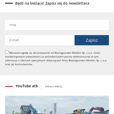
04.08.2026
Bądź na bieżąco! Zapisz się do newslettera
Paus na GaLaBau 2026: maszyny do ciasnych
przestrzeni
03.08.2026
Dynapac SD25 80C e: elektryczna rozkładarka
dróg
02.08.2026
Dynapac NEXUS: cyfrowa rewolucja w robotach
drogowych
Wyrażam zgodę na otrzymywanie od Boomgaarden Medien Sp. z o.o. treści
marketingowych (newsletter) za pośrednictwem poczty elektronicznej w tym
01.08.2026
informacji o ofertach specjalnych dotyczących firmy Boomgaarden Medien Sp. z o.o.
Jeden walec, trzy tryby zagęszczania BOMAG BW
oraz jej kontrahentów.
177 BVO-5 PL
31.07.2026
YouTube atb
zobacz więcej