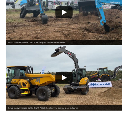
Pokaz ładowarki Venieri 1.63D TL, minikoparki Messersi M16U i M28U
Pokaz maszyn Mecalac: 8MCR, 9MWR, AS750 i Revotrack 9 w akcji na placu testowym