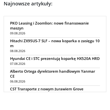
Najnowsze artykuły:
PKO Leasing i Zoomlion: nowe finansowanie
maszyn
09.08.2026
Hitachi ZX95US-7 SLF – nowa koparka o zasięgu 10
m
08.08.2026
Hyundai CE i STC prezentują koparkę HX520A HRD
07.08.2026
Alberto Ortega dyrektorem handlowym Yanmar
CE
06.08.2026
CST Transporte z nowym żurawiem Grove
GMK5200-1
05.08.2026
Steelwrist XTR: tiltrotatory z hydrauliką SuperProp