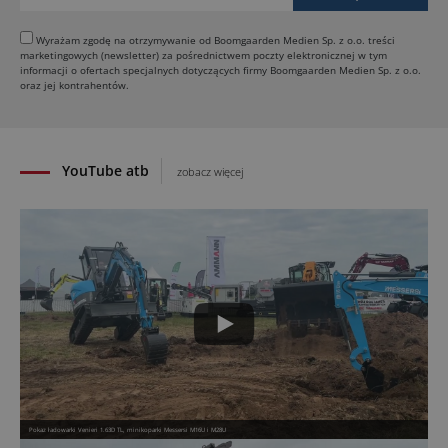
30.07.2026
Dynapac Z.ERA: elektryczne maszyny i mniej emisji
Wyrażam zgodę na otrzymywanie od Boomgaarden Medien Sp. z o.o. treści
marketingowych (newsletter) za pośrednictwem poczty elektronicznej w tym
29.07.2026
informacji o ofertach specjalnych dotyczących firmy Boomgaarden Medien Sp. z o.o.
HIMOINSA na IRE Maastricht: mobilna energia dla
oraz jej kontrahentów.
rentalu
28.07.2026
YouTube atb
zobacz więcej
Pokaz ładowarki Venieri 1.63D TL, minikoparki Messersi M16U i M28U