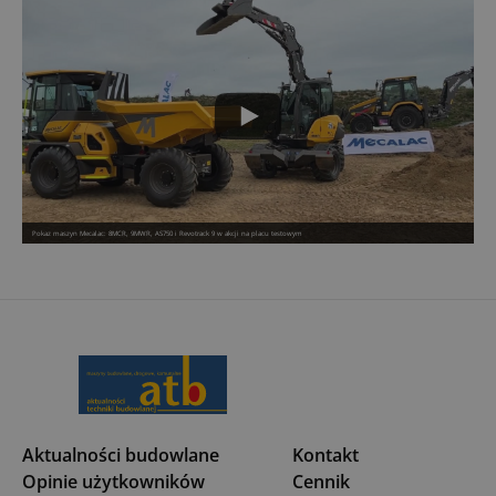
Pokaz maszyn Mecalac: 8MCR, 9MWR, AS750 i Revotrack 9 w akcji na placu testowym
Aktualności budowlane
Kontakt
Opinie użytkowników
Cennik