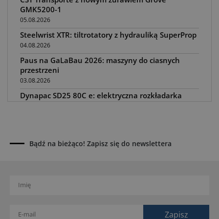
GMK5200-1
05.08.2026
Steelwrist XTR: tiltrotatory z hydrauliką SuperProp
04.08.2026
Paus na GaLaBau 2026: maszyny do ciasnych
przestrzeni
03.08.2026
Dynapac SD25 80C e: elektryczna rozkładarka
dróg
02.08.2026
Dynapac NEXUS: cyfrowa rewolucja w robotach
drogowych
Bądź na bieżąco! Zapisz się do newslettera
01.08.2026
Jeden walec, trzy tryby zagęszczania BOMAG BW
177 BVO-5 PL
31.07.2026
SCHWING DynaRig ułatwia pracę na ciasnych
budowach