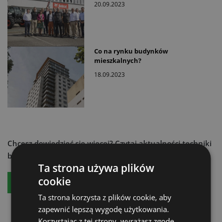
20.09.2023
Co na rynku budynków
mieszkalnych?
18.09.2023
Chcesz dowiedzieć się więcej?
Czytaj aktualności techniki
budowlanej - zamów:
Ta strona używa plików
cookie
Bezpłatny egzemplarz
Prenumeratę
Ta strona korzysta z plików cookie, aby
zapewnić lepszą wygodę użytkowania.
Korzystając z tej strony, wyrażasz zgodę