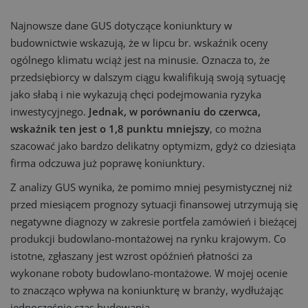
Najnowsze dane GUS dotyczące koniunktury w
budownictwie wskazują, że w lipcu br. wskaźnik oceny
ogólnego klimatu wciąż jest na minusie. Oznacza to, że
przedsiębiorcy w dalszym ciągu kwalifikują swoją sytuację
jako słabą i nie wykazują chęci podejmowania ryzyka
inwestycyjnego.
Jednak, w porównaniu do czerwca,
wskaźnik ten jest o 1,8 punktu mniejszy
, co można
szacować jako bardzo delikatny optymizm, gdyż co dziesiąta
firma odczuwa już poprawę koniunktury.
Z analizy GUS wynika, że pomimo mniej pesymistycznej niż
przed miesiącem prognozy sytuacji finansowej utrzymują się
negatywne diagnozy w zakresie portfela zamówień i bieżącej
produkcji budowlano-montażowej na rynku krajowym. Co
istotne, zgłaszany jest wzrost opóźnień płatności za
wykonane roboty budowlano-montażowe. W mojej ocenie
to znacząco wpływa na koniunkturę w branży, wydłużając
jednocześnie czas budowania.