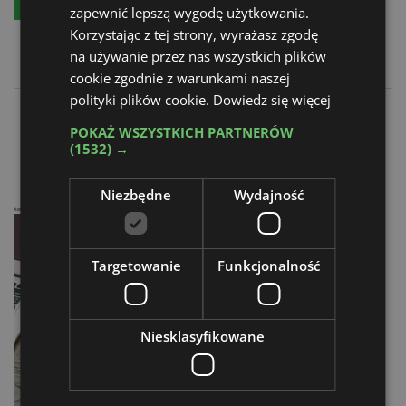
Bezpłatny egzemplarz
Prenumeratę
zapewnić lepszą wygodę użytkowania.
Korzystając z tej strony, wyrażasz zgodę
na używanie przez nas wszystkich plików
cookie zgodnie z warunkami naszej
polityki plików cookie.
Dowiedz się więcej
Odzyskać znaczy zyskać
POKAŻ WSZYSTKICH PARTNERÓW
Liderzy rynku
(1532) →
Niezbędne
Wydajność
Reklama
Targetowanie
Funkcjonalność
Niesklasyfikowane