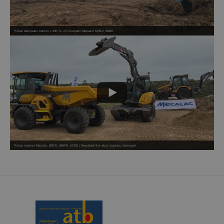
Pokaz ładowarki Venieri 1.63D TL, minikoparki Messersi M16U i M28U
Pokaz maszyn Mecalac: 8MCR, 9MWR, AS750 i Revotrack 9 w akcji na placu testowym