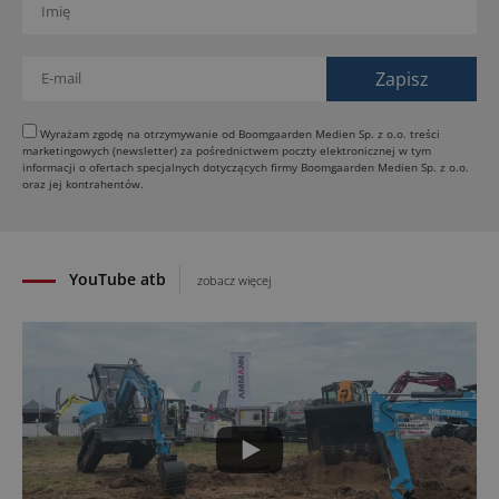
30.07.2026
Dynapac Z.ERA: elektryczne maszyny i mniej emisji
29.07.2026
HIMOINSA na IRE Maastricht: mobilna energia dla
rentalu
Wyrażam zgodę na otrzymywanie od Boomgaarden Medien Sp. z o.o. treści
marketingowych (newsletter) za pośrednictwem poczty elektronicznej w tym
28.07.2026
informacji o ofertach specjalnych dotyczących firmy Boomgaarden Medien Sp. z o.o.
INSTATIQ P1: Putzmeister pokazuje drukarkę 3D
oraz jej kontrahentów.
do betonu
27.07.2026
YouTube atb
zobacz więcej