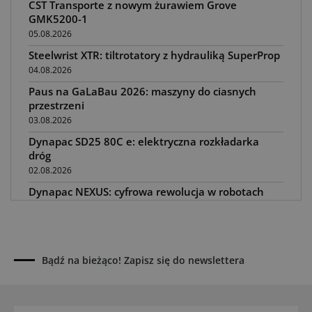
CST Transporte z nowym żurawiem Grove
GMK5200-1
05.08.2026
Steelwrist XTR: tiltrotatory z hydrauliką SuperProp
04.08.2026
Paus na GaLaBau 2026: maszyny do ciasnych
przestrzeni
03.08.2026
Dynapac SD25 80C e: elektryczna rozkładarka
dróg
02.08.2026
Dynapac NEXUS: cyfrowa rewolucja w robotach
drogowych
01.08.2026
Jeden walec, trzy tryby zagęszczania BOMAG BW
177 BVO-5 PL
Bądź na bieżąco! Zapisz się do newslettera
31.07.2026
SCHWING DynaRig ułatwia pracę na ciasnych
budowach