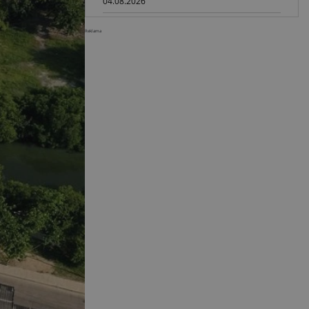
04.08.2026
Paus na GaLaBau 2026: maszyny
Reklama
do ciasnych przestrzeni
03.08.2026
Dynapac SD25 80C e: elektryczna
rozkładarka dróg
02.08.2026
Dynapac NEXUS: cyfrowa rewolucja
w robotach drogowych
01.08.2026
Jeden walec, trzy tryby
zagęszczania BOMAG BW 177 BVO-
5 PL
31.07.2026
SCHWING DynaRig ułatwia pracę
na ciasnych budowach
30.07.2026
Dynapac Z.ERA: elektryczne
maszyny i mniej emisji