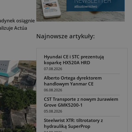
udynek osiągnie
lizuje Actúa
Najnowsze artykuły:
Hyundai CE i STC prezentują
koparkę HX520A HRD
07.08.2026
Alberto Ortega dyrektorem
handlowym Yanmar CE
06.08.2026
CST Transporte z nowym żurawiem
Grove GMK5200-1
05.08.2026
Steelwrist XTR: tiltrotatory z
hydrauliką SuperProp