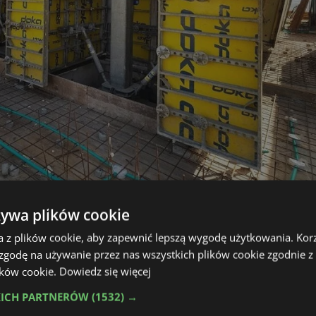
żywa plików cookie
a z plików cookie, aby zapewnić lepszą wygodę użytkowania. Korzy
 zgodę na używanie przez nas wszystkich plików cookie zgodnie 
lacu budowy: wąskie korytarze logistyczne, minimalne mie
lików cookie.
Dowiedz się więcej
agały precyzyjnej organizacji prac.
związania deskowań i technologii wspinaczkowej firmy Do
KICH PARTNERÓW
(1532) →
Frami Xlife umożliwiają szybkie i ciągłe wznoszenie rdzen