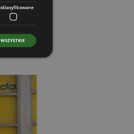
 wysoką jakość
esklasyfikowane
zybkie postępy,
i planowaniu i
rzepływ
 WSZYSTKIE
ej, ale także
 Doka Panama