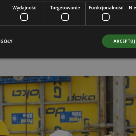
 50 wspiera prace przy elewacji, zapewniając dokładność i
Wydajność
Targetowanie
Funkcjonalność
Ni
runkach. Dzięki rozwiązaniom wspinaczkowym Doka możliwe są s
ardo Outten, kierownik projektu.
kie elementy do specyficznych wymagań placu budowy. Dzięk
gają płynnie, a zoptymalizowana logistyka zapewnia stały p
EGÓŁY
AKCEPTUJ
nie tylko okazja do wykorzystania naszej technologii wspinaczkow
h warunkach
– dodaje Pedro da Silva, dyrektor zarządzający