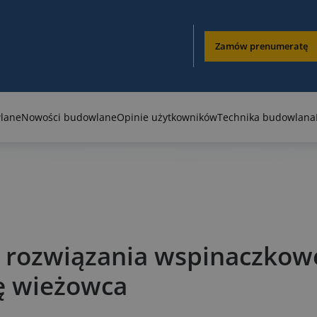
Zamów prenumeratę
lane
Nowości budowlane
Opinie użytkowników
Technika budowlana
e rozwiązania wspinaczkow
ę wieżowca